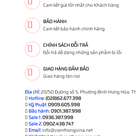
Cam kết giá tốt nhất cho Khách hàng
BẢO HÀNH
Cam kết bảo hành chính hãng
CHÍNH SÁCH ĐỔI TRẢ
Đổi trả dễ dàng những sản phẩm bị lỗi
GIAO HÀNG ĐẢM BẢO
Giao hàng tận nơi
Địa chỉ:
20/50 Đường số 5, Phường Bình Hưng Hòa, Th
Hotline:
(028)62.677.398
Kỹ thuật:
0909.605.998
Bảo hành:
0901.387.998
Sale 1:
0936.387.998
Sale 2:
0902.438.747
Email:
info@vienthongvina.net