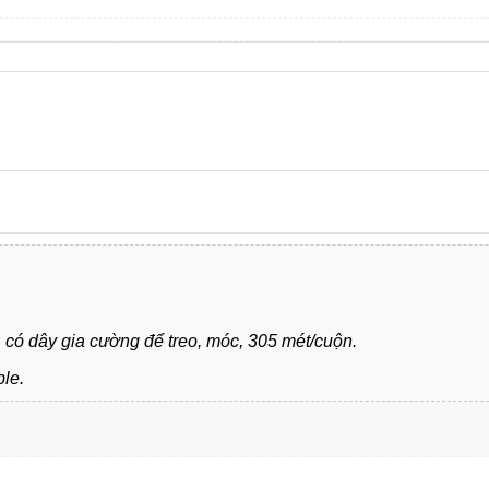
có dây gia cường để treo, móc, 305 mét/cuộn.
ble.