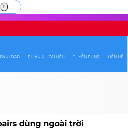
OWNLOAD
DỰ ÁN
TÀI LIỆU
TUYỂN DỤNG
LIÊN HỆ
irs dùng ngoài trời