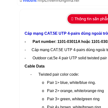
Website:
https://vienthongvina.net
Thông tin sản ph
Cáp mạng CAT.5E UTP 4-pairs dùng ngoài trờ
- Part number: 1101-03011A hoặc 1101-030
- Cáp mạng CAT.5E UTP 4-pairs dùng ngoài trời
- Outdoor cat.5e 4 pair UTP solid twisted pair 
Cable Data
- Twisted pair color code:
o Pair 1> blue, white/blue ring.
o Pair 2> orange, white/orange ring
o Pair 3> green, white/green ring
o Pair 4> brown, white/brown ring