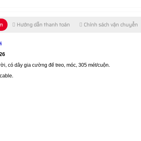
ẩm
Hướng dẫn thanh toán
Chính sách vận chuyển
i
26
, có dây gia cường để treo, móc, 305 mét/cuộn.
cable.