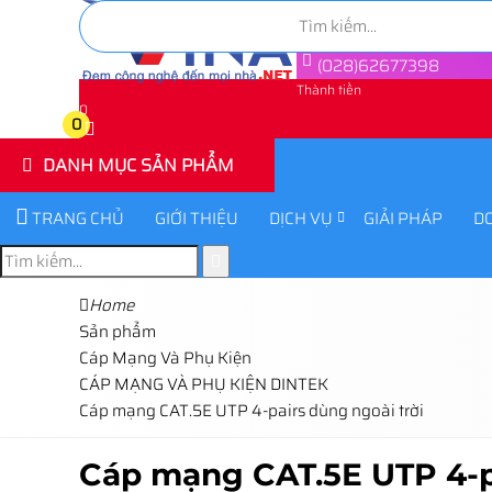
(028)62677398
Thành tiền
0
0
DANH MỤC SẢN PHẨM
TRANG CHỦ
GIỚI THIỆU
DỊCH VỤ
GIẢI PHÁP
D
Home
Sản phẩm
Cáp Mạng Và Phụ Kiện
CÁP MẠNG VÀ PHỤ KIỆN DINTEK
Cáp mạng CAT.5E UTP 4-pairs dùng ngoài trời
Cáp mạng CAT.5E UTP 4-pa