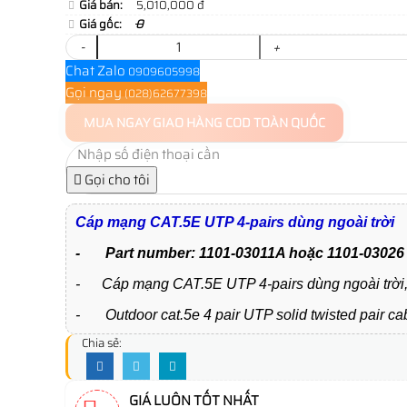
Giá bán:
5,010,000 đ
Giá gốc:
0
-
+
Chat Zalo
0909605998
Gọi ngay
(028)62677398
MUA NGAY
GIAO HÀNG COD TOÀN QUỐC
Gọi cho tôi
Cáp mạng CAT.5E UTP 4-pairs dùng ngoài trời
- Part number: 1101-03011A hoặc 1101-03026
- Cáp mạng CAT.5E UTP 4-pairs dùng ngoài trời, 
- Outdoor cat.5e 4 pair UTP solid twisted pair ca
Chia sẻ:
GIÁ LUÔN TỐT NHẤT