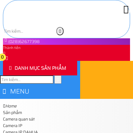
(028)62677398
Thành tiền
0
0
DANH MỤC SẢN PHẨM
MENU
Home
Sản phẩm
Camera quan sát
Camera IP
Camera IP DAHUA