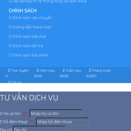
Lắp đặt bảo trì hệ thống tổng đài điện thoại
CHÍNH SÁCH
Chính sách vận chuyển
Hướng dẫn thanh toán
Chính sách bảo mật
Chính sách đổi trả
Chính sách bảo hành
Trực tuyến:
Hôm nay:
Tuần này:
Tháng trước:
11
3229
18155
53287
Tất cả:
1015168
TƯ VẤN DỊCH VỤ
Họ và tên
(*)
Số điện thoại
(*)
Địa chỉ