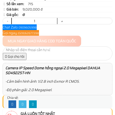
Số lần xem:
715
Giá bán:
9,020,000 đ
Giá gốc:
0
-
+
Chat Zalo
0909605998
Gọi ngay
(028)62677398
MUA NGAY
GIAO HÀNG COD TOÀN QUỐC
Gọi cho tôi
Camera IP Speed Dome hồng ngoại 2.0 Megapixel DAHUA
SD49225T-HN
-Cảm biến hình ảnh: 1/2.8 inch Exmor R CMOS.
-Độ phân giải: 2.0 Megapixel.
Chia sẻ:
GIÁ LUÔN TỐT NHẤT