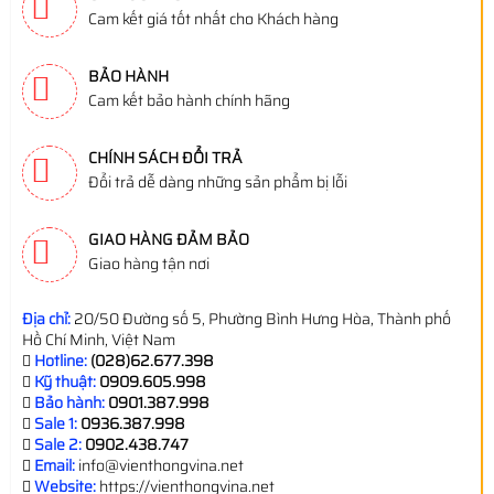
Cam kết giá tốt nhất cho Khách hàng
BẢO HÀNH
Cam kết bảo hành chính hãng
CHÍNH SÁCH ĐỔI TRẢ
Đổi trả dễ dàng những sản phẩm bị lỗi
GIAO HÀNG ĐẢM BẢO
Giao hàng tận nơi
Địa chỉ:
20/50 Đường số 5, Phường Bình Hưng Hòa, Thành phố
Hồ Chí Minh, Việt Nam
Hotline:
(028)62.677.398
Kỹ thuật:
0909.605.998
Bảo hành:
0901.387.998
Sale 1:
0936.387.998
Sale 2:
0902.438.747
Email:
info@vienthongvina.net
Website:
https://vienthongvina.net