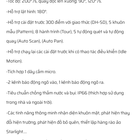
-Tốc độ: 200° /s, quay dọc lên xuống: 90°, 120° /s.
-Hỗ trợ lật hình: 180°.
-Hỗ trợ cài đặt trước 300 điểm với giao thức (DH-SD), 5 khuôn
mẫu (Pattern), 8 hành trình (Tour), 5 tự động quét và tự động
quay (Auto Scan), (Auto Pan).
-Hỗ trợ chạy lại các cài đặt trước khi có thao tác điều khiển (Idle
Motion).
-Tích hợp 1 dây cắm micro.
-2 kênh báo động ngõ vào, 1 kênh báo động ngõ ra.
-Tiêu chuẩn chống thấm nước và bụi: IP66 (thích hợp sử dụng
trong nhà và ngoài trời).
-Các tính năng thông minh nhận diện khuôn mặt, phát hiện thay
đổi hiện trường, phát hiện đồ bỏ quên, thiết lập hàng rào ảo
Starlight....