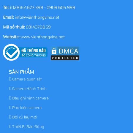
Tel:
(028)62.677.398 - 0909.605.998
Email:
info@vienthongvina.net
Mã số thuế:
0314370869
Website:
www.vienthongvina.net
SẢN PHẨM
Camera quan sát
Camera Hành Trình
Đầu ghi hình camera
Phụ kiện camera
Đổi cũ lấy mới
Thiết Bị Báo Động