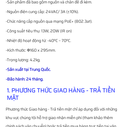
-Sản phẩm đã bao gồm nguồn và chân đế đi kèm.
-Nguồn điện cung cấp: 24VAC/ 3A (±10%).
-Chức năng cấp nguồn qua mạng PoE+ (802.3at).
-Công suất tiêu thụ: 13W, 20W (IR on)
-Nhiệt độ hoạt động từ: -40ºC ~ 70ºC.
-Kích thước: Φ160 x 295mm.
-Trọng lượng: 4.2kg.
-Sản xuất tại Trung Quốc.
-Bảo hành: 24 tháng.
1. PHƯƠNG THỨC GIAO HÀNG - TRẢ TIỀN
MẶT
Phương thức Giao hàng - Trả tiền mặt chỉ áp dụng đối với những
khu vực chúng tôi hỗ trợ giao nhận miễn phí (tham khảo thêm
chính sách vận chuyển) hoặc trả tiền mua hàng trực tiếp tại văn