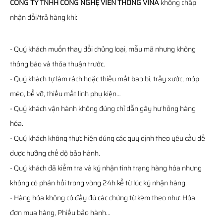
CÔNG TY TNHH CÔNG NGHỆ VIỄN THÔNG VINA
không chấp
nhận đổi/trả hàng khi:
- Quý khách muốn thay đổi chủng loại, mẫu mã nhưng không
thông báo và thỏa thuận trước.
- Quý khách tự làm rách hoặc thiếu mất bao bì, trầy xước, móp
méo, bể vỡ, thiếu mất linh phụ kiện…
- Quý khách vận hành không đúng chỉ dẫn gây hư hỏng hàng
hóa.
- Quý khách không thực hiện đúng các quy định theo yêu cầu để
được hưởng chế độ bảo hành.
- Quý khách đã kiểm tra và ký nhận tình trạng hàng hóa nhưng
không có phản hồi trong vòng 24h kể từ lúc ký nhận hàng.
- Hàng hóa không có đầy đủ các chứng từ kèm theo như: Hóa
đơn mua hàng, Phiếu bảo hành…