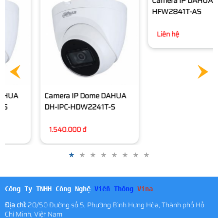
Camera IP Dome DAHUA
Camera IP DAHUA DH-IPC-
DH-IPC-HDW2241T-S
HFW2841T-AS
1.540.000 đ
Liên hệ
Công Ty TNHH Công Nghệ
Viễn Thông
Vina
Địa chỉ:
20/50 Đường số 5, Phường Bình Hưng Hòa, Thành phố Hồ
Chí Minh, Việt Nam