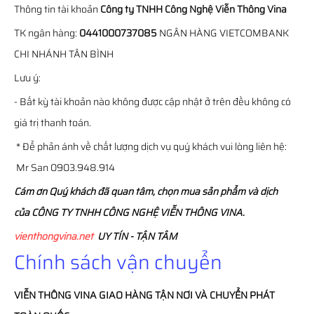
Thông tin tài khoản
Công ty TNHH Công Nghệ Viễn Thông Vina
TK ngân hàng:
0441000737085
NGÂN HÀNG VIETCOMBANK
CHI NHÁNH TÂN BÌNH
Lưu ý:
- Bất kỳ tài khoản nào không được cập nhật ở trên đều không có
giá trị thanh toán.
* Để phản ánh về chất lượng dịch vụ quý khách vui lòng liên hệ:
Mr San 0903.948.914
Cám ơn Quý khách đã quan tâm, chọn mua sản phẩm và dịch
của CÔNG TY TNHH CÔNG NGHỆ VIỄN THÔNG VINA.
vienthongvina.net
UY TÍN - TẬN TÂM
Chính sách vận chuyển
VIỄN THÔNG
VINA
GIAO HÀNG TẬN NƠI VÀ CHUYỂN PHÁT