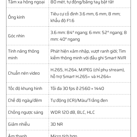
Tầm xa hồng ngoại
80 mét, tự động/bằng tay bật tắt
Tiêu cự cố định 3.6 mm, 6 mm, 8 mm;
Ống kính
khẩu độ F1.6
3.6 mm: 84° ngang; 6 mm: 52° ngang; 8
Góc nhìn
mm: 40° ngang
Tính năng thông
Phát hiện xâm nhập, vượt ranh giới; Tìm
minh
kiếm thông minh với đầu ghi Smart NVR
H.265, H.264, MJPEG (chỉ phụ stream),
Chuẩn nén video
hỗ trợ Smart H.265+ và H.264+
Tốc độ khung hình
Tối đa 30 fps ở 2560 × 1440
Chế độ ngày/đêm
Tự động (ICR)/Màu/Trắng đen
Chống ngược sáng
WDR 120 dB, BLC, HLC
Giảm nhiễu
3D NR
Âm thanh
Micro tích hợp