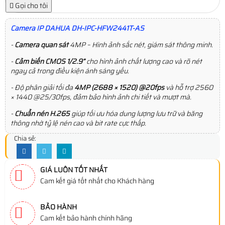
Gọi cho tôi
Camera IP DAHUA DH-IPC-HFW2441T-AS
-
Camera quan sát
4MP – Hình ảnh sắc nét, giám sát thông minh.
-
Cảm biến CMOS 1/2.9”
cho hình ảnh chất lượng cao và rõ nét
ngay cả trong điều kiện ánh sáng yếu.
- Độ phân giải tối đa
4MP (2688 × 1520) @20fps
và hỗ trợ 2560
× 1440 @25/30fps, đảm bảo hình ảnh chi tiết và mượt mà.
-
Chuẩn nén H.265
giúp tối ưu hóa dung lượng lưu trữ và băng
thông nhờ tỷ lệ nén cao và bit rate cực thấp.
Chia sẻ:
GIÁ LUÔN TỐT NHẤT
Cam kết giá tốt nhất cho Khách hàng
BẢO HÀNH
Cam kết bảo hành chính hãng