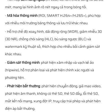
mét, mang lại hình ảnh rõ nét ngay cả trong bóng tối.
-
Mã hóa thông minh
(ROI, SMART H.264+/H.265+), phù hợp
với nhiều môi trường băng thông và lưu trữ khác nhau.
- Hỗ trợ chế độ xoay hình, dải động rộng (WDR), giảm nhiễu 3D
(3D NR), chống chói sáng (HLC), bù sáng ngược (BLC) và
watermark kỹ thuật số, thích hợp cho nhiều bối cảnh giám sát
khác nhau.
-
Giám sát thông minh
: phát hiện xâm nhập và vạch kẻ ảo
(tripwire), hỗ trợ phân loại và phát hiện chính xác người và
phương tiện.
-
Phát hiện bất thường
: phát hiện chuyển động, giả mạo video,
phát hiện âm thanh, không có thẻ SD, thẻ SD đầy, lỗi thẻ SD,
mất kết nối mạng, xung đột IP, truy cập trái phép và phát hiện
điện áp bất thường.