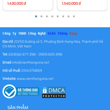
1.540.000 đ
Công Ty TNHH Công Nghệ
Viễn Thông
Vina
Địa chỉ:
20/50 Đường số 5, Phường Bình Hưng Hòa, Thành phố Hồ
Chí Minh, Việt Nam
Tel:
(028)62.677.398 - 0909.605.998
Email:
info@vienthongvina.net
Mã số thuế:
0314370869
Website:
www.vienthongvina.net
SẢN PHẨM