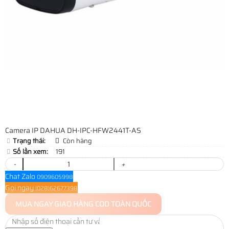
Camera IP DAHUA DH-IPC-HFW2441T-AS
Trạng thái:
Còn hàng
Số lần xem:
191
-
+
Chat Zalo
0909605998
Gọi ngay
(028)62677398
MUA NGAY
GIAO HÀNG COD TOÀN QUỐC