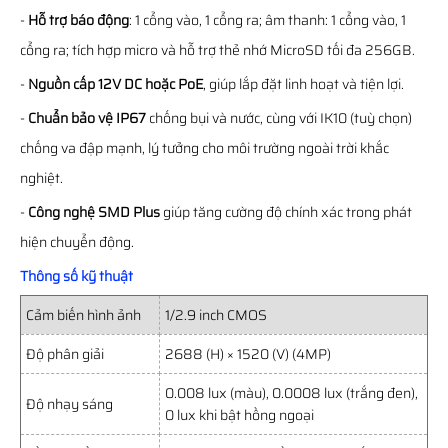
-
Hỗ trợ báo động
: 1 cổng vào, 1 cổng ra; âm thanh: 1 cổng vào, 1
cổng ra; tích hợp micro và hỗ trợ thẻ nhớ MicroSD tối đa 256GB.
-
Nguồn cấp 12V DC hoặc PoE
, giúp lắp đặt linh hoạt và tiện lợi.
-
Chuẩn bảo vệ IP67
chống bụi và nước, cùng với IK10 (tuỳ chọn)
chống va đập mạnh, lý tưởng cho môi trường ngoài trời khắc
nghiệt.
-
Công nghệ SMD Plus
giúp tăng cường độ chính xác trong phát
hiện chuyển động.
Thông số kỹ thuật
Cảm biến hình ảnh
1/2.9 inch CMOS
Độ phân giải
2688 (H) × 1520 (V) (4MP)
0.008 lux (màu), 0.0008 lux (trắng đen),
Độ nhạy sáng
0 lux khi bật hồng ngoại