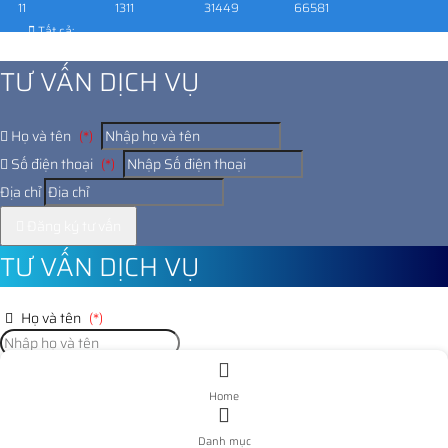
11
1311
31449
66581
Tất cả:
1028462
TƯ VẤN DỊCH VỤ
Họ và tên
(*)
Số điện thoại
(*)
Địa chỉ
Đăng ký tư vấn
TƯ VẤN DỊCH VỤ
Họ và tên
(*)
Số điện thoại
(*)
Home
Địa chỉ
Danh mục