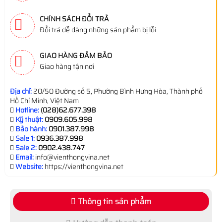
CHÍNH SÁCH ĐỔI TRẢ
Đổi trả dễ dàng những sản phẩm bị lỗi
GIAO HÀNG ĐẢM BẢO
Giao hàng tận nơi
Địa chỉ:
20/50 Đường số 5, Phường Bình Hưng Hòa, Thành phố
Hồ Chí Minh, Việt Nam
Hotline:
(028)62.677.398
Kỹ thuật:
0909.605.998
Bảo hành:
0901.387.998
Sale 1:
0936.387.998
Sale 2:
0902.438.747
Email:
info@vienthongvina.net
Website:
https://vienthongvina.net
Thông tin sản phẩm