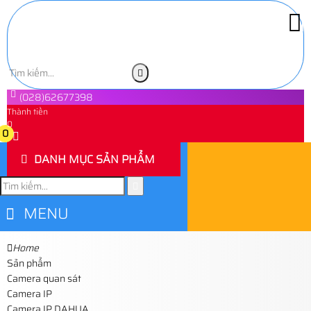
(028)62677398
Thành tiền
0
0
DANH MỤC SẢN PHẨM
MENU
Home
Sản phẩm
Camera quan sát
Camera IP
Camera IP DAHUA