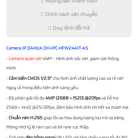
Hướng dẫn thanh toán
Chính sách vận chuyển
Quy định đổi trả
Camera IP DAHUA DH-IPC-HFW2441T-AS
-
Camera quan sát
4MP – Hình ảnh sắc nét, giám sát thông
minh.
-
Cảm biến CMOS 1/2.9”
cho hình ảnh chất lượng cao và rõ nét
ngay cả trong điều kiện ánh sáng yếu.
- Độ phân giải tối đa
4MP (2688 × 1520) @20fps
và hỗ trợ
2560 × 1440 @25/30fps, đảm bảo hình ảnh chi tiết và mượt mà.
-
Chuẩn nén H.265
giúp tối ưu hóa dung lượng lưu trữ và băng
thông nhờ tỷ lệ nén cao và bit rate cực thấp.
- Tích hợp
đèn hồng ngoại
(IR LED) với tầm chiếu sáng tối đa 80