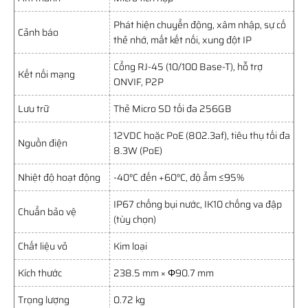
Phát hiện chuyển động, xâm nhập, sự cố
Cảnh báo
thẻ nhớ, mất kết nối, xung đột IP
Cổng RJ-45 (10/100 Base-T), hỗ trợ
Kết nối mạng
ONVIF, P2P
Lưu trữ
Thẻ Micro SD tối đa 256GB
12VDC hoặc PoE (802.3af), tiêu thụ tối đa
Nguồn điện
8.3W (PoE)
Nhiệt độ hoạt động
-40°C đến +60°C, độ ẩm ≤95%
IP67 chống bụi nước, IK10 chống va đập
Chuẩn bảo vệ
(tùy chọn)
Chất liệu vỏ
Kim loại
Kích thước
238.5 mm × Φ90.7 mm
Trọng lượng
0.72 kg