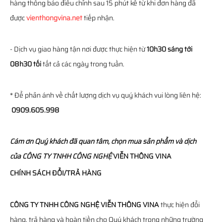
hàng thông báo điều chỉnh sau 15 phút kể từ khi đơn hàng đã
được
vienthongvina.net
tiếp nhận.
- Dịch vụ giao hàng tận nơi được thực hiện từ
10h30 sáng tới
08h30 tối
tất cả các ngày trong tuần.
* Để phản ánh về chất lượng dịch vụ quý khách vui lòng liên hệ:
0909.605.998
Cám ơn Quý khách đã quan tâm, chọn mua sản phẩm và dịch
của
CÔNG TY TNHH CÔNG NGHỆ
VIỄN THÔNG
VINA
CHÍNH SÁCH ĐỔI/TRẢ HÀNG
CÔNG TY TNHH CÔNG NGHỆ VIỄN THÔNG VINA
thực hiện đổi
hàng, trả hàng và hoàn tiền cho Quý khách trong những trường