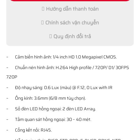
Hướng dẫn thanh toán
Chính sách vận chuyển
Quy định đổi trả
– Cảm biến hình ảnh: 1/4 inch HD 1.0 Megapixel CMOS.
– Chuẩn nén hình ảnh: H.264 High profile / 720P/ D1/ 30FPS
720P
– Độ nhạy sáng: 0.6 Lux (màu) @ F.12, 0 Lux with IR
– Ống kính: 3.6mm (6/8 mm tùy chọn).
– Số đèn LED hồng ngoại: 2 đèn LED Array.
– Tầm quan sát hồng ngoại: 30 – 40 mét.
– Cổng kết nối: RJ45.