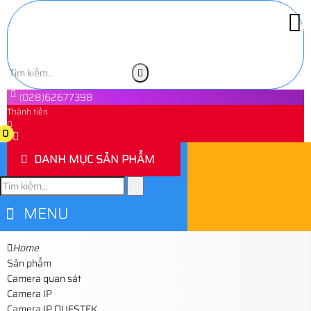
(028)62677398
Thành tiền
0
0
DANH MỤC SẢN PHẨM
MENU
Home
Sản phẩm
Camera quan sát
Camera IP
Camera IP QUESTEK