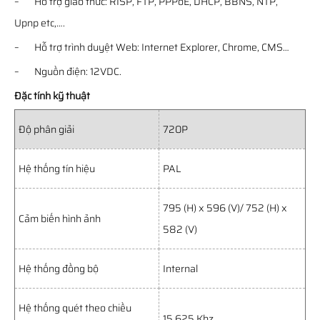
– Hỗ trợ giao thức: RISP, FTP, PPPoE, DHCP, BBNS, NTP,
Upnp etc,….
– Hỗ trợ trình duyệt Web: Internet Explorer, Chrome, CMS…
– Nguồn điện: 12VDC.
Đặc tính kỹ thuật
Độ phân giải
720P
Hệ thống tín hiệu
PAL
795 (H) x 596 (V)/ 752 (H) x
Cảm biến hình ảnh
582 (V)
Hệ thống đồng bộ
Internal
Hệ thống quét theo chiều
15.625 Khz