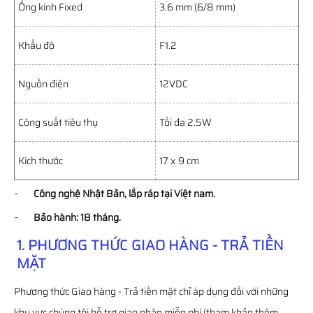
Ống kính Fixed
3.6 mm (6/8 mm)
Khẩu độ
F1.2
Nguồn điện
12VDC
Công suất tiêu thụ
Tối đa 2.5W
Kích thước
17 x 9 cm
–
Công nghệ Nhật Bản, lắp ráp tại Việt nam.
–
Bảo hành: 18 tháng.
1. PHƯƠNG THỨC GIAO HÀNG - TRẢ TIỀN
MẶT
Phương thức Giao hàng - Trả tiền mặt chỉ áp dụng đối với những
khu vực chúng tôi hỗ trợ giao nhận miễn phí (tham khảo thêm