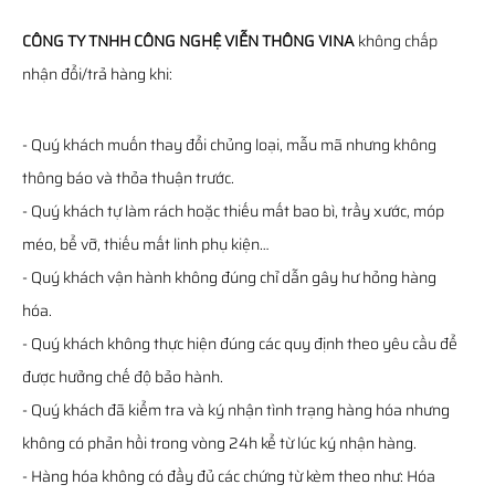
CÔNG TY TNHH CÔNG NGHỆ VIỄN THÔNG VINA
không chấp
nhận đổi/trả hàng khi:
- Quý khách muốn thay đổi chủng loại, mẫu mã nhưng không
thông báo và thỏa thuận trước.
- Quý khách tự làm rách hoặc thiếu mất bao bì, trầy xước, móp
méo, bể vỡ, thiếu mất linh phụ kiện…
- Quý khách vận hành không đúng chỉ dẫn gây hư hỏng hàng
hóa.
- Quý khách không thực hiện đúng các quy định theo yêu cầu để
được hưởng chế độ bảo hành.
- Quý khách đã kiểm tra và ký nhận tình trạng hàng hóa nhưng
không có phản hồi trong vòng 24h kể từ lúc ký nhận hàng.
- Hàng hóa không có đầy đủ các chứng từ kèm theo như: Hóa