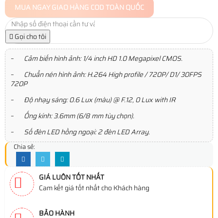
MUA NGAY
GIAO HÀNG COD TOÀN QUỐC
Gọi cho tôi
– Cảm biến hình ảnh: 1/4 inch HD 1.0 Megapixel CMOS.
– Chuẩn nén hình ảnh: H.264 High profile / 720P/ D1/ 30FPS
720P
– Độ nhạy sáng: 0.6 Lux (màu) @ F.12, 0 Lux with IR
– Ống kính: 3.6mm (6/8 mm tùy chọn).
– Số đèn LED hồng ngoại: 2 đèn LED Array.
Chia sẻ:
GIÁ LUÔN TỐT NHẤT
Cam kết giá tốt nhất cho Khách hàng
BẢO HÀNH