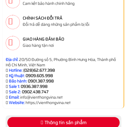
Cam kết bảo hành chính hãng
CHÍNH SÁCH ĐỔI TRẢ
Đổi trả dễ dàng những sản phẩm bị lỗi
GIAO HÀNG ĐẢM BẢO
Giao hàng tận nơi
Địa chỉ:
20/50 Đường số 5, Phường Bình Hưng Hòa, Thành phố
Hồ Chí Minh, Việt Nam
Hotline:
(028)62.677.398
Kỹ thuật:
0909.605.998
Bảo hành:
0901.387.998
Sale 1:
0936.387.998
Sale 2:
0902.438.747
Email:
info@vienthongvina.net
Website:
https://vienthongvina.net
Thông tin sản phẩm