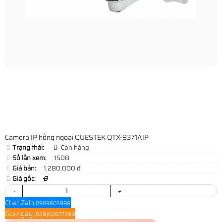
Camera IP hồng ngoại QUESTEK QTX-9371AIP
Trạng thái:
Còn hàng
Số lần xem:
1508
Giá bán:
1,280,000 đ
Giá gốc:
0
-
+
Chat Zalo
0909605998
Gọi ngay
(028)62677398