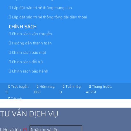
Lắp đặt bảo trì hệ thống mạng Lan
Lắp đặt bảo trì hệ thống tổng đài điện thoại
CHÍNH SÁCH
Chính sách vận chuyển
Hướng dẫn thanh toán
Chính sách bảo mật
Chính sách đổi trả
Chính sách bảo hành
Trực tuyến:
Hôm nay:
Tuần này:
Tháng trước:
11
1912
0
40751
Tất cả:
1031791
TƯ VẤN DỊCH VỤ
Họ và tên
(*)