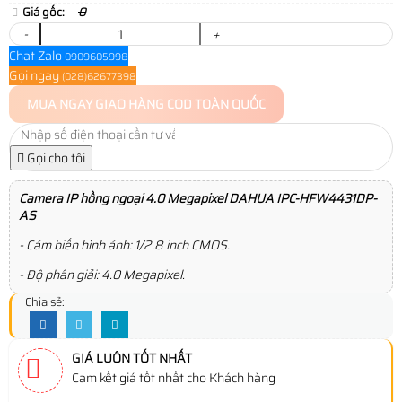
Giá gốc:
0
-
+
Chat Zalo
0909605998
Gọi ngay
(028)62677398
MUA NGAY
GIAO HÀNG COD TOÀN QUỐC
Gọi cho tôi
Camera IP hồng ngoại 4.0 Megapixel DAHUA IPC-HFW4431DP-
AS
- Cảm biến hình ảnh: 1/2.8 inch CMOS.
- Độ phân giải: 4.0 Megapixel.
Chia sẻ:
GIÁ LUÔN TỐT NHẤT
Cam kết giá tốt nhất cho Khách hàng