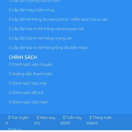
Lắp đặt chuông cửa có hình
Lắp đặt máy chấm công
Lắp đặt hệ thống Access Control - Kiểm soát cửa ra vào
Lắp đặt bảo trì hệ thống camera quan sát
Lắp đặt bảo trì hệ thống mạng Lan
Lắp đặt bảo trì hệ thống tổng đài điện thoại
CHÍNH SÁCH
Chính sách vận chuyển
Hướng dẫn thanh toán
Chính sách bảo mật
Chính sách đổi trả
Chính sách bảo hành
Trực tuyến:
Hôm nay:
Tuần này:
Tháng trước:
11
372
30510
65642
Tất cả: