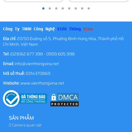
Công Ty TNHH Công Nghệ
Viễn Thông
Vina
Địa chỉ:
20/50 Đường số 5, Phường Bình Hưng Hòa, Thành phố Hồ
Chí Minh, Việt Nam
Tel:
(028)62.677.398 - 0909.605.998
Email:
info@vienthongvina.net
Mã số thuế:
0314370869
Website:
www.vienthongvina.net
SẢN PHẨM
Camera quan sát