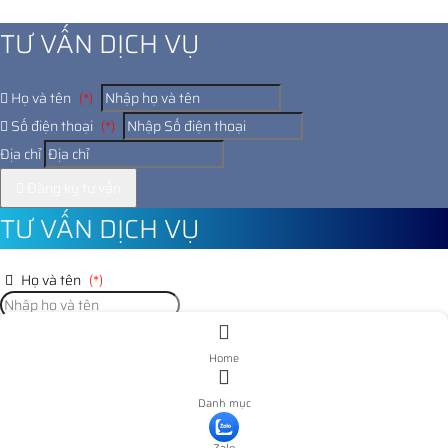
1027523
TƯ VẤN DỊCH VỤ
Họ và tên
(*)
Số điện thoại
(*)
Địa chỉ
Đăng ký tư vấn
TƯ VẤN DỊCH VỤ
Họ và tên
(*)
Số điện thoại
(*)
Home
Địa chỉ
Danh mục
Đăng ký tư vấn