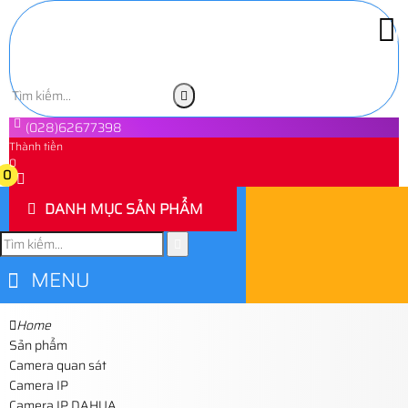
(028)62677398
Thành tiền
0
0
DANH MỤC SẢN PHẨM
MENU
Home
Sản phẩm
Camera quan sát
Camera IP
Camera IP DAHUA