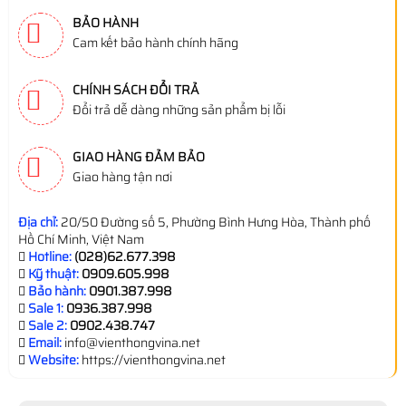
BẢO HÀNH
Cam kết bảo hành chính hãng
CHÍNH SÁCH ĐỔI TRẢ
Đổi trả dễ dàng những sản phẩm bị lỗi
GIAO HÀNG ĐẢM BẢO
Giao hàng tận nơi
Địa chỉ:
20/50 Đường số 5, Phường Bình Hưng Hòa, Thành phố
Hồ Chí Minh, Việt Nam
Hotline:
(028)62.677.398
Kỹ thuật:
0909.605.998
Bảo hành:
0901.387.998
Sale 1:
0936.387.998
Sale 2:
0902.438.747
Email:
info@vienthongvina.net
Website:
https://vienthongvina.net