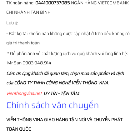
TK ngân hàng:
0441000737085
NGÂN HÀNG VIETCOMBANK
CHI NHÁNH TÂN BÌNH
Lưu ý:
- Bất kỳ tài khoản nào không được cập nhật ở trên đều không có
giá trị thanh toán.
* Để phản ánh về chất lượng dịch vụ quý khách vui lòng liên hệ:
Mr San 0903.948.914
Cám ơn Quý khách đã quan tâm, chọn mua sản phẩm và dịch
của CÔNG TY TNHH CÔNG NGHỆ VIỄN THÔNG VINA.
vienthongvina.net
UY TÍN - TẬN TÂM
Chính sách vận chuyển
VIỄN THÔNG
VINA
GIAO HÀNG TẬN NƠI VÀ CHUYỂN PHÁT
TOÀN QUỐC