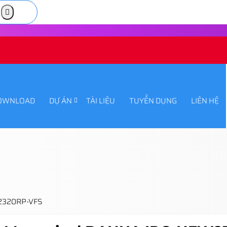
OWNLOAD
DỰ ÁN
TÀI LIỆU
TUYỂN DỤNG
LIÊN HỆ
W2320RP-VFS