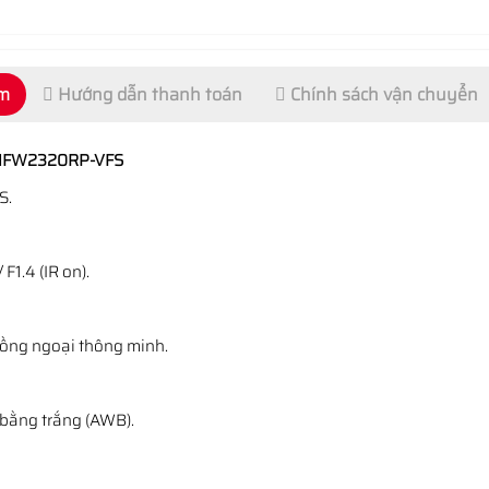
ẩm
Hướng dẫn thanh toán
Chính sách vận chuyển
C-HFW2320RP-VFS
S.
 F1.4 (IR on).
hồng ngoại thông minh.
bằng trắng (AWB).