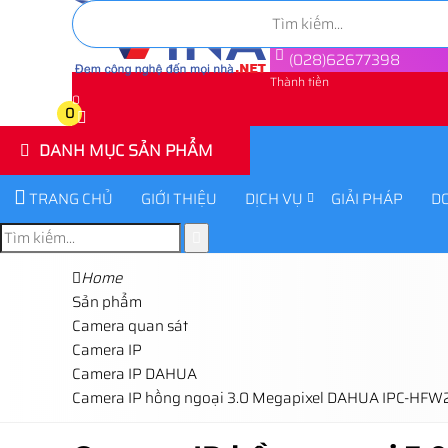
(028)62677398
Thành tiền
0
0
DANH MỤC SẢN PHẨM
TRANG CHỦ
GIỚI THIỆU
DỊCH VỤ
GIẢI PHÁP
D
Home
Sản phẩm
Camera quan sát
Camera IP
Camera IP DAHUA
Camera IP hồng ngoại 3.0 Megapixel DAHUA IPC-HF