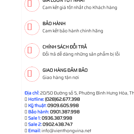
GIÁ LUÔN TỐT NHẤT
Cam kết giá tốt nhất cho Khách hàng
BẢO HÀNH
Cam kết bảo hành chính hãng
CHÍNH SÁCH ĐỔI TRẢ
Đổi trả dễ dàng những sản phẩm bị lỗi
GIAO HÀNG ĐẢM BẢO
Giao hàng tận nơi
Địa chỉ:
20/50 Đường số 5, Phường Bình Hưng Hòa, Th
Hotline:
(028)62.677.398
Kỹ thuật:
0909.605.998
Bảo hành:
0901.387.998
Sale 1:
0936.387.998
Sale 2:
0902.438.747
Email:
info@vienthongvina.net