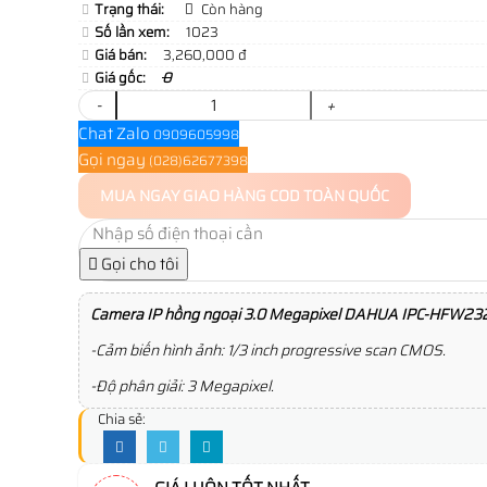
Trạng thái:
Còn hàng
Số lần xem:
1023
Giá bán:
3,260,000 đ
Giá gốc:
0
-
+
Chat Zalo
0909605998
Gọi ngay
(028)62677398
MUA NGAY
GIAO HÀNG COD TOÀN QUỐC
Gọi cho tôi
Camera IP hồng ngoại 3.0 Megapixel DAHUA IPC-HFW2
-Cảm biến hình ảnh: 1/3 inch progressive scan CMOS.
-Độ phân giải: 3 Megapixel.
Chia sẻ: