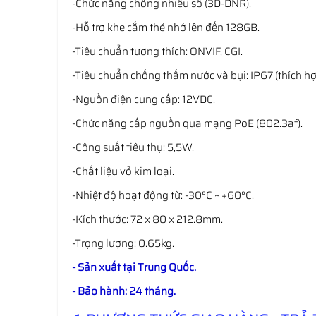
-Chức năng chống nhiễu số (3D-DNR).
-Hỗ trợ khe cắm thẻ nhớ lên đến 128GB.
-Tiêu chuẩn tương thích: ONVIF, CGI.
-Tiêu chuẩn chống thấm nước và bụi: IP67 (thích hợ
-Nguồn điện cung cấp: 12VDC.
-Chức năng cấp nguồn qua mạng PoE (802.3af).
-Công suất tiêu thụ: 5,5W.
-Chất liệu vỏ kim loại.
-Nhiệt độ hoạt động từ: -30°C ~ +60°C.
-Kích thước: 72 x 80 x 212.8mm.
-Trọng lượng: 0.65kg.
- Sản xuất tại Trung Quốc.
- Bảo hành: 24 tháng.