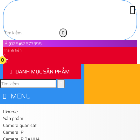
(028)62677398
Thành tiền
0
0
DANH MỤC SẢN PHẨM
MENU
Home
Sản phẩm
Camera quan sát
Camera IP
Camera IP DAHUA