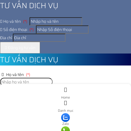
TƯ VẤN DỊCH VỤ
Họ và tên
(*)
Số điện thoại
(*)
Địa chỉ
Đăng ký tư vấn
TƯ VẤN DỊCH VỤ
Họ và tên
(*)
Số điện thoại
(*)
Home
Địa chỉ
Danh mục
Đăng ký tư vấn
Zalo
Nooijd ung o day