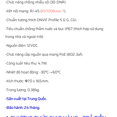
-Chức năng chống nhiễu số (3D-DNR).
-Kết nối mạng: RJ-45 (
10/100Base-T
).
-Chuẩn tương thích ONVIF Profile S & G, CGI.
-Tiêu chuẩn chống thấm nước và bụi: IP67 (thích hợp sử dụng
trong nhà và ngoài trời).
-Nguồn điện: 12VDC.
-Chức năng cấp nguồn qua mạng PoE (802.3af).
-Công suất tiêu thụ: 4.7W.
-Nhiệt độ hoạt động: -30°C~+60°C.
-Kích thước: Φ70 x 165mm.
-Trọng lượng: 0.38kg.
-Sản xuất tại Trung Quốc.
-Bảo hành: 24 tháng.