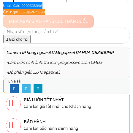
Chat Zalo
0909605998
Gọi ngay
(028)62677398
MUA NGAY
GIAO HÀNG COD TOÀN QUỐC
Gọi cho tôi
Camera IP hong ngoai 3.0 Megapixel DAHUA DS2300FIP
-Cảm biến hình ảnh:
1/3 inch
progressive scan CMOS.
-Độ phân giải: 3.0 Megapixel.
Chia sẻ:
GIÁ LUÔN TỐT NHẤT
Cam kết giá tốt nhất cho Khách hàng
BẢO HÀNH
Cam kết bảo hành chính hãng