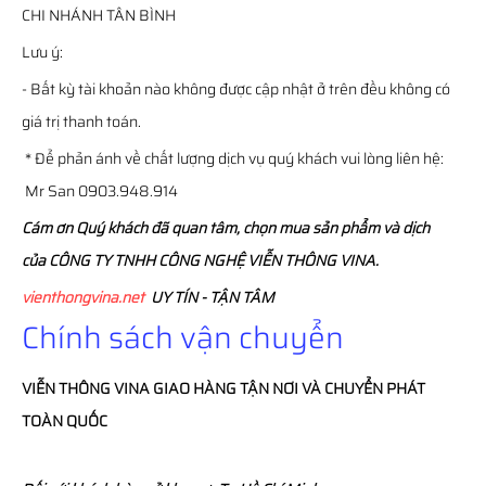
CHI NHÁNH TÂN BÌNH
Lưu ý:
- Bất kỳ tài khoản nào không được cập nhật ở trên đều không có
giá trị thanh toán.
* Để phản ánh về chất lượng dịch vụ quý khách vui lòng liên hệ:
Mr San 0903.948.914
Cám ơn Quý khách đã quan tâm, chọn mua sản phẩm và dịch
của CÔNG TY TNHH CÔNG NGHỆ VIỄN THÔNG VINA.
vienthongvina.net
UY TÍN - TẬN TÂM
Chính sách vận chuyển
VIỄN THÔNG
VINA
GIAO HÀNG TẬN NƠI VÀ CHUYỂN PHÁT
TOÀN QUỐC