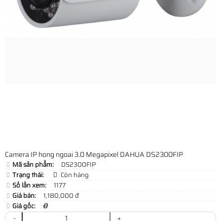
Camera IP hong ngoai 3.0 Megapixel DAHUA DS2300FIP
Mã sản phẩm:
DS2300FIP
Trạng thái:
Còn hàng
Số lần xem:
1177
Giá bán:
1,180,000 đ
Giá gốc:
0
-
+