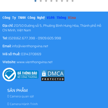
Công Ty TNHH Công Nghệ
Viễn Thông
Vina
Địa chỉ:
20/50 Đường số 5, Phường Bình Hưng Hòa, Thành phố Hồ
Chí Minh, Việt Nam
Tel:
(028)62.677.398 - 0909.605.998
Email:
info@vienthongvina.net
Mã số thuế:
0314370869
Website:
www.vienthongvina.net
SẢN PHẨM
Camera quan sát
Camera Hành Trình