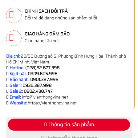
CHÍNH SÁCH ĐỔI TRẢ
Đổi trả dễ dàng những sản phẩm bị lỗi
GIAO HÀNG ĐẢM BẢO
Giao hàng tận nơi
Địa chỉ:
20/50 Đường số 5, Phường Bình Hưng Hòa, Thành phố
Hồ Chí Minh, Việt Nam
Hotline:
(028)62.677.398
Kỹ thuật:
0909.605.998
Bảo hành:
0901.387.998
Sale 1:
0936.387.998
Sale 2:
0902.438.747
Email:
info@vienthongvina.net
Website:
https://vienthongvina.net
Thông tin sản phẩm