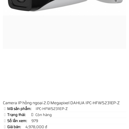
Camera IP hồng ngoại 2.0 Megapixel DAHUA IPC-HFW5231EP-Z
Mã sản phẩm:
IPC-HFW5231EP-Z
Trạng thái:
Còn hàng
Số lần xem:
979
Giá bán:
4,978,000 đ