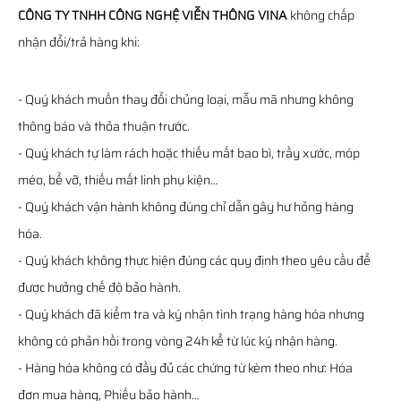
CÔNG TY TNHH CÔNG NGHỆ VIỄN THÔNG VINA
không chấp
nhận đổi/trả hàng khi:
- Quý khách muốn thay đổi chủng loại, mẫu mã nhưng không
thông báo và thỏa thuận trước.
- Quý khách tự làm rách hoặc thiếu mất bao bì, trầy xước, móp
méo, bể vỡ, thiếu mất linh phụ kiện…
- Quý khách vận hành không đúng chỉ dẫn gây hư hỏng hàng
hóa.
- Quý khách không thực hiện đúng các quy định theo yêu cầu để
được hưởng chế độ bảo hành.
- Quý khách đã kiểm tra và ký nhận tình trạng hàng hóa nhưng
không có phản hồi trong vòng 24h kể từ lúc ký nhận hàng.
- Hàng hóa không có đầy đủ các chứng từ kèm theo như: Hóa
đơn mua hàng, Phiếu bảo hành…