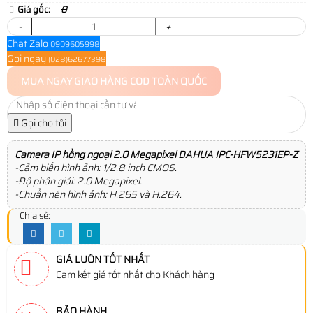
Giá gốc:
0
-
+
Chat Zalo
0909605998
Gọi ngay
(028)62677398
MUA NGAY
GIAO HÀNG COD TOÀN QUỐC
Gọi cho tôi
Camera IP hồng ngoại 2.0 Megapixel DAHUA IPC-HFW5231EP-Z
-Cảm biến hình ảnh: 1/2.8 inch CMOS.
-Độ phân giải: 2.0 Megapixel.
-Chuẩn nén hình ảnh: H.265 và H.264.
Chia sẻ:
GIÁ LUÔN TỐT NHẤT
Cam kết giá tốt nhất cho Khách hàng
BẢO HÀNH