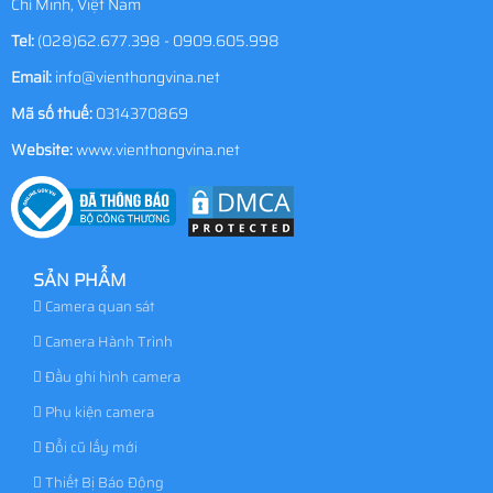
Chí Minh, Việt Nam
Tel:
(028)62.677.398 - 0909.605.998
Email:
info@vienthongvina.net
Mã số thuế:
0314370869
Website:
www.vienthongvina.net
SẢN PHẨM
Camera quan sát
Camera Hành Trình
Đầu ghi hình camera
Phụ kiện camera
Đổi cũ lấy mới
Thiết Bị Báo Động