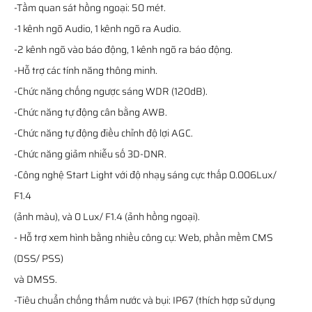
-Tầm quan sát hồng ngoại: 50 mét.
-1 kênh ngõ Audio, 1 kênh ngõ ra Audio.
-2 kênh ngõ vào báo động, 1 kênh ngõ ra báo động.
-Hỗ trợ các tính năng thông minh.
-Chức năng chống ngược sáng WDR (120dB).
-Chức năng tự động cân bằng AWB.
-Chức năng tự động điều chỉnh độ lợi AGC.
-Chức năng giảm nhiễu số 3D-DNR.
-Công nghệ Start Light với độ nhạy sáng cực thấp 0.006Lux/
F1.4
(ảnh màu), và 0 Lux/ F1.4 (ảnh hồng ngoại).
- Hỗ trợ xem hình bằng nhiều công cụ: Web, phần mềm CMS
(DSS/ PSS)
và DMSS.
-Tiêu chuẩn chống thấm nước và bụi: IP67 (thích hợp sử dụng