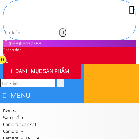
(028)62677398
Thành tiền
0
0
DANH MỤC SẢN PHẨM
MENU
Home
Sản phẩm
Camera quan sát
Camera IP
Camera IP DAHUA