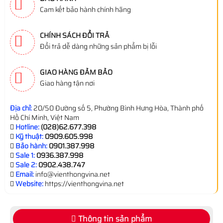
Cam kết bảo hành chính hãng
CHÍNH SÁCH ĐỔI TRẢ
Đổi trả dễ dàng những sản phẩm bị lỗi
GIAO HÀNG ĐẢM BẢO
Giao hàng tận nơi
Địa chỉ:
20/50 Đường số 5, Phường Bình Hưng Hòa, Thành phố
Hồ Chí Minh, Việt Nam
Hotline:
(028)62.677.398
Kỹ thuật:
0909.605.998
Bảo hành:
0901.387.998
Sale 1:
0936.387.998
Sale 2:
0902.438.747
Email:
info@vienthongvina.net
Website:
https://vienthongvina.net
Thông tin sản phẩm