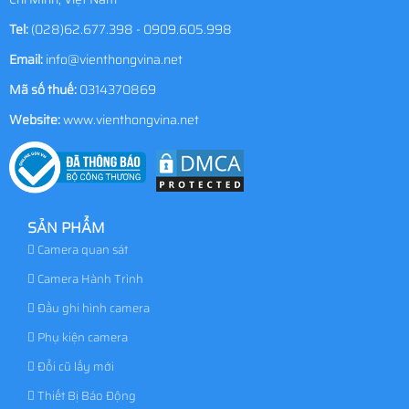
Tel:
(028)62.677.398 - 0909.605.998
Email:
info@vienthongvina.net
Mã số thuế:
0314370869
Website:
www.vienthongvina.net
SẢN PHẨM
Camera quan sát
Camera Hành Trình
Đầu ghi hình camera
Phụ kiện camera
Đổi cũ lấy mới
Thiết Bị Báo Động