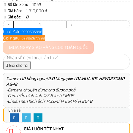
Số lần xem:
1043
Giá bán:
1,816,000 đ
Giá gốc:
0
-
+
Chat Zalo
0909605998
Gọi ngay
(028)62677398
MUA NGAY
GIAO HÀNG COD TOÀN QUỐC
Gọi cho tôi
Camera IP hồng ngoại 2.0 Megapixel DAHUA IPC-HFW1220MP-
AS-I2
-Camera chuyên dùng cho đường phố.
-Cảm biến hình ảnh: 1/2.8 inch CMOS.
-Chuẩn nén hình ảnh: H.264/ H.264H/ H.264B.
Chia sẻ:
GIÁ LUÔN TỐT NHẤT