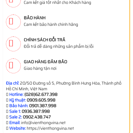
Cam kết giá tốt nhất cho Khách hàng
BẢO HÀNH
Cam kết bảo hành chính hãng
CHÍNH SÁCH ĐỔI TRẢ
Đổi trả dễ dàng những sản phẩm bị lỗi
GIAO HÀNG ĐẢM BẢO
Giao hàng tận nơi
Địa chỉ:
20/50 Đường số 5, Phường Bình Hưng Hòa, Thành phố
Hồ Chí Minh, Việt Nam
Hotline:
(028)62.677.398
Kỹ thuật:
0909.605.998
Bảo hành:
0901.387.998
Sale 1:
0936.387.998
Sale 2:
0902.438.747
Email:
info@vienthongvina.net
Website:
https://vienthongvina.net