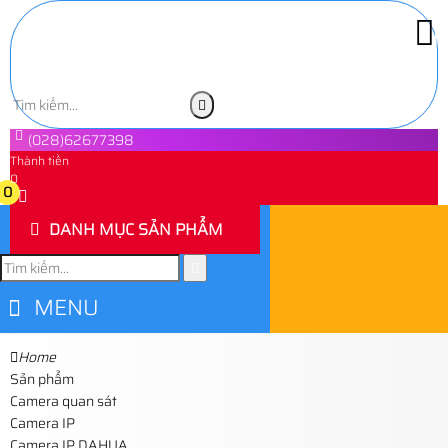
(028)62677398
Thành tiền
0
0
DANH MỤC SẢN PHẨM
MENU
Home
Sản phẩm
Camera quan sát
Camera IP
Camera IP DAHUA