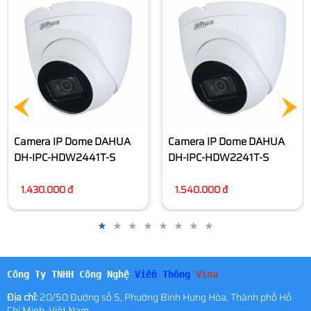
Camera IP Dome DAHUA
Camera IP DAHUA DH-IPC-
DH-IPC-HDW2241T-S
HFW2841T-AS
1.540.000 đ
Liên hệ
Công Ty TNHH Công Nghệ
Viễn Thông
Vina
Địa chỉ:
20/50 Đường số 5, Phường Bình Hưng Hòa, Thành phố Hồ
Chí Minh, Việt Nam