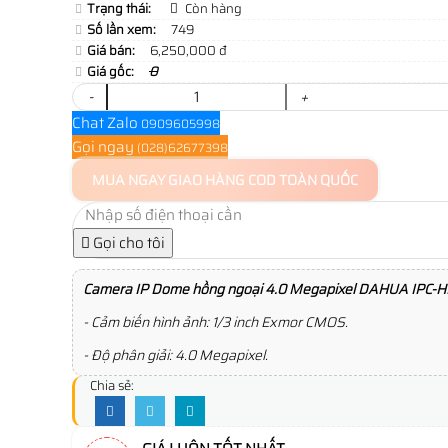
Trạng thái:
Còn hàng
Số lần xem:
749
Giá bán:
6,250,000 đ
Giá gốc:
0
-
+
Chat Zalo
0909605998
Gọi ngay
(028)62677398
MUA NGAY
GIAO HÀNG COD TOÀN QUỐC
Gọi cho tôi
Camera IP Dome hồng ngoại 4.0 Megapixel DAHUA IPC
- Cảm biến hình ảnh: 1/3 inch Exmor CMOS.
- Độ phân giải: 4.0 Megapixel.
Chia sẻ: