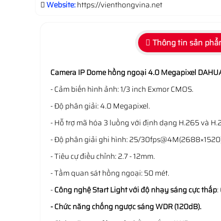
Website:
https://vienthongvina.net
Thông tin sản ph
Camera IP Dome hồng ngoại 4.0 Megapixel DAH
- Cảm biến hình ảnh: 1/3 inch Exmor CMOS.
- Độ phân giải: 4.0 Megapixel.
- Hỗ trợ mã hóa 3 luồng với định dạng H.265 và H.
- Độ phân giải ghi hình: 25/30fps@4M(2688×1520)
- Tiêu cự điều chỉnh: 2.7 - 12mm.
- Tầm quan sát hồng ngoại: 50 mét.
-
Công nghệ Start Light với độ nhạy sáng cực thấp
:
- Chức năng chống ngược sáng WDR (120dB).