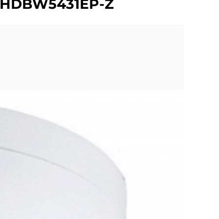
C-HDBW5431EP-Z