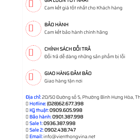
GIÁ LUÔN TỐT NHẤT
Cam kết giá tốt nhất cho Khách hàng
BẢO HÀNH
Cam kết bảo hành chính hãng
CHÍNH SÁCH ĐỔI TRẢ
Đổi trả dễ dàng những sản phẩm bị lỗi
GIAO HÀNG ĐẢM BẢO
Giao hàng tận nơi
Địa chỉ:
20/50 Đường số 5, Phường Bình Hưng Hòa, Th
Hotline:
(028)62.677.398
Kỹ thuật:
0909.605.998
Bảo hành:
0901.387.998
Sale 1:
0936.387.998
Sale 2:
0902.438.747
Email:
info@vienthongvina.net