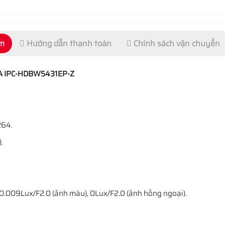
ẩm
Hướng dẫn thanh toán
Chính sách vận chuyển
UA IPC-HDBW5431EP-Z
264.
.
 0.009Lux/F2.0 (ảnh màu), 0Lux/F2.0 (ảnh hồng ngoại).