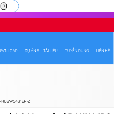
OWNLOAD
DỰ ÁN
TÀI LIỆU
TUYỂN DỤNG
LIÊN HỆ
PC-HDBW5431EP-Z