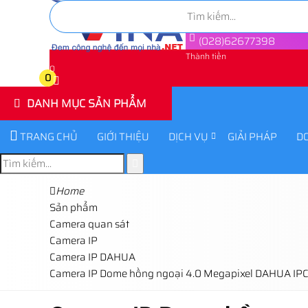
(028)62677398
Thành tiền
0
0
DANH MỤC SẢN PHẨM
TRANG CHỦ
GIỚI THIỆU
DỊCH VỤ
GIẢI PHÁP
D
Home
Sản phẩm
Camera quan sát
Camera IP
Camera IP DAHUA
Camera IP Dome hồng ngoại 4.0 Megapixel DAHUA I