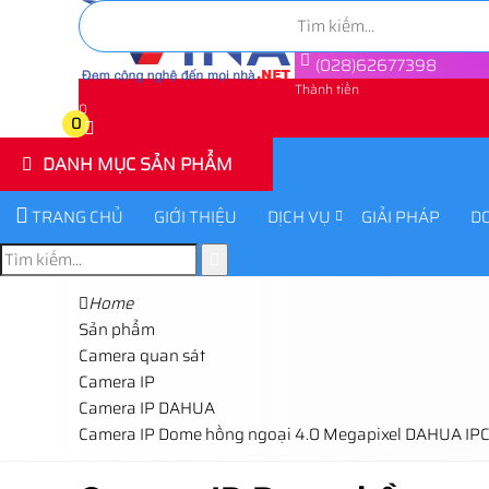
(028)62677398
Thành tiền
0
0
DANH MỤC SẢN PHẨM
TRANG CHỦ
GIỚI THIỆU
DỊCH VỤ
GIẢI PHÁP
D
Home
Sản phẩm
Camera quan sát
Camera IP
Camera IP DAHUA
Camera IP Dome hồng ngoại 4.0 Megapixel DAHUA 