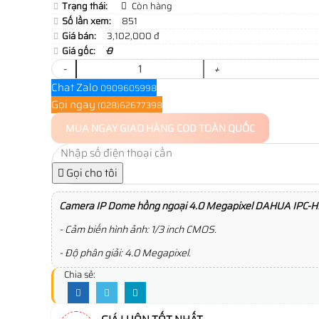
Trạng thái:
Còn hàng
Số lần xem:
851
Giá bán:
3,102,000 đ
Giá gốc:
0
-
+
Chat Zalo
0909605998
Gọi ngay
(028)62677398
MUA NGAY
GIAO HÀNG COD TOÀN QUỐC
Gọi cho tôi
Camera IP Dome hồng ngoại 4.0 Megapixel DAHUA IPC
- Cảm biến hình ảnh: 1/3 inch CMOS.
- Độ phân giải: 4.0 Megapixel.
Chia sẻ: