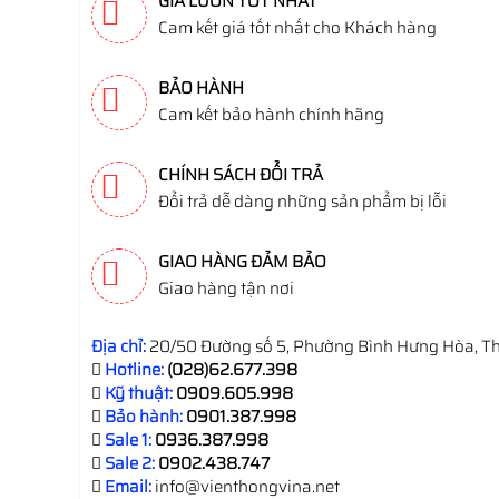
GIÁ LUÔN TỐT NHẤT
Cam kết giá tốt nhất cho Khách hàng
BẢO HÀNH
Cam kết bảo hành chính hãng
CHÍNH SÁCH ĐỔI TRẢ
Đổi trả dễ dàng những sản phẩm bị lỗi
GIAO HÀNG ĐẢM BẢO
Giao hàng tận nơi
Địa chỉ:
20/50 Đường số 5, Phường Bình Hưng Hòa, Th
Hotline:
(028)62.677.398
Kỹ thuật:
0909.605.998
Bảo hành:
0901.387.998
Sale 1:
0936.387.998
Sale 2:
0902.438.747
Email:
info@vienthongvina.net