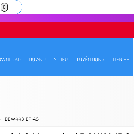
OWNLOAD
DỰ ÁN
TÀI LIỆU
TUYỂN DỤNG
LIÊN HỆ
IPC-HDBW4431EP-AS