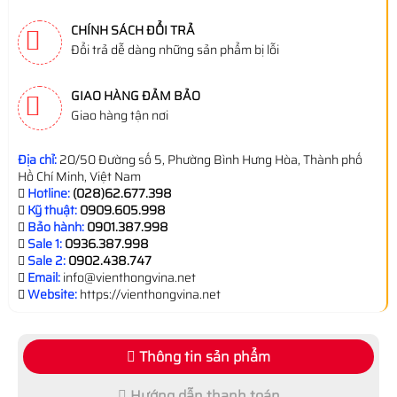
CHÍNH SÁCH ĐỔI TRẢ
Đổi trả dễ dàng những sản phẩm bị lỗi
GIAO HÀNG ĐẢM BẢO
Giao hàng tận nơi
Địa chỉ:
20/50 Đường số 5, Phường Bình Hưng Hòa, Thành phố
Hồ Chí Minh, Việt Nam
Hotline:
(028)62.677.398
Kỹ thuật:
0909.605.998
Bảo hành:
0901.387.998
Sale 1:
0936.387.998
Sale 2:
0902.438.747
Email:
info@vienthongvina.net
Website:
https://vienthongvina.net
Thông tin sản phẩm
Hướng dẫn thanh toán