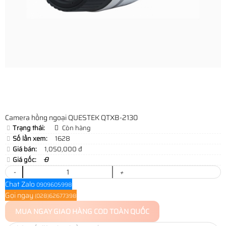
Camera hồng ngoại QUESTEK QTXB-2130
Trạng thái:
Còn hàng
Số lần xem:
1628
Giá bán:
1,050,000 đ
Giá gốc:
0
-
+
Chat Zalo
0909605998
Gọi ngay
(028)62677398
MUA NGAY
GIAO HÀNG COD TOÀN QUỐC