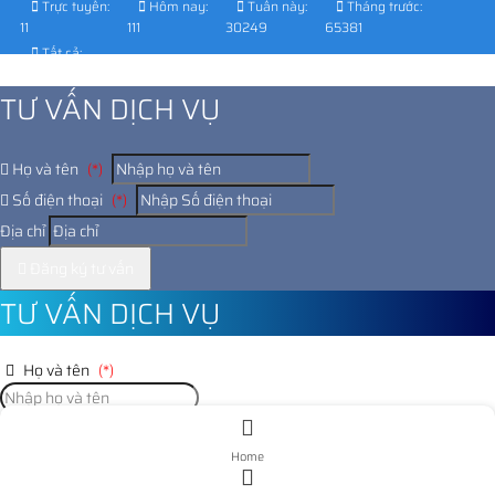
Trực tuyến:
Hôm nay:
Tuần này:
Tháng trước:
11
111
30249
65381
Tất cả:
1027262
TƯ VẤN DỊCH VỤ
Họ và tên
(*)
Số điện thoại
(*)
Địa chỉ
Đăng ký tư vấn
TƯ VẤN DỊCH VỤ
Họ và tên
(*)
Số điện thoại
(*)
Home
Địa chỉ