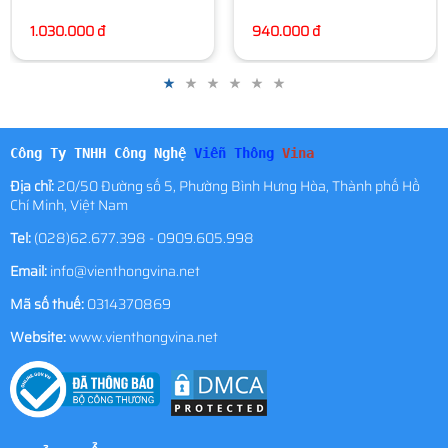
940.000 đ
Công Ty TNHH Công Nghệ
Viễn Thông
Vina
Địa chỉ:
20/50 Đường số 5, Phường Bình Hưng Hòa, Thành phố Hồ
Chí Minh, Việt Nam
Tel:
(028)62.677.398 - 0909.605.998
Email:
info@vienthongvina.net
Mã số thuế:
0314370869
Website:
www.vienthongvina.net