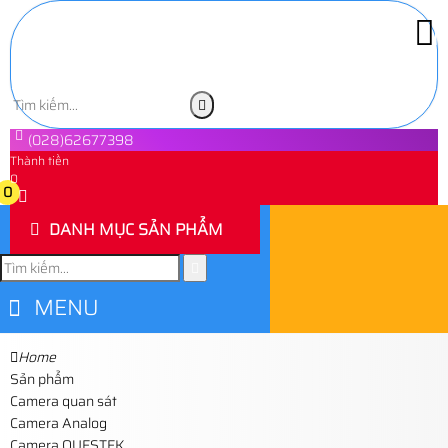
(028)62677398
Thành tiền
0
0
DANH MỤC SẢN PHẨM
MENU
Home
Sản phẩm
Camera quan sát
Camera Analog
Camera QUESTEK