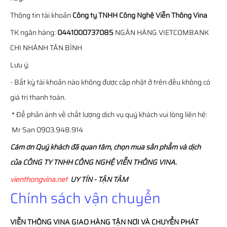
Thông tin tài khoản
Công ty TNHH Công Nghệ Viễn Thông Vina
TK ngân hàng:
0441000737085
NGÂN HÀNG VIETCOMBANK
CHI NHÁNH TÂN BÌNH
Lưu ý:
- Bất kỳ tài khoản nào không được cập nhật ở trên đều không có
giá trị thanh toán.
* Để phản ánh về chất lượng dịch vụ quý khách vui lòng liên hệ:
Mr San 0903.948.914
Cám ơn Quý khách đã quan tâm, chọn mua sản phẩm và dịch
của CÔNG TY TNHH CÔNG NGHỆ VIỄN THÔNG VINA.
vienthongvina.net
UY TÍN - TẬN TÂM
Chính sách vận chuyển
VIỄN THÔNG
VINA
GIAO HÀNG TẬN NƠI VÀ CHUYỂN PHÁT