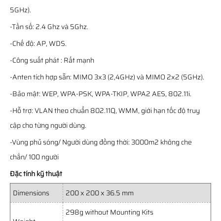
5GHz).
-Tần số: 2.4 Ghz và 5Ghz.
-Chế độ: AP, WDS.
-Công suất phát : Rất mạnh
-Anten tích hợp sẵn: MIMO 3x3 (2,4GHz) và MIMO 2x2 (5GHz).
-Bảo mật: WEP, WPA-PSK, WPA-TKIP, WPA2 AES, 802.11i.
-Hỗ trợ: VLAN theo chuẩn 802.11Q, WMM, giới hạn tốc độ truy
cập cho từng người dùng.
-Vùng phủ sóng/ Người dùng đồng thời: 3000m2 không che
chắn/ 100 người
Đặc tính kỹ thuật
Dimensions
200 x 200 x 36.5 mm
298g without Mounting Kits