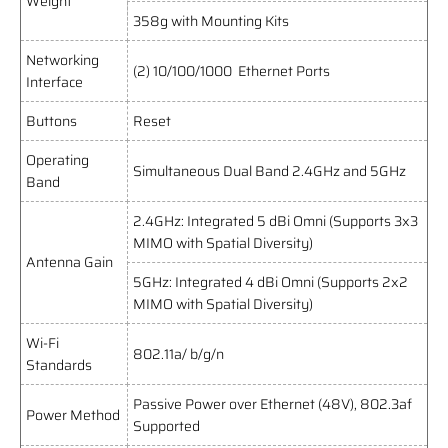
Weight
358g with Mounting Kits
Networking
(2) 10/100/1000 Ethernet Ports
Interface
Buttons
Reset
Operating
Simultaneous Dual Band 2.4GHz and 5GHz
Band
2.4GHz: Integrated 5 dBi Omni (Supports 3x3
MIMO with Spatial Diversity)
Antenna Gain
5GHz: Integrated 4 dBi Omni (Supports 2x2
MIMO with Spatial Diversity)
Wi-Fi
802.11a/ b/g/n
Standards
Passive Power over Ethernet (48V), 802.3af
Power Method
Supported