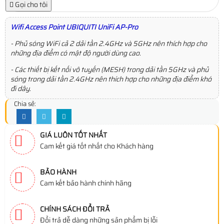
Gọi cho tôi
Wifi Access Point UBIQUITI UniFi AP-Pro
- Phủ sóng WiFi cả 2 dải tần 2.4GHz và 5GHz nên thích hợp cho
những địa điểm có mật độ người dùng cao.
- Các thiết bị kết nối vô tuyến (MESH) trong dải tần 5GHz và phủ
sóng trong dải tần 2.4GHz nên thích hợp cho những địa điểm khó
đi dây.
Chia sẻ:
GIÁ LUÔN TỐT NHẤT
Cam kết giá tốt nhất cho Khách hàng
BẢO HÀNH
Cam kết bảo hành chính hãng
CHÍNH SÁCH ĐỔI TRẢ
Đổi trả dễ dàng những sản phẩm bị lỗi