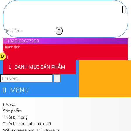
(028)62677398
Thành tiền
0
0
DANH MỤC SẢN PHẨM
MENU
Home
Sản phẩm
Thiết bị mạng
Thiết bị mạng ubiquiti unifi
Wifi Access Point UniFi AP-Pro