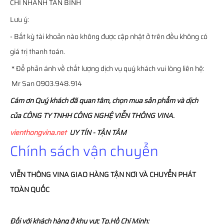
CHI NHÁNH TÂN BÌNH
Lưu ý:
- Bất kỳ tài khoản nào không được cập nhật ở trên đều không có
giá trị thanh toán.
* Để phản ánh về chất lượng dịch vụ quý khách vui lòng liên hệ:
Mr San 0903.948.914
Cám ơn Quý khách đã quan tâm, chọn mua sản phẩm và dịch
của CÔNG TY TNHH CÔNG NGHỆ VIỄN THÔNG VINA.
vienthongvina.net
UY TÍN - TẬN TÂM
Chính sách vận chuyển
VIỄN THÔNG
VINA
GIAO HÀNG TẬN NƠI VÀ CHUYỂN PHÁT
TOÀN QUỐC
Đối với khách hàng ở khu vực Tp.Hồ Chí Minh: