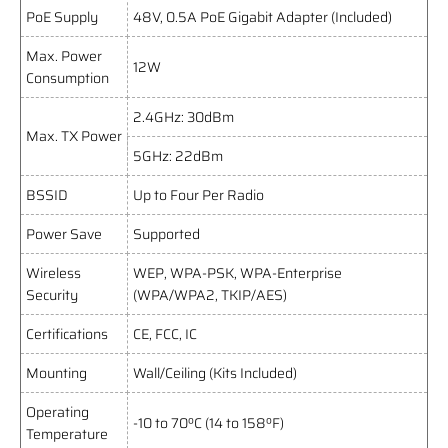
PoE Supply
48V, 0.5A PoE Gigabit Adapter (Included)
Max. Power
12W
Consumption
2.4GHz: 30dBm
Max. TX Power
5GHz: 22dBm
BSSID
Up to Four Per Radio
Power Save
Supported
Wireless
WEP, WPA-PSK, WPA-Enterprise
Security
(WPA/WPA2, TKIP/AES)
Certifications
CE, FCC, IC
Mounting
Wall/Ceiling (Kits Included)
Operating
-10 to 70ºC (14 to 158ºF)
Temperature