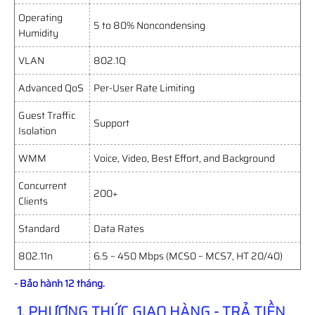
Operating
5 to 80% Noncondensing
Humidity
VLAN
802.1Q
Advanced QoS
Per-User Rate Limiting
Guest Traffic
Support
Isolation
WMM
Voice, Video, Best Effort, and Background
Concurrent
200+
Clients
Standard
Data Rates
802.11n
6.5 ~ 450 Mbps (MCS0 – MCS7, HT 20/40)
- Bảo hành 12 tháng.
1. PHƯƠNG THỨC GIAO HÀNG - TRẢ TIỀN