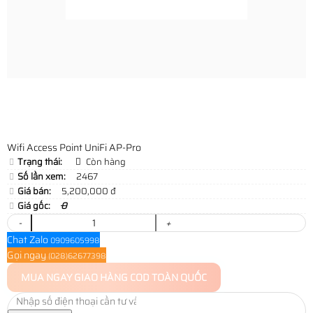
Wifi Access Point UniFi AP-Pro
Trạng thái:
Còn hàng
Số lần xem:
2467
Giá bán:
5,200,000 đ
Giá gốc:
0
-
+
Chat Zalo
0909605998
Gọi ngay
(028)62677398
MUA NGAY
GIAO HÀNG COD TOÀN QUỐC