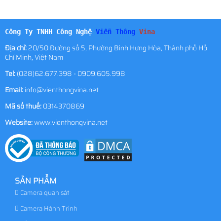
Công Ty TNHH Công Nghệ
Viễn Thông
Vina
Địa chỉ:
20/50 Đường số 5, Phường Bình Hưng Hòa, Thành phố Hồ
Chí Minh, Việt Nam
Tel:
(028)62.677.398 - 0909.605.998
Email:
info@vienthongvina.net
Mã số thuế:
0314370869
Website:
www.vienthongvina.net
SẢN PHẨM
Camera quan sát
Camera Hành Trình