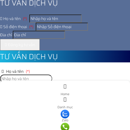
TƯ VẤN DỊCH VỤ
Họ và tên
(*)
Số điện thoại
(*)
Địa chỉ
Đăng ký tư vấn
TƯ VẤN DỊCH VỤ
Họ và tên
(*)
Số điện thoại
(*)
Home
Địa chỉ
Danh mục
Đăng ký tư vấn
Zalo
Nooijd ung o day