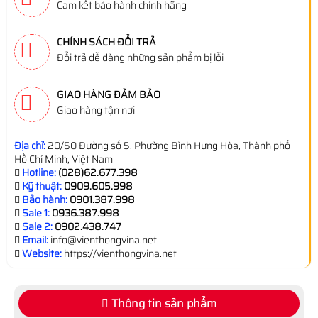
Cam kết bảo hành chính hãng
CHÍNH SÁCH ĐỔI TRẢ
Đổi trả dễ dàng những sản phẩm bị lỗi
GIAO HÀNG ĐẢM BẢO
Giao hàng tận nơi
Địa chỉ:
20/50 Đường số 5, Phường Bình Hưng Hòa, Thành phố
Hồ Chí Minh, Việt Nam
Hotline:
(028)62.677.398
Kỹ thuật:
0909.605.998
Bảo hành:
0901.387.998
Sale 1:
0936.387.998
Sale 2:
0902.438.747
Email:
info@vienthongvina.net
Website:
https://vienthongvina.net
Thông tin sản phẩm