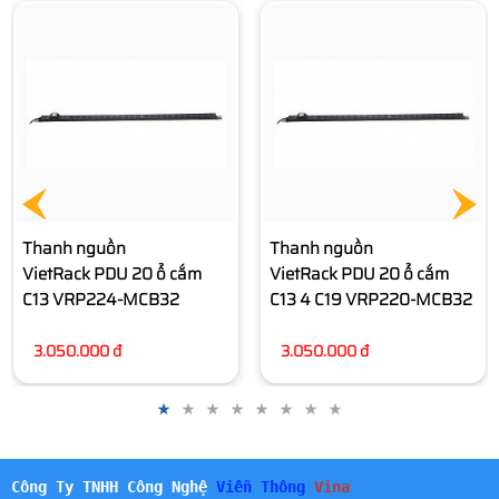
Thanh nguồn
VietRack PDU 12 ổ cắm C13
VRP212-MCB32
1.950.000 đ
Thanh nguồn
VietRack PDU 20 ổ cắm
C13 4 C19 VRP220-MCB32
3.050.000 đ
Công Ty TNHH Công Nghệ
Viễn Thông
Vina