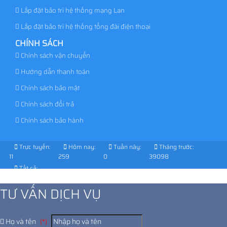
Lắp đặt bảo trì hệ thống mạng Lan
Lắp đặt bảo trì hệ thống tổng đài điện thoại
CHÍNH SÁCH
Chính sách vận chuyển
Hướng dẫn thanh toán
Chính sách bảo mật
Chính sách đổi trả
Chính sách bảo hành
Trực tuyến:
Hôm nay:
Tuần này:
Tháng trước:
11
259
0
39098
Tất cả:
1030138
TƯ VẤN DỊCH VỤ
Họ và tên
(*)