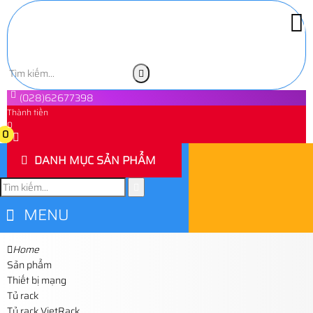
(028)62677398
Thành tiền
0
0
DANH MỤC SẢN PHẨM
MENU
Home
Sản phẩm
Thiết bị mạng
Tủ rack
Tủ rack VietRack