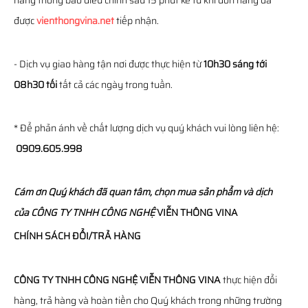
hàng thông báo điều chỉnh sau 15 phút kể từ khi đơn hàng đã
được
vienthongvina.net
tiếp nhận.
- Dịch vụ giao hàng tận nơi được thực hiện từ
10h30 sáng tới
08h30 tối
tất cả các ngày trong tuần.
* Để phản ánh về chất lượng dịch vụ quý khách vui lòng liên hệ:
0909.605.998
Cám ơn Quý khách đã quan tâm, chọn mua sản phẩm và dịch
của
CÔNG TY TNHH CÔNG NGHỆ
VIỄN THÔNG
VINA
CHÍNH SÁCH ĐỔI/TRẢ HÀNG
CÔNG TY TNHH CÔNG NGHỆ VIỄN THÔNG VINA
thực hiện đổi
hàng, trả hàng và hoàn tiền cho Quý khách trong những trường