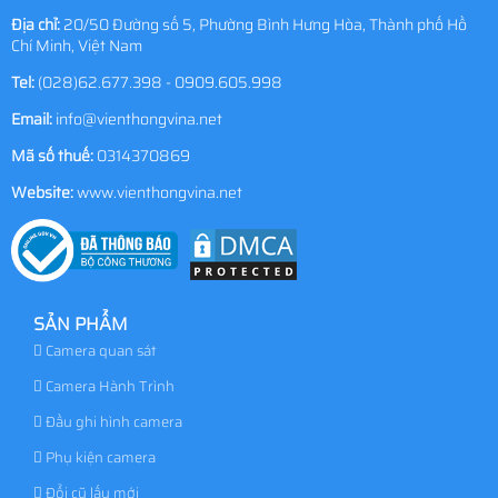
Địa chỉ:
20/50 Đường số 5, Phường Bình Hưng Hòa, Thành phố Hồ
Chí Minh, Việt Nam
Tel:
(028)62.677.398 - 0909.605.998
Email:
info@vienthongvina.net
Mã số thuế:
0314370869
Website:
www.vienthongvina.net
SẢN PHẨM
Camera quan sát
Camera Hành Trình
Đầu ghi hình camera
Phụ kiện camera
Đổi cũ lấy mới