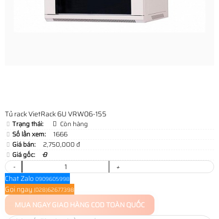
Tủ rack VietRack 6U VRW06-155
Trạng thái:
Còn hàng
Số lần xem:
1666
Giá bán:
2,750,000 đ
Giá gốc:
0
-
+
Chat Zalo
0909605998
Gọi ngay
(028)62677398
MUA NGAY
GIAO HÀNG COD TOÀN QUỐC