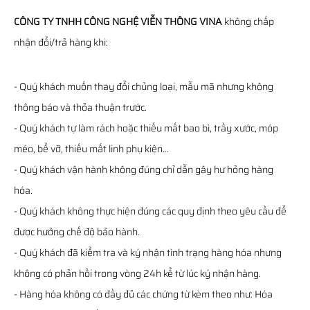
CÔNG TY TNHH CÔNG NGHỆ VIỄN THÔNG VINA
không chấp
nhận đổi/trả hàng khi:
- Quý khách muốn thay đổi chủng loại, mẫu mã nhưng không
thông báo và thỏa thuận trước.
- Quý khách tự làm rách hoặc thiếu mất bao bì, trầy xước, móp
méo, bể vỡ, thiếu mất linh phụ kiện…
- Quý khách vận hành không đúng chỉ dẫn gây hư hỏng hàng
hóa.
- Quý khách không thực hiện đúng các quy định theo yêu cầu để
được hưởng chế độ bảo hành.
- Quý khách đã kiểm tra và ký nhận tình trạng hàng hóa nhưng
không có phản hồi trong vòng 24h kể từ lúc ký nhận hàng.
- Hàng hóa không có đầy đủ các chứng từ kèm theo như: Hóa