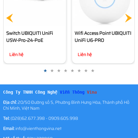
Wifi Access Point UBIQUITI
UniFi U6-PRO
Liên hệ
Công Ty TNHH Công Nghệ
Viễn Thông
Vina
Địa chỉ:
20/50 Đường số 5, Phường Bình Hưng Hòa, Thành phố Hồ
Chí Minh, Việt Nam
Tel:
(028)62.677.398 - 0909.605.998
Email:
info@vienthongvina.net