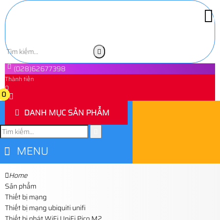
(028)62677398
Thành tiền
0
0
DANH MỤC SẢN PHẨM
MENU
Home
Sản phẩm
Thiết bị mạng
Thiết bị mạng ubiquiti unifi
Thiết bị phát WiFi UniFi Pico M2