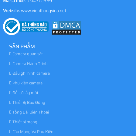
Mã số thuế:
0314370869
Website:
www.vienthongvina.net
SẢN PHẨM
Camera quan sát
Camera Hành Trình
Đầu ghi hình camera
Phụ kiện camera
Đổi cũ lấy mới
Thiết Bị Báo Động
Tổng Đài Điện Thoại
Thiết bị mạng
Cáp Mạng Và Phụ Kiện