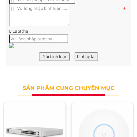
*
Captcha
Gửi bình luận
nhập lại
SẢN PHẨM CÙNG CHUYÊN MỤC
Wifi Access Point UBIQUITI
UniFi U6 LR
Liên hệ