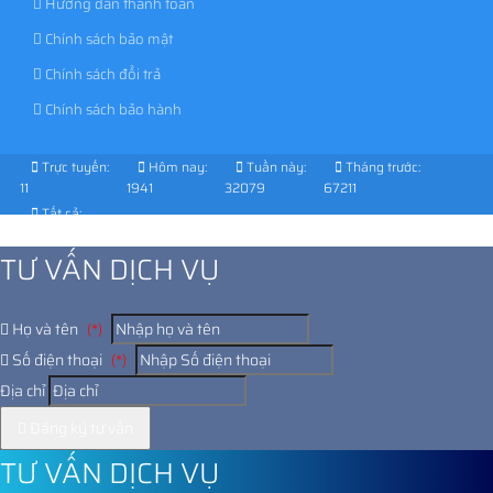
Hướng dẫn thanh toán
Chính sách bảo mật
Chính sách đổi trả
Chính sách bảo hành
Trực tuyến:
Hôm nay:
Tuần này:
Tháng trước:
11
1941
32079
67211
Tất cả:
1029092
TƯ VẤN DỊCH VỤ
Họ và tên
(*)
Số điện thoại
(*)
Địa chỉ
Đăng ký tư vấn
TƯ VẤN DỊCH VỤ