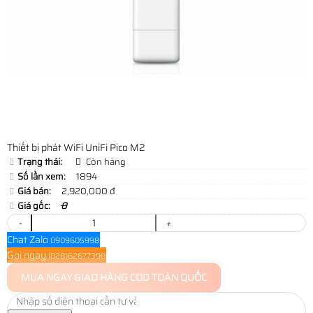
Thiết bị phát WiFi UniFi Pico M2
Trạng thái:
Còn hàng
Số lần xem:
1894
Giá bán:
2,920,000 đ
Giá gốc:
0
-
+
Chat Zalo
0909605998
Gọi ngay
(028)62677398
MUA NGAY
GIAO HÀNG COD TOÀN QUỐC