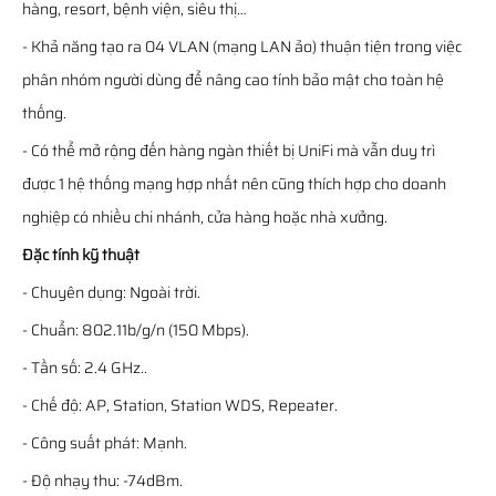
hàng, resort, bệnh viện, siêu thị…
- Khả năng tạo ra 04 VLAN (mạng LAN ảo) thuận tiện trong việc
phân nhóm người dùng để nâng cao tính bảo mật cho toàn hệ
thống.
- Có thể mở rộng đến hàng ngàn thiết bị UniFi mà vẫn duy trì
được 1 hệ thống mạng hợp nhất nên cũng thích hợp cho doanh
nghiệp có nhiều chi nhánh, cửa hàng hoặc nhà xưởng.
Đặc tính kỹ thuật
- Chuyên dụng: Ngoài trời.
- Chuẩn: 802.11b/g/n (150 Mbps).
- Tần số: 2.4 GHz..
- Chế độ: AP, Station, Station WDS, Repeater.
- Công suất phát: Mạnh.
- Độ nhạy thu: -74dBm.