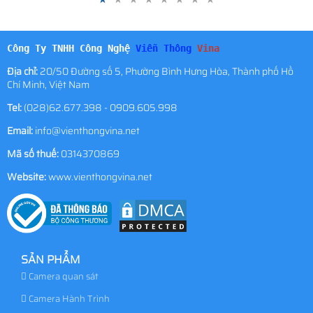
Công Ty TNHH Công Nghệ
Viễn Thông
Vina
Địa chỉ:
20/50 Đường số 5, Phường Bình Hưng Hòa, Thành phố Hồ
Chí Minh, Việt Nam
Tel:
(028)62.677.398 - 0909.605.998
Email:
info@vienthongvina.net
Mã số thuế:
0314370869
Website:
www.vienthongvina.net
SẢN PHẨM
Camera quan sát
Camera Hành Trình