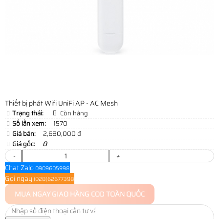
Thiết bị phát Wifi UniFi AP - AC Mesh
Trạng thái:
Còn hàng
Số lần xem:
1570
Giá bán:
2,680,000 đ
Giá gốc:
0
-
+
Chat Zalo
0909605998
Gọi ngay
(028)62677398
MUA NGAY
GIAO HÀNG COD TOÀN QUỐC