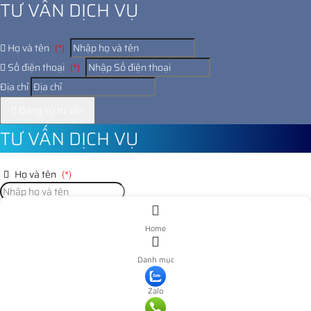
TƯ VẤN DỊCH VỤ
Họ và tên
(*)
Số điện thoại
(*)
Địa chỉ
Đăng ký tư vấn
TƯ VẤN DỊCH VỤ
Họ và tên
(*)
Số điện thoại
(*)
Home
Địa chỉ
Danh mục
Đăng ký tư vấn
Zalo
Nooijd ung o day