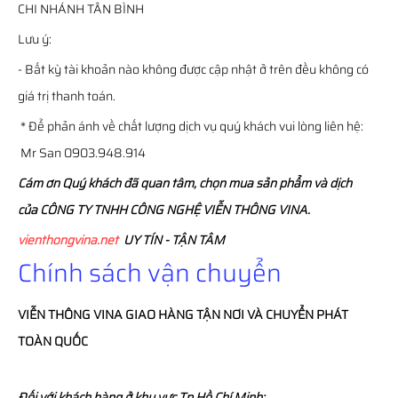
CHI NHÁNH TÂN BÌNH
Lưu ý:
- Bất kỳ tài khoản nào không được cập nhật ở trên đều không có
giá trị thanh toán.
* Để phản ánh về chất lượng dịch vụ quý khách vui lòng liên hệ:
Mr San 0903.948.914
Cám ơn Quý khách đã quan tâm, chọn mua sản phẩm và dịch
của CÔNG TY TNHH CÔNG NGHỆ VIỄN THÔNG VINA.
vienthongvina.net
UY TÍN - TẬN TÂM
Chính sách vận chuyển
VIỄN THÔNG
VINA
GIAO HÀNG TẬN NƠI VÀ CHUYỂN PHÁT
TOÀN QUỐC
Đối với khách hàng ở khu vực Tp.Hồ Chí Minh: