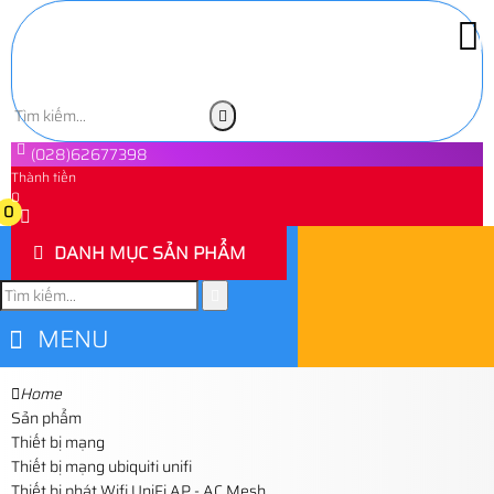
(028)62677398
Thành tiền
0
0
DANH MỤC SẢN PHẨM
MENU
Home
Sản phẩm
Thiết bị mạng
Thiết bị mạng ubiquiti unifi
Thiết bị phát Wifi UniFi AP - AC Mesh