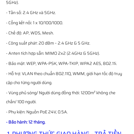
5GHz).
- Tần số: 2.4 GHz và 5GHz.
- Cổng kết nối: 1 x 10/100/1000.
- Chế độ: AP, WDS, Mesh.
- Công suất phát: 20 dBm – 2.4 GHz & 5 GHz.
- Anten tích hợp sẵn: MIMO 2x2 (2.4GHz & 5GHz).
- Bảo mật: WEP, WPA-PSK, WPA-TKIP, WPA2 AES, 802.11i.
- Hỗ trợ: VLAN theo chuẩn 802.11Q, WMM, giới hạn tốc độ truy
cập cho từng người dùng.
- Vùng phủ sóng/ Người dùng đồng thời: 1200m² không che
chắn/ 100 người.
- Phụ kiện: Nguồn PoE 24V, 0.5A.
- Bảo hành: 12 tháng.