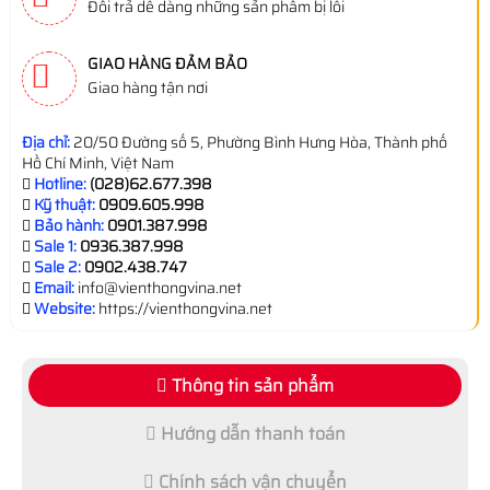
Đổi trả dễ dàng những sản phẩm bị lỗi
GIAO HÀNG ĐẢM BẢO
Giao hàng tận nơi
Địa chỉ:
20/50 Đường số 5, Phường Bình Hưng Hòa, Thành phố
Hồ Chí Minh, Việt Nam
Hotline:
(028)62.677.398
Kỹ thuật:
0909.605.998
Bảo hành:
0901.387.998
Sale 1:
0936.387.998
Sale 2:
0902.438.747
Email:
info@vienthongvina.net
Website:
https://vienthongvina.net
Thông tin sản phẩm
Hướng dẫn thanh toán
Chính sách vận chuyển