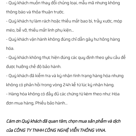
- Quý khách muốn thay đổi chủng loại, mẫu mã nhưng không
thông báo và thỏa thuận trước.
- Quý khách tự làm rách hoặc thiếu mất bao bì, trầy xước, móp
méo, bể vỡ, thiếu mất linh phụ kiện…
- Quý khách vận hành không đúng chỉ dẫn gây hư hỏng hàng
hóa.
- Quý khách không thực hiện đúng các quy định theo yêu cầu để
được hưởng chế độ bảo hành.
- Quý khách đã kiểm tra và ký nhận tình trạng hàng hóa nhưng
không có phản hồi trong vòng 24h kể từ lúc ký nhận hàng.
- Hàng hóa không có đầy đủ các chứng từ kèm theo như: Hóa
đơn mua hàng, Phiếu bảo hành…
Cám ơn Quý khách đã quan tâm, chọn mua sản phẩm và dịch
của CÔNG TY TNHH CÔNG NGHỆ VIỄN THÔNG VINA.