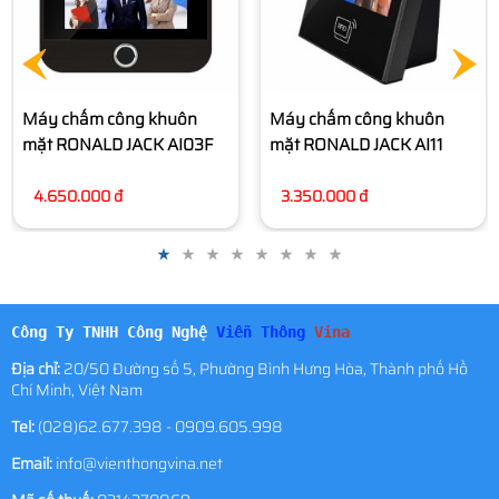
Máy chấm công khuôn
Máy chấm công khuôn
mặt RONALD JACK AI03F
mặt RONALD JACK AI11
4.650.000 đ
3.350.000 đ
Công Ty TNHH Công Nghệ
Viễn Thông
Vina
Địa chỉ:
20/50 Đường số 5, Phường Bình Hưng Hòa, Thành phố Hồ
Chí Minh, Việt Nam
Tel:
(028)62.677.398 - 0909.605.998
Email:
info@vienthongvina.net