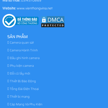
Mã số thuế:
0314370869
Website:
www.vienthongvina.net
SẢN PHẨM
Camera quan sát
Camera Hành Trình
Đầu ghi hình camera
Phụ kiện camera
Đổi cũ lấy mới
Thiết Bị Báo Động
Tổng Đài Điện Thoại
Thiết bị mạng
Cáp Mạng Và Phụ Kiện