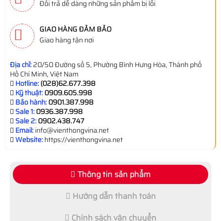
Đổi trả dễ dàng những sản phẩm bị lỗi
GIAO HÀNG ĐẢM BẢO
Giao hàng tận nơi
Địa chỉ:
20/50 Đường số 5, Phường Bình Hưng Hòa, Thành phố
Hồ Chí Minh, Việt Nam
Hotline:
(028)62.677.398
Kỹ thuật:
0909.605.998
Bảo hành:
0901.387.998
Sale 1:
0936.387.998
Sale 2:
0902.438.747
Email:
info@vienthongvina.net
Website:
https://vienthongvina.net
Thông tin sản phẩm
Hướng dẫn thanh toán
Chính sách vận chuyển