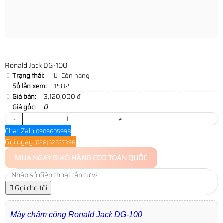
Ronald Jack DG-100
Trạng thái:
Còn hàng
Số lần xem:
1582
Giá bán:
3,120,000 đ
Giá gốc:
0
-
+
Chat Zalo
0909605998
Gọi ngay
(028)62677398
MUA NGAY
GIAO HÀNG COD TOÀN QUỐC
Gọi cho tôi
Máy chấm công Ronald Jack DG-100