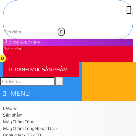
(028)62677398
Thành tiền
0
0
DANH MỤC SẢN PHẨM
MENU
Home
Sản phẩm
Máy Chấm Công
Máy Chấm Công Ronald Jack
Ronald Jack DG-100