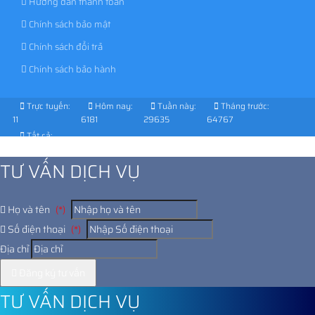
Hướng dẫn thanh toán
Chính sách bảo mật
Chính sách đổi trả
Chính sách bảo hành
Trực tuyến:
Hôm nay:
Tuần này:
Tháng trước:
11
6181
29635
64767
Tất cả:
1026648
TƯ VẤN DỊCH VỤ
Họ và tên
(*)
Số điện thoại
(*)
Địa chỉ
Đăng ký tư vấn
TƯ VẤN DỊCH VỤ