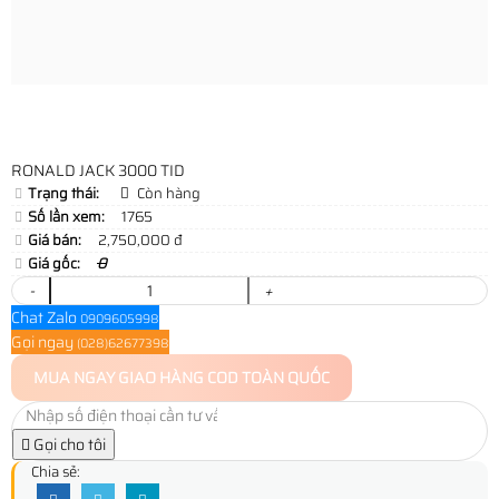
RONALD JACK 3000 TID
Trạng thái:
Còn hàng
Số lần xem:
1765
Giá bán:
2,750,000 đ
Giá gốc:
0
-
+
Chat Zalo
0909605998
Gọi ngay
(028)62677398
MUA NGAY
GIAO HÀNG COD TOÀN QUỐC
Gọi cho tôi
Chia sẻ: