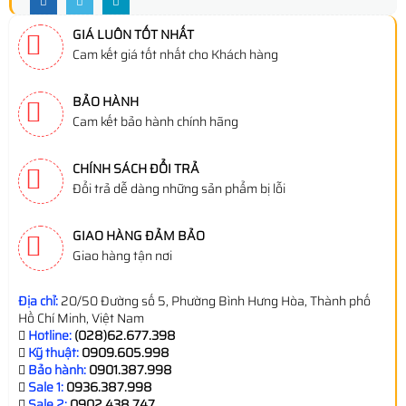
GIÁ LUÔN TỐT NHẤT
Cam kết giá tốt nhất cho Khách hàng
BẢO HÀNH
Cam kết bảo hành chính hãng
CHÍNH SÁCH ĐỔI TRẢ
Đổi trả dễ dàng những sản phẩm bị lỗi
GIAO HÀNG ĐẢM BẢO
Giao hàng tận nơi
Địa chỉ:
20/50 Đường số 5, Phường Bình Hưng Hòa, Thành phố
Hồ Chí Minh, Việt Nam
Hotline:
(028)62.677.398
Kỹ thuật:
0909.605.998
Bảo hành:
0901.387.998
Sale 1:
0936.387.998
Sale 2:
0902.438.747