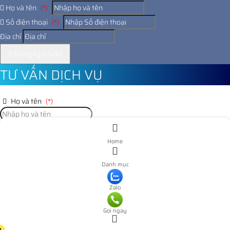
Họ và tên
(*)
Số điện thoại
(*)
Địa chỉ
Đăng ký tư vấn
TƯ VẤN DỊCH VỤ
Họ và tên
(*)
Số điện thoại
(*)
Home
Địa chỉ
Danh mục
Đăng ký tư vấn
Zalo
Nooijd ung o day
Gọi ngay