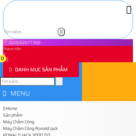
(028)62677398
Thành tiền
0
0
DANH MỤC SẢN PHẨM
MENU
Home
Sản phẩm
Máy Chấm Công
Máy Chấm Công Ronald Jack
RONALD JACK 3000 TID