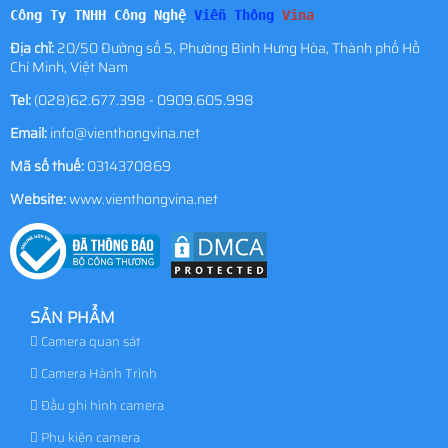
Công Ty TNHH Công Nghệ
Viễn Thông
Vina
Địa chỉ:
20/50 Đường số 5, Phường Bình Hưng Hòa, Thành phố Hồ
Chí Minh, Việt Nam
Tel:
(028)62.677.398 - 0909.605.998
Email:
info@vienthongvina.net
Mã số thuế:
0314370869
Website:
www.vienthongvina.net
SẢN PHẨM
Camera quan sát
Camera Hành Trình
Đầu ghi hình camera
Phụ kiện camera