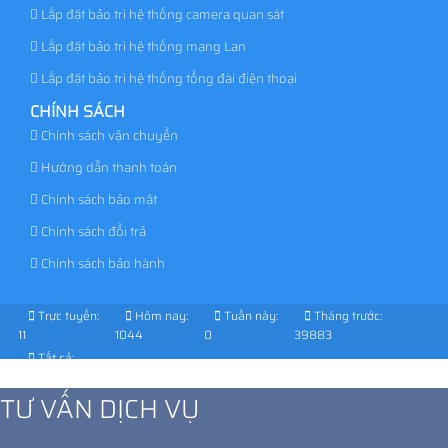
Lắp đặt bảo trì hệ thống camera quan sát
Lắp đặt bảo trì hệ thống mạng Lan
Lắp đặt bảo trì hệ thống tổng đài điện thoại
CHÍNH SÁCH
Chính sách vận chuyển
Hướng dẫn thanh toán
Chính sách bảo mật
Chính sách đổi trả
Chính sách bảo hành
Trực tuyến:
Hôm nay:
Tuần này:
Tháng trước:
11
1044
0
39883
Tất cả:
1030923
TƯ VẤN DỊCH VỤ