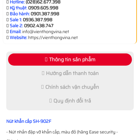
Hotline:
(028)62.677.398
Kỹ thuật:
0909.605.998
Bảo hành:
0901.387.998
Sale 1:
0936.387.998
Sale 2:
0902.438.747
Email:
info@vienthongvina.net
Website:
https://vienthongvina.net
Thông tin sản phẩm
Hướng dẫn thanh toán
Chính sách vận chuyển
Quy định đổi trả
Nút khẩn cấp SH-902F
- Nút nhấn đập vỡ khẩn cấp, màu đỏ (hãng Ease security -