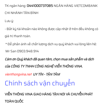
TK ngân hàng:
0441000737085
NGÂN HÀNG VIETCOMBANK
CHI NHÁNH TÂN BÌNH
Lưu ý:
- Bất kỳ tài khoản nào không được cập nhật ở trên đều không có
giá trị thanh toán.
* Để phản ánh về chất lượng dịch vụ quý khách vui lòng liên hệ:
Mr San 0903.948.914
Cám ơn Quý khách đã quan tâm, chọn mua sản phẩm và dịch
của CÔNG TY TNHH CÔNG NGHỆ VIỄN THÔNG VINA.
vienthongvina.net
UY TÍN - TẬN TÂM
Chính sách vận chuyển
VIỄN THÔNG
VINA
GIAO HÀNG TẬN NƠI VÀ CHUYỂN PHÁT
TOÀN QUỐC