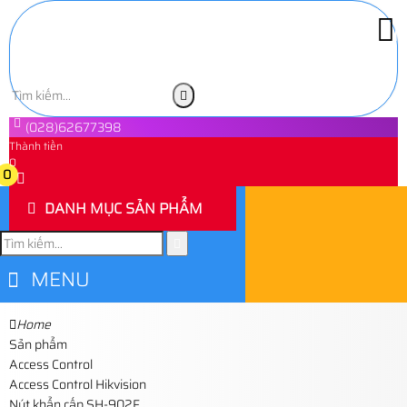
(028)62677398
Thành tiền
0
0
DANH MỤC SẢN PHẨM
MENU
Home
Sản phẩm
Access Control
Access Control Hikvision
Nút khẩn cấp SH-902F