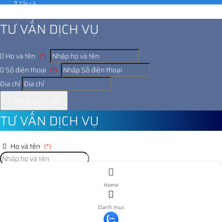
Tất cả:
1028484
TƯ VẤN DỊCH VỤ
Họ và tên
(*)
Số điện thoại
(*)
Địa chỉ
Đăng ký tư vấn
TƯ VẤN DỊCH VỤ
Họ và tên
(*)
Số điện thoại
(*)
Home
Địa chỉ
Danh mục