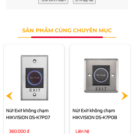
SẢN PHẨM CÙNG CHUYÊN MỤC
Gá LZ cho khóa từ
HIKVISION DS-K4H258D-
LZ
850.000 đ
Nút Exit không chạm
HIKVISION DS-K7P08
Liên hệ