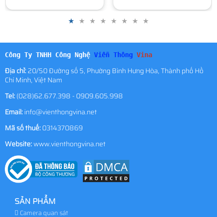
Công Ty TNHH Công Nghệ
Viễn Thông
Vina
Địa chỉ:
20/50 Đường số 5, Phường Bình Hưng Hòa, Thành phố Hồ
Chí Minh, Việt Nam
Tel:
(028)62.677.398 - 0909.605.998
Email:
info@vienthongvina.net
Mã số thuế:
0314370869
Website:
www.vienthongvina.net
SẢN PHẨM
Camera quan sát