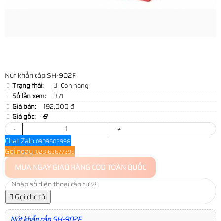
Nút khẩn cấp SH-902F
Trạng thái:
Còn hàng
Số lần xem:
371
Giá bán:
192,000 đ
Giá gốc:
0
-
+
Chat Zalo
0909605998
Gọi ngay
(028)62677398
MUA NGAY
GIAO HÀNG COD TOÀN QUỐC
Gọi cho tôi
Nút khẩn cấp SH-902F