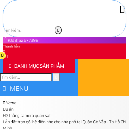
(028)62677398
Thành tiền
0
0
DANH MỤC SẢN PHẨM
MENU
Home
Dự án
Hệ thống camera quan sát
Lắp đặt trọn gói hệ điện nhẹ cho nhà phố tại Quận Gò Vấp - Tp.Hồ Chí
Minh