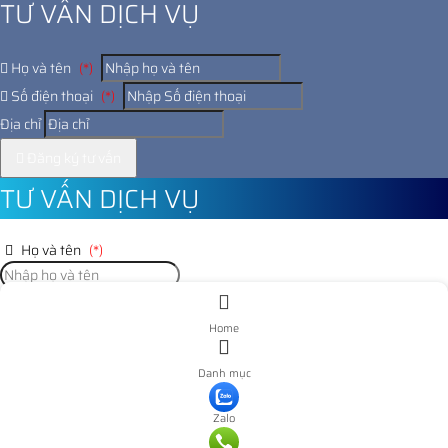
TƯ VẤN DỊCH VỤ
Họ và tên
(*)
Số điện thoại
(*)
Địa chỉ
Đăng ký tư vấn
TƯ VẤN DỊCH VỤ
Họ và tên
(*)
Số điện thoại
(*)
Home
Địa chỉ
Danh mục
Đăng ký tư vấn
Zalo
Nooijd ung o day