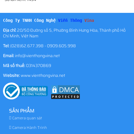
Công Ty TNHH Công Nghệ
Viễn Thông
Vina
Địa chỉ:
20/50 Đường số 5, Phường Bình Hưng Hòa, Thành phố Hồ
Chí Minh, Việt Nam
Tel:
(028)62.677.398 - 0909.605.998
Email:
info@vienthongvina.net
Mã số thuế:
0314370869
Website:
www.vienthongvina.net
SẢN PHẨM
Camera quan sát
Camera Hành Trình