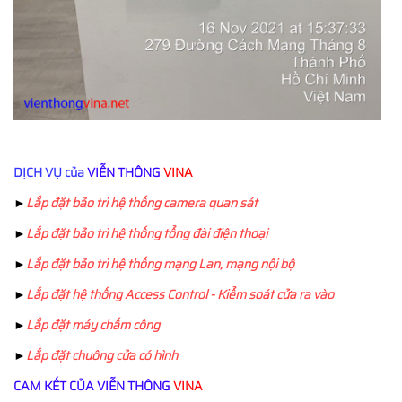
DỊCH VỤ
của
VIỄN THÔNG
VINA
►
Lắp đặt bảo trì hệ thống camera quan sát
►
Lắp đặt bảo trì hệ thống tổng đài điện thoại
►
Lắp đặt bảo trì hệ thống mạng Lan, mạng nội bộ
►
Lắp đặt hệ thống Access Control - Kiểm soát cửa ra vào
►
Lắp đặt máy chấm công
►
Lắp đặt chuông cửa có hình
CAM KẾT CỦA
VIỄN THÔNG
VINA