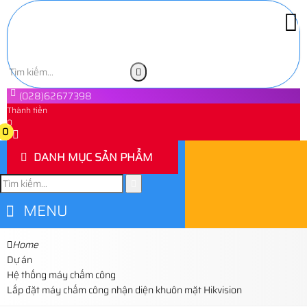
(028)62677398
Thành tiền
0
0
DANH MỤC SẢN PHẨM
MENU
Home
Dự án
Hệ thống máy chấm công
Lắp đặt máy chấm công nhận diện khuôn mặt Hikvision