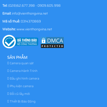
Tel:
(028)62.677.398 - 0909.605.998
Email:
info@vienthongvina.net
Mã số thuế:
0314370869
Website:
www.vienthongvina.net
SẢN PHẨM
Camera quan sát
Camera Hành Trình
Đầu ghi hình camera
Phụ kiện camera
Đổi cũ lấy mới
Thiết Bị Báo Động