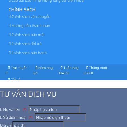
Lắp đặt bảo trì hệ thống tổng đài điện thoại
CHÍNH SÁCH
Chính sách vận chuyển
Hướng dẫn thanh toán
Chính sách bảo mật
Chính sách đổi trả
Chính sách bảo hành
Trực tuyến:
Hôm nay:
Tuần này:
Tháng trước:
11
321
30459
65591
Tất cả:
1027472
TƯ VẤN DỊCH VỤ
Họ và tên
(*)
Số điện thoại
(*)
Địa chỉ