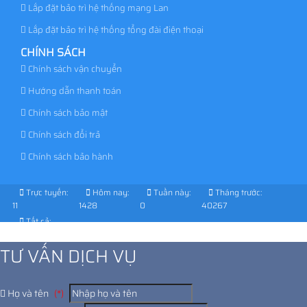
Lắp đặt bảo trì hệ thống mạng Lan
Lắp đặt bảo trì hệ thống tổng đài điện thoại
CHÍNH SÁCH
Chính sách vận chuyển
Hướng dẫn thanh toán
Chính sách bảo mật
Chính sách đổi trả
Chính sách bảo hành
Trực tuyến:
Hôm nay:
Tuần này:
Tháng trước:
11
1428
0
40267
Tất cả:
1031307
TƯ VẤN DỊCH VỤ
Họ và tên
(*)