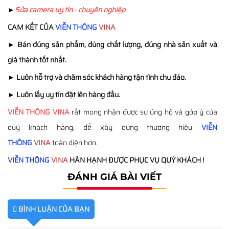
►
Sửa camera uy tín - chuyên nghiệp
CAM KẾT CỦA
VIỄN THÔNG
VINA
►
Bán đúng sản phẩm, đúng chất lượng, đúng nhà sản xuất và
giá thành tốt nhất.
►
Luôn hỗ trợ và chăm sóc khách hàng tận tình chu đáo.
►
Luôn lấy uy tín đặt lên hàng đầu.
VIỄN THÔNG
VINA
rất mong nhận được sự ủng hộ và góp ý của
quý khách hàng, để xây dựng thương hiệu
VIỄN
THÔNG
VINA
toàn diện hơn.
VIỄN THÔNG
VINA
HÂN HẠNH ĐƯỢC PHỤC VỤ QUÝ KHÁCH !
ĐÁNH GIÁ BÀI VIẾT
BÌNH LUẬN CỦA BẠN