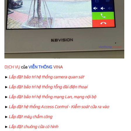
DỊCH VỤ
của
VIỄN THÔNG
VINA
►
Lắp đặt bảo trì hệ thống camera quan sát
►
Lắp đặt bảo trì hệ thống tổng đài điện thoại
►
Lắp đặt bảo trì hệ thống mạng Lan, mạng nội bộ
►
Lắp đặt hệ thống Access Control - Kiểm soát cửa ra vào
►
Lắp đặt máy chấm công
►
Lắp đặt chuông cửa có hình