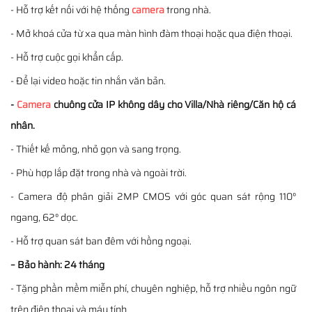
- Hỗ trợ kết nối với hệ thống
camera
trong nhà.
- Mở khoá cửa từ xa qua màn hình đàm thoại hoặc qua điện thoại.
- Hỗ trợ cuộc gọi khẩn cấp.
- Để lại video hoặc tin nhắn văn bản.
-
Camera
chuông cửa IP không dây cho Villa/Nhà riêng/Căn hộ cá
nhân.
- Thiết kế mỏng, nhỏ gọn và sang trọng.
- Phù hợp lắp đặt trong nhà và ngoài trời.
- Camera độ phân giải 2MP CMOS với góc quan sát rộng 110°
ngang, 62° dọc.
- Hỗ trợ quan sát ban đêm với hồng ngoại.
– Bảo hành: 24 tháng
- Tặng phần mềm miễn phí, chuyên nghiệp, hỗ trợ nhiều ngôn ngữ
trên điện thoại và máy tính