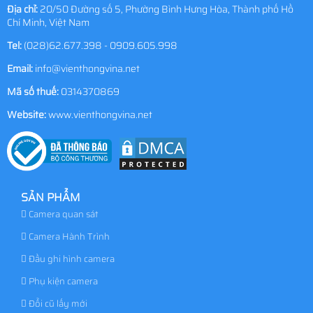
Địa chỉ:
20/50 Đường số 5, Phường Bình Hưng Hòa, Thành phố Hồ
Chí Minh, Việt Nam
Tel:
(028)62.677.398 - 0909.605.998
Email:
info@vienthongvina.net
Mã số thuế:
0314370869
Website:
www.vienthongvina.net
SẢN PHẨM
Camera quan sát
Camera Hành Trình
Đầu ghi hình camera
Phụ kiện camera
Đổi cũ lấy mới