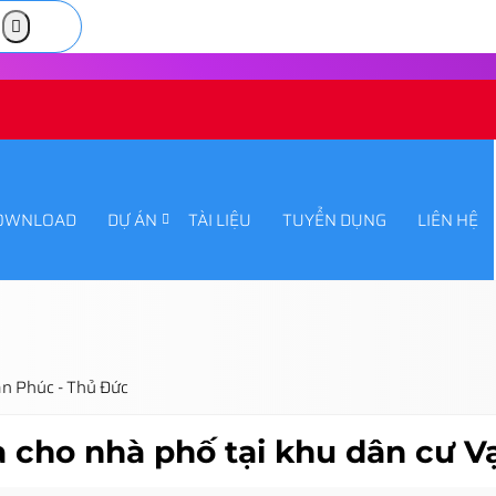
OWNLOAD
DỰ ÁN
TÀI LIỆU
TUYỂN DỤNG
LIÊN HỆ
ạn Phúc - Thủ Đức
 cho nhà phố tại khu dân cư V