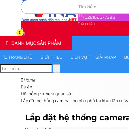
(028)62677398
Thành tiền
0
0
DANH MỤC SẢN PHẨM
TRANG CHỦ
GIỚI THIỆU
DỊCH VỤ
GIẢI PHÁP
D
Home
Dự án
Hệ thống camera quan sát
Lắp đặt hệ thống camera cho nhà phố tại khu dân cư V
Lắp đặt hệ thống camera