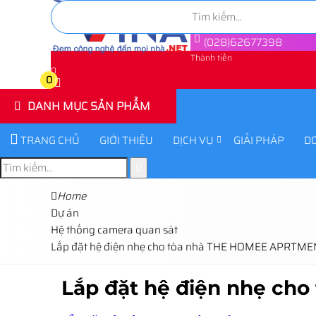
(028)62677398
Thành tiền
0
0
DANH MỤC SẢN PHẨM
TRANG CHỦ
GIỚI THIỆU
DỊCH VỤ
GIẢI PHÁP
D
Home
Dự án
Hệ thống camera quan sát
Lắp đặt hệ điện nhẹ cho tòa nhà THE HOMEE APRTM
Lắp đặt hệ điện nhẹ c