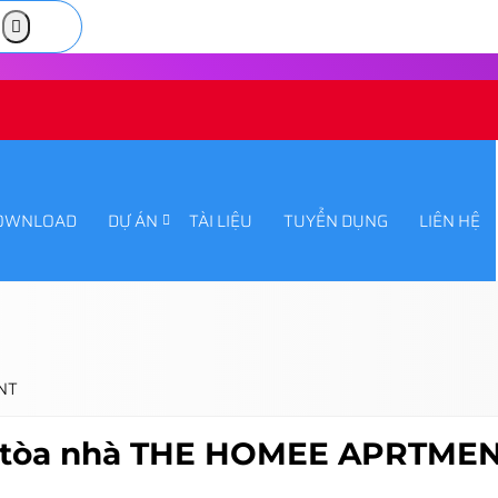
OWNLOAD
DỰ ÁN
TÀI LIỆU
TUYỂN DỤNG
LIÊN HỆ
ENT
ho tòa nhà THE HOMEE APRTME