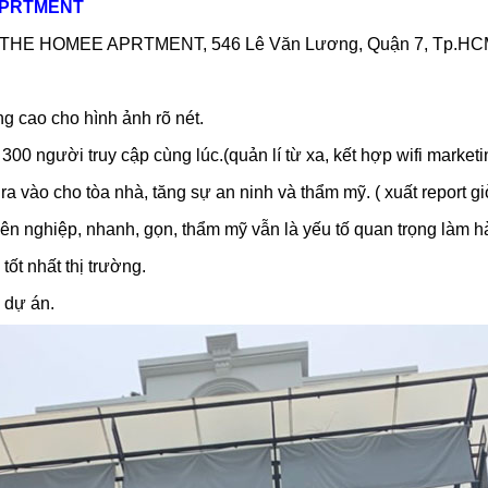
 APRTMENT
 nhà THE HOMEE APRTMENT, 546 Lê Văn Lương, Quận 7, Tp.H
g cao cho hình ảnh rõ nét.
a 300 người truy cập cùng lúc.(quản lí từ xa, kết hợp wifi marketin
a vào cho tòa nhà, tăng sự an ninh và thẩm mỹ. ( xuất report g
yên nghiệp, nhanh, gọn, thẩm mỹ vẫn là yếu tố quan trọng làm h
ốt nhất thị trường.
 dự án.