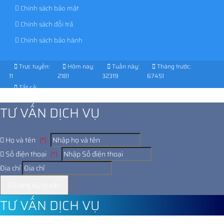
Chính sách bảo mật
Chính sách đổi trả
Chính sách bảo hành
Trực tuyến:
Hôm nay:
Tuần này:
Tháng trước:
11
2181
32319
67451
Tất cả:
1029332
TƯ VẤN DỊCH VỤ
Họ và tên
(*)
Số điện thoại
(*)
Địa chỉ
Đăng ký tư vấn
TƯ VẤN DỊCH VỤ