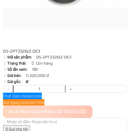
DS-2PT3326IZ-DE3
Mã sản phẩm:
DS-2PT3326IZ-DE3
Trạng thái:
Còn hàng
Số lần xem:
781
Giá bán:
11,320,000 đ
Giá gốc:
0
-
+
Chat Zalo
0909605998
Gọi ngay
(028)62677398
MUA NGAY
GIAO HÀNG COD TOÀN QUỐC
Gọi cho tôi