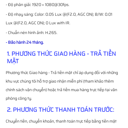
- Độ phân giải: 1920 × 1080@30fps.
- Độ nhạy sáng: Color: 0.05 Lux @(F2.0, AGC ON); B/W: 0.01
Lux @(F2.0, AGC ON); 0 Lux with IR.
- Chuẩn nén hình ảnh: H.265.
- Bảo hành 24 tháng.
1. PHƯƠNG THỨC GIAO HÀNG - TRẢ TIỀN
MẶT
Phương thức Giao hàng - Trả tiền mặt chỉ áp dụng đối với những
khu vực chúng tôi hỗ trợ giao nhận miễn phí (tham khảo thêm
chính sách vận chuyển) hoặc trả tiền mua hàng trực tiếp tại văn
phòng công ty.
2. PHƯƠNG THỨC THANH TOÁN TRƯỚC:
Chuyển tiền, chuyển khoản, thanh toán trực tiếp bằng tiền mặt