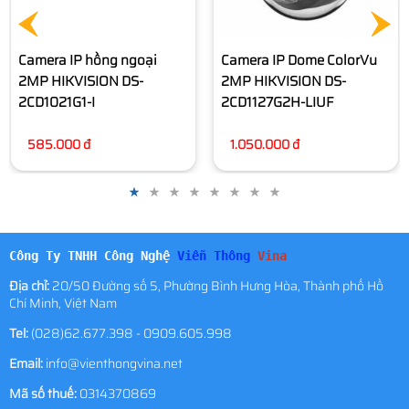
Camera IP hồng ngoại
Camera IP Dome ColorVu
2MP HIKVISION DS-
2MP HIKVISION DS-
2CD1021G1-I
2CD1127G2H-LIUF
585.000 đ
1.050.000 đ
Công Ty TNHH Công Nghệ
Viễn Thông
Vina
Địa chỉ:
20/50 Đường số 5, Phường Bình Hưng Hòa, Thành phố Hồ
Chí Minh, Việt Nam
Tel:
(028)62.677.398 - 0909.605.998
Email:
info@vienthongvina.net
Mã số thuế:
0314370869