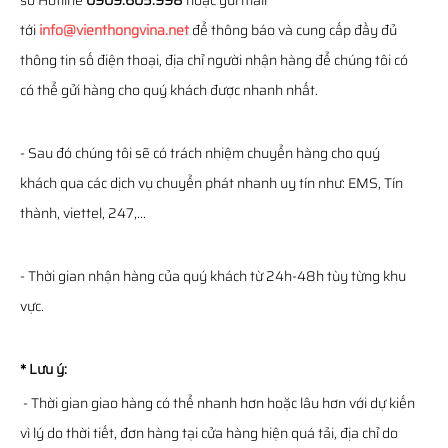
số Hotline
0909.605.998
hoặc gửi mail
tới
info@vienthongvina.net
để thông báo và cung cấp đầy đủ
thông tin số điện thoại, địa chỉ người nhận hàng để chúng tôi có
có thể gửi hàng cho quý khách được nhanh nhất.
- Sau đó chúng tôi sẽ có trách nhiệm chuyển hàng cho quý
khách qua các dịch vụ chuyển phát nhanh uy tín như: EMS, Tín
thành, viettel, 247,...
- Thời gian nhận hàng của quý khách từ 24h-48h tùy từng khu
vực.
* Lưu ý:
- Thời gian giao hàng có thể nhanh hơn hoặc lâu hơn với dự kiến
vì lý do thời tiết, đơn hàng tại cửa hàng hiện quá tải, địa chỉ do