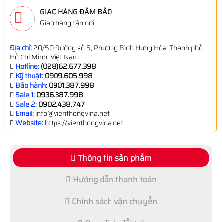
GIAO HÀNG ĐẢM BẢO
Giao hàng tận nơi
Địa chỉ:
20/50 Đường số 5, Phường Bình Hưng Hòa, Thành phố
Hồ Chí Minh, Việt Nam
Hotline:
(028)62.677.398
Kỹ thuật:
0909.605.998
Bảo hành:
0901.387.998
Sale 1:
0936.387.998
Sale 2:
0902.438.747
Email:
info@vienthongvina.net
Website:
https://vienthongvina.net
Thông tin sản phẩm
Hướng dẫn thanh toán
Chính sách vận chuyển