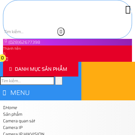
(028)62677398
Thành tiền
0
0
DANH MỤC SẢN PHẨM
MENU
Home
Sản phẩm
Camera quan sát
Camera IP
Camera IP HIKVISION