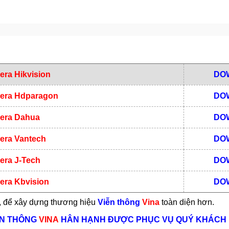
ra Hikvision
DO
era Hdparagon
DO
era Dahua
DO
ra Vantech
DO
ra J-Tech
DO
ra Kbvision
DO
, để xây dựng thương hiệu
Viễn thông
Vina
toàn diện hơn.
ỄN THÔNG
VINA
HÂN HẠNH ĐƯỢC PHỤC VỤ QUÝ KHÁCH 