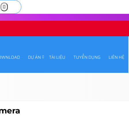
OWNLOAD
DỰ ÁN
TÀI LIỆU
TUYỂN DỤNG
LIÊN HỆ
mera