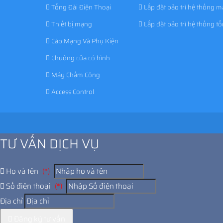
Tổng Đài Điện Thoại
Lắp đặt bảo trì hệ thống 
Thiết bị mạng
Lắp đặt bảo trì hệ thống tổ
Cáp Mạng Và Phụ Kiện
Chuông cửa có hình
Máy Chấm Công
Access Control
TƯ VẤN DỊCH VỤ
Họ và tên
(*)
Số điện thoại
(*)
Địa chỉ
Đăng ký tư vấn