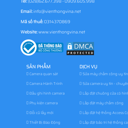
Tel:
(028)62.677.398 - 0909.605.998
Email:
info@vienthongvina.net
Mã số thuế:
0314370869
Website:
www.vienthongvina.net
SẢN PHẨM
DỊCH VỤ
Camera quan sát
Sửa máy chấm công uy tín
Camera Hành Trình
Sửa camera uy tín - chuyê
Đầu ghi hình camera
Lắp đặt chuông cửa có hìn
Phụ kiện camera
Lắp đặt máy chấm công
Đổi cũ lấy mới
Lắp đặt hệ thống Access Co
Thiết Bị Báo Động
Lắp đặt bảo trì hệ thống c