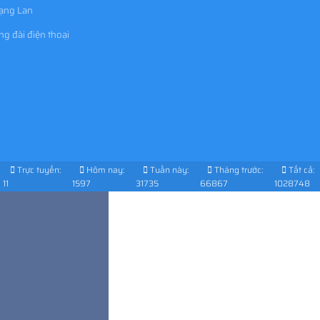
mạng Lan
ng đài điện thoại
Trực tuyến:
Hôm nay:
Tuần này:
Tháng trước:
Tất cả:
11
1597
31735
66867
1028748