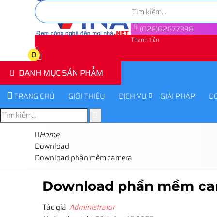
(028)62677398
Thành tiền
0
0
DANH MỤC SẢN PHẨM
TRANG CHỦ
GIỚI THIỆU
DỊCH VỤ
GIẢI PHÁP
D
Home
Download
Download phần mềm camera
Download phần mềm ca
Tác giả:
Administrator