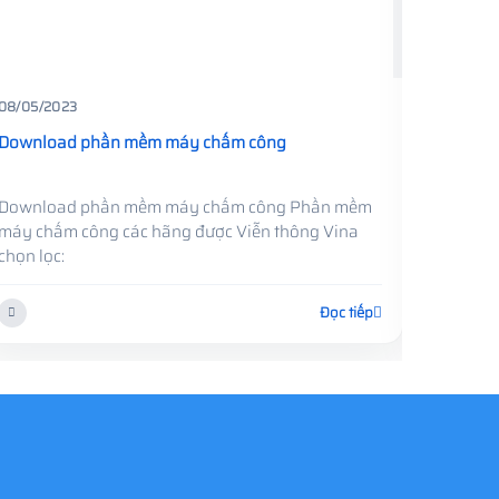
08/05/2023
08/05/2
Download phần mềm máy chấm công
Downlo
Download phần mềm máy chấm công Phần mềm
Downlo
máy chấm công các hãng được Viễn thông Vina
máy chấ
chọn lọc:
chọn lọc
Đọc tiếp