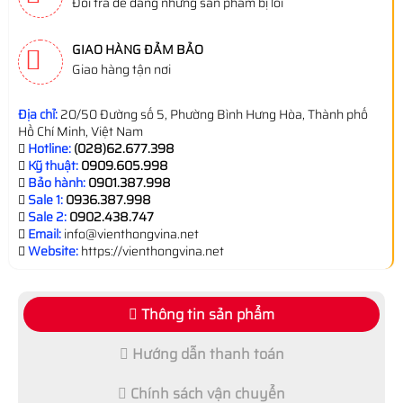
Đổi trả dễ dàng những sản phẩm bị lỗi
GIAO HÀNG ĐẢM BẢO
Giao hàng tận nơi
Địa chỉ:
20/50 Đường số 5, Phường Bình Hưng Hòa, Thành phố
Hồ Chí Minh, Việt Nam
Hotline:
(028)62.677.398
Kỹ thuật:
0909.605.998
Bảo hành:
0901.387.998
Sale 1:
0936.387.998
Sale 2:
0902.438.747
Email:
info@vienthongvina.net
Website:
https://vienthongvina.net
Thông tin sản phẩm
Hướng dẫn thanh toán
Chính sách vận chuyển