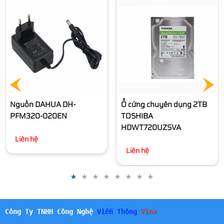
Ổ cứng chuyên dụng 4TB
SKYHAWK SEAGATE
ST4000VX016
2.638.000 đ
Ổ cứng chuyên dụng 2TB
TOSHIBA
HDWT720UZSVA
Liên hệ
Công Ty TNHH Công Nghệ
Viễn Thông
Vina