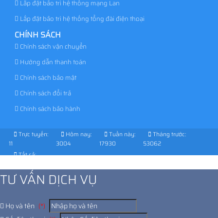
Lắp đặt bảo trì hệ thống mạng Lan
Lắp đặt bảo trì hệ thống tổng đài điện thoại
CHÍNH SÁCH
Chính sách vận chuyển
Hướng dẫn thanh toán
Chính sách bảo mật
Chính sách đổi trả
Chính sách bảo hành
Trực tuyến:
Hôm nay:
Tuần này:
Tháng trước:
11
3004
17930
53062
Tất cả:
1014943
TƯ VẤN DỊCH VỤ
Họ và tên
(*)