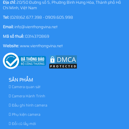
Địa chỉ:
20/50 Đường số 5, Phường Bình Hưng Hòa, Thành phố Hồ
Chí Minh, Việt Nam
Tel:
(028)62.677.398 - 0909.605.998
Email:
info@vienthongvina.net
Mã số thuế:
0314370869
Website:
www.vienthongvina.net
SẢN PHẨM
Camera quan sát
Camera Hành Trình
Đầu ghi hình camera
Phụ kiện camera
Đổi cũ lấy mới