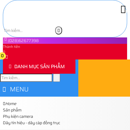
(028)62677398
Thành tiền
0
0
DANH MỤC SẢN PHẨM
MENU
Home
Sản phẩm
Phụ kiện camera
Dây tín hiệu - dây cáp đồng trục