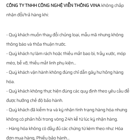
CÔNG TY TNHH CÔNG NGHỆ VIỄN THÔNG VINA
không chấp
nhận đổi/trả hàng khi:
- Quý khách muốn thay đổi chủng loại, mẫu mã nhưng không
thông báo và thỏa thuận trước.
- Quý khách tự làm rách hoặc thiếu mất bao bì, trầy xước, móp
méo, bể vỡ, thiếu mất linh phụ kiện…
- Quý khách vận hành không đúng chỉ dẫn gây hư hỏng hàng
hóa.
- Quý khách không thực hiện đúng các quy định theo yêu cầu để
được hưởng chế độ bảo hành.
- Quý khách đã kiểm tra và ký nhận tình trạng hàng hóa nhưng
không có phản hồi trong vòng 24h kể từ lúc ký nhận hàng.
- Hàng hóa không có đầy đủ các chứng từ kèm theo như: Hóa
đơn mua hàng, Phiếu bảo hành…