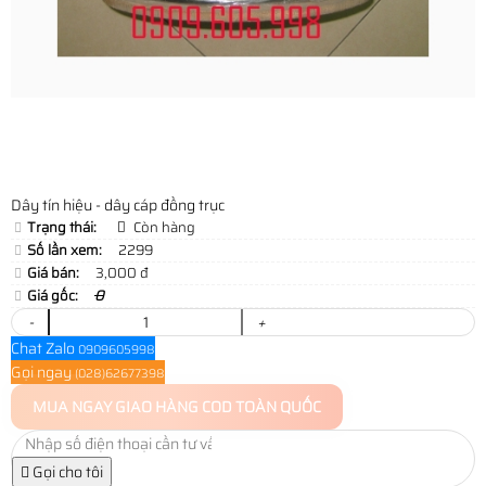
Dây tín hiệu - dây cáp đồng trục
Trạng thái:
Còn hàng
Số lần xem:
2299
Giá bán:
3,000 đ
Giá gốc:
0
-
+
Chat Zalo
0909605998
Gọi ngay
(028)62677398
MUA NGAY
GIAO HÀNG COD TOÀN QUỐC
Gọi cho tôi