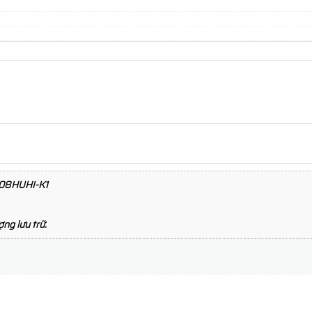
208HUHI-K1
ng lưu trữ.