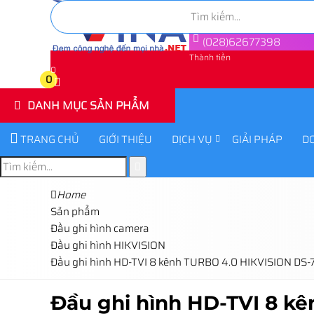
(028)62677398
Thành tiền
0
0
DANH MỤC SẢN PHẨM
TRANG CHỦ
GIỚI THIỆU
DỊCH VỤ
GIẢI PHÁP
D
Home
Sản phẩm
Đầu ghi hình camera
Đầu ghi hình HIKVISION
Đầu ghi hình HD-TVI 8 kênh TURBO 4.0 HIKVISION DS
Đầu ghi hình HD-TVI 8 k