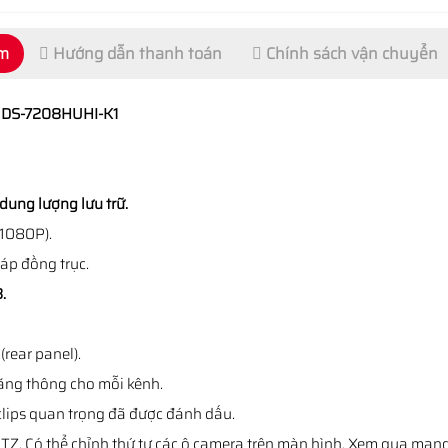
ẩm
Hướng dẫn thanh toán
Chính sách vận chuyển
N DS-7208HUHI-K1
dung lượng lưu trữ.
 1080P).
áp đồng trục.
.
(rear panel).
băng thông cho mỗi kênh.
clips quan trọng đã được đánh dấu.
TZ. Có thể chỉnh thứ tự các ô camera trên màn hình. Xem qua mạn