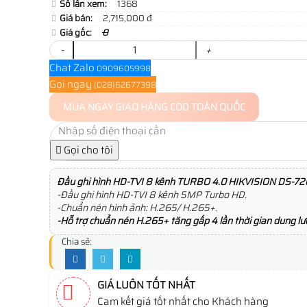
Số lần xem:
1368
Giá bán:
2,715,000 đ
Giá gốc:
0
-
+
Chat Zalo
0909605998
Gọi ngay
(028)62677398
MUA NGAY
GIAO HÀNG COD TOÀN QUỐC
Gọi cho tôi
Đầu ghi hình HD-TVI 8 kênh TURBO 4.0 HIKVISION DS-7
-Đầu ghi hình HD-TVI 8 kênh 5MP Turbo HD.
-Chuẩn nén hình ảnh: H.265/ H.265+.
-Hỗ trợ chuẩn nén H.265+ tăng gấp 4 lần thời gian dung lượ
Chia sẻ:
GIÁ LUÔN TỐT NHẤT
Cam kết giá tốt nhất cho Khách hàng