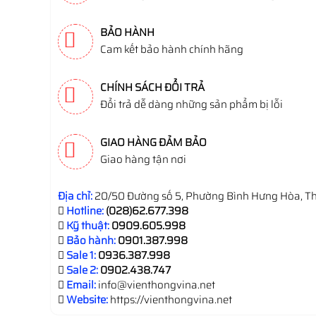
BẢO HÀNH
Cam kết bảo hành chính hãng
CHÍNH SÁCH ĐỔI TRẢ
Đổi trả dễ dàng những sản phẩm bị lỗi
GIAO HÀNG ĐẢM BẢO
Giao hàng tận nơi
Địa chỉ:
20/50 Đường số 5, Phường Bình Hưng Hòa, Th
Hotline:
(028)62.677.398
Kỹ thuật:
0909.605.998
Bảo hành:
0901.387.998
Sale 1:
0936.387.998
Sale 2:
0902.438.747
Email:
info@vienthongvina.net
Website:
https://vienthongvina.net