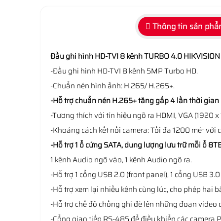
Thông tin sản ph
Đầu ghi hình HD-TVI 8 kênh TURBO 4.0 HIKVISIO
-Đầu ghi hình HD-TVI 8 kênh 5MP Turbo HD.
-Chuẩn nén hình ảnh: H.265/ H.265+.
-Hỗ trợ chuẩn nén H.265+ tăng gấp 4 lần thời gian 
-Tương thích với tín hiệu ngõ ra HDMI, VGA (1920 x
-Khoảng cách kết nối camera: Tối đa 1200 mét với c
-Hỗ trợ 1 ổ cứng SATA, dung lượng lưu trữ mỗi ổ 8TB
1 kênh Audio ngõ vào, 1 kênh Audio ngõ ra.
-Hỗ trợ 1 cổng USB 2.0 (front panel), 1 cổng USB 3.0 
-Hỗ trợ xem lại nhiều kênh cùng lúc, cho phép hai 
-Hỗ trợ chế độ chống ghi đè lên những đoạn video 
-Cổng giao tiếp RS-485 để điều khiển các camera P