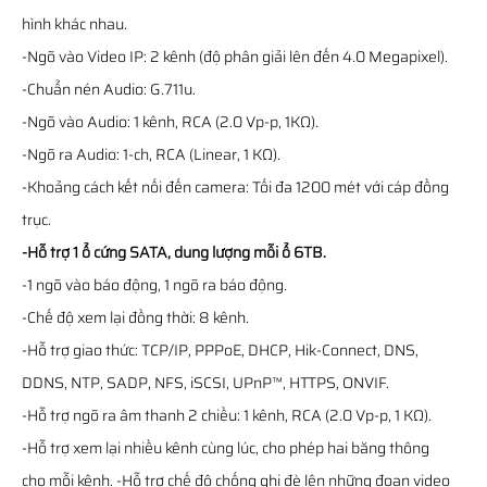
hình khác nhau.
-Ngõ vào Video IP: 2 kênh (độ phân giải lên đến 4.0 Megapixel).
-Chuẩn nén Audio: G.711u.
-Ngõ vào Audio: 1 kênh, RCA (2.0 Vp-p, 1KΩ).
-Ngõ ra Audio: 1-ch, RCA (Linear, 1 KΩ).
-Khoảng cách kết nối đến camera: Tối đa 1200 mét với cáp đồng
trục.
-Hỗ trợ 1 ổ cứng SATA, dung lượng mỗi ổ 6TB.
-1 ngõ vào báo động, 1 ngõ ra báo động.
-Chế độ xem lại đồng thời: 8 kênh.
-Hỗ trợ giao thức: TCP/IP, PPPoE, DHCP, Hik-Connect, DNS,
DDNS, NTP, SADP, NFS, iSCSI, UPnP™, HTTPS, ONVIF.
-Hỗ trợ ngõ ra âm thanh 2 chiều: 1 kênh, RCA (2.0 Vp-p, 1 KΩ).
-Hỗ trợ xem lại nhiều kênh cùng lúc, cho phép hai băng thông
cho mỗi kênh. -Hỗ trợ chế độ chống ghi đè lên những đoạn video