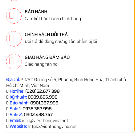
BẢO HÀNH
Cam kết bảo hành chính hãng
CHÍNH SÁCH ĐỔI TRẢ
Đổi trả dễ dàng những sản phẩm bị lỗi
GIAO HÀNG ĐẢM BẢO
Giao hàng tận nơi
Địa chỉ:
20/50 Đường số 5, Phường Bình Hưng Hòa, Thành phố
Hồ Chí Minh, Việt Nam
Hotline:
(028)62.677.398
Kỹ thuật:
0909.605.998
Bảo hành:
0901.387.998
Sale 1:
0936.387.998
Sale 2:
0902.438.747
Email:
info@vienthongvina.net
Website:
https://vienthongvina.net