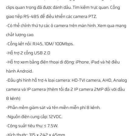
clips quan trọng đã được đánh dấu. Tìm kiếm trực quan. Cổng
giao tiếp RS-485 để điều khiển các camera PTZ.
-Có thể chỉnh thứ tự các ô camera trên màn hình. Xem qua mạng
chất lượng cao.
-Cổng kết nối: RJ45, 10M/ 100Mbps.
-Hỗ trợ 2 cổng USB 2.0
-Hỗ trợ xem bằng điện thoại di động: iPhone, iPad và hệ điều
hành Android.
-Đầu ghi hình hỗ trợ 4 loại camera: HD-TVI camera, AHD, Analog
camera và IP camera (thêm tối đa 2 IP camera 2MP đối với đầu
8 kênh)
-Phần mềm giám sát và tên miền miễn phí 8 kênh.
-Nguồn điện cung cấp: 12VDC.
-Công suất tiêu thụ: ≤ 7.5W.
-Kích thước: 315 x 242 x 45mm.