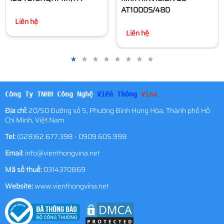
AT1000S/480
Liên hệ
Công Ty TNHH Công Nghệ
Viễn Thông
Vina
Địa chỉ:
20/50 Đường số 5, Phường Bình Hưng Hòa, Thành phố Hồ
Chí Minh, Việt Nam
Tel:
(028)62.677.398 - 0909.605.998
Email:
info@vienthongvina.net
Mã số thuế:
0314370869
Website:
www.vienthongvina.net