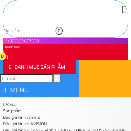
(028)62677398
Thành tiền
0
0
DANH MỤC SẢN PHẨM
MENU
Home
Sản phẩm
Đầu ghi hình camera
Đầu ghi hình HIKVISION
Đầu ghi hình HD-TVI 8 kênh TURBO 4.0 HIKVISION DS-7208HQHI-