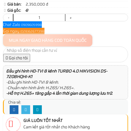
Giá bán:
2,350,000 đ
Giá gốc:
0
-
+
Chat Zalo
0909605998
Gọi ngay
(028)62677398
MUA NGAY
GIAO HÀNG COD TOÀN QUỐC
Gọi cho tôi
Đầu ghi hình HD-TVI 8 kênh TURBO 4.0 HIKVISION DS-
7208HQHI-K1
-Đầu ghi hình HD-TVI 8 kênh.
-Chuẩn nén hình ảnh: H.265/ H.265+.
-Hỗ trợ H.265+ tăng gấp 4 lần thời gian dung lượng lưu trữ.
Chia sẻ:
GIÁ LUÔN TỐT NHẤT
Cam kết giá tốt nhất cho Khách hàng