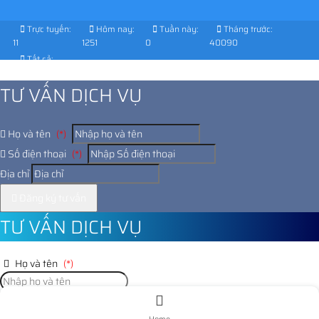
Trực tuyến:
Hôm nay:
Tuần này:
Tháng trước:
11
1251
0
40090
Tất cả:
1031130
TƯ VẤN DỊCH VỤ
Họ và tên
(*)
Số điện thoại
(*)
Địa chỉ
Đăng ký tư vấn
TƯ VẤN DỊCH VỤ
Họ và tên
(*)
Số điện thoại
(*)