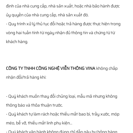
định của nhà cung cấp, nhà sản xuất, hoặc nhà bảo hành được
ủy quyền của nhà cung cấp, nhà sản xuất đó.
- Quy trình xử lý thủ tục đổi hoặc trả hàng được thực hiện trong
vòng hai tuần tính từ ngày nhận đủ thông tin và chứng từ từ
khách hàng.
CÔNG TY TNHH CÔNG NGHỆ VIỄN THÔNG VINA
không chấp
nhận đổi/trả hàng khi:
- Quý khách muốn thay đổi chủng loại, mẫu mã nhưng không
thông báo và thỏa thuận trước.
- Quý khách tự làm rách hoặc thiếu mất bao bì, trầy xước, móp
méo, bể vỡ, thiếu mất linh phụ kiện…
- Quý khách vận hành không đúng chỉ dẫn gây hư hỏng hàng