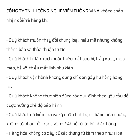
CÔNG TY TNHH CÔNG NGHỆ VIỄN THÔNG VINA
không chấp
nhận đổi/trả hàng khi:
- Quý khách muốn thay đổi chủng loại, mẫu mã nhưng không
thông báo và thỏa thuận trước.
- Quý khách tự làm rách hoặc thiếu mất bao bì, trầy xước, móp
méo, bể vỡ, thiếu mất linh phụ kiện…
- Quý khách vận hành không đúng chỉ dẫn gây hư hỏng hàng
hóa.
- Quý khách không thực hiện đúng các quy định theo yêu cầu để
được hưởng chế độ bảo hành.
- Quý khách đã kiểm tra và ký nhận tình trạng hàng hóa nhưng
không có phản hồi trong vòng 24h kể từ lúc ký nhận hàng.
- Hàng hóa không có đầy đủ các chứng từ kèm theo như: Hóa