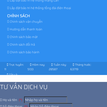
Lắp đặt bảo trì hệ thống mạng Lan
Lắp đặt bảo trì hệ thống tổng đài điện thoại
CHÍNH SÁCH
Chính sách vận chuyển
Hướng dẫn thanh toán
Chính sách bảo mật
Chính sách đổi trả
Chính sách bảo hành
Trực tuyến:
Hôm nay:
Tuần này:
Tháng trước:
11
5133
28587
63719
Tất cả:
1025600
TƯ VẤN DỊCH VỤ
Họ và tên
(*)
Số điện thoại
(*)