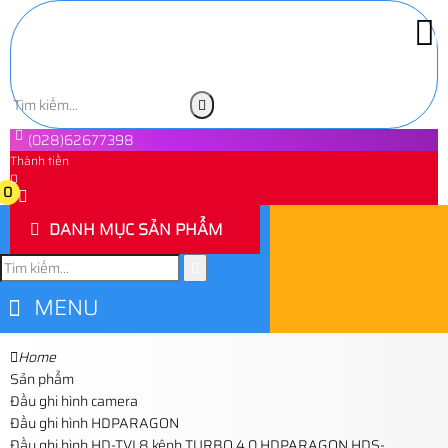
(028)62677398
Thành tiền
0
0
DANH MỤC SẢN PHẨM
MENU
Home
Sản phẩm
Đầu ghi hình camera
Đầu ghi hình HDPARAGON
Đầu ghi hình HD-TVI 8 kênh TURBO 4.0 HDPARAGON HDS-