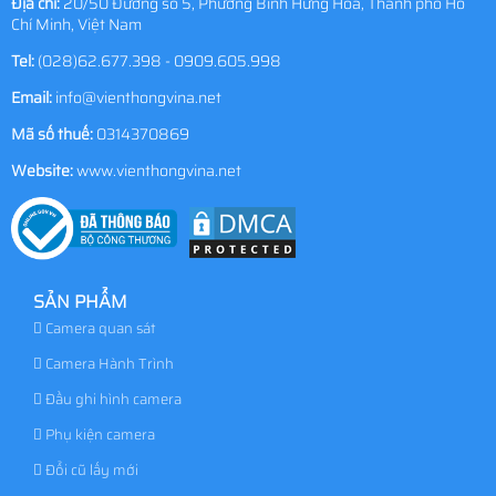
Địa chỉ:
20/50 Đường số 5, Phường Bình Hưng Hòa, Thành phố Hồ
Chí Minh, Việt Nam
Tel:
(028)62.677.398 - 0909.605.998
Email:
info@vienthongvina.net
Mã số thuế:
0314370869
Website:
www.vienthongvina.net
SẢN PHẨM
Camera quan sát
Camera Hành Trình
Đầu ghi hình camera
Phụ kiện camera
Đổi cũ lấy mới