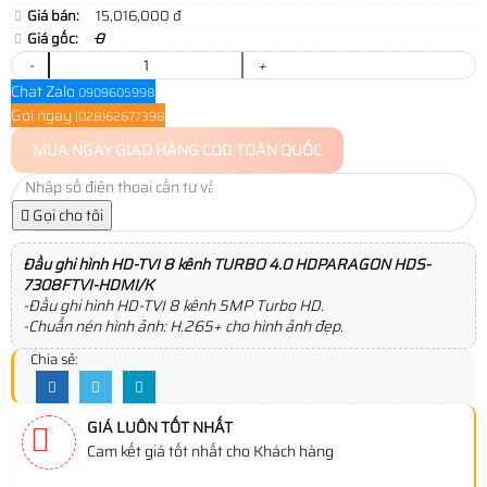
Giá bán:
15,016,000 đ
Giá gốc:
0
-
+
Chat Zalo
0909605998
Gọi ngay
(028)62677398
MUA NGAY
GIAO HÀNG COD TOÀN QUỐC
Gọi cho tôi
Đầu ghi hình HD-TVI 8 kênh TURBO 4.0 HDPARAGON HDS-
7308FTVI-HDMI/K
-Đầu ghi hình HD-TVI 8 kênh 5MP Turbo HD.
-Chuẩn nén hình ảnh: H.265+ cho hình ảnh đẹp.
Chia sẻ:
GIÁ LUÔN TỐT NHẤT
Cam kết giá tốt nhất cho Khách hàng