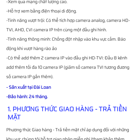
-Xem qua mạng chất lượng cao.
-Hỗ trợ xem bằng điện thoại di động.
-Tính năng vượt trội: Có thể tích hợp camera analog, camera HD-
TVI, AHD, CVI camera IP trên cùng một đầu ghi hình.
-Tính năng thông minh: Chống đột nhập vào khu vực cấm. Báo
động khi vượt hàng rào ảo
-Có thể add thêm 2 camera IP vào đầu ghi HD-TVI: Đầu 8 kênh
add thêm tối đa 10 camera IP (giảm số camera TVI tương đương
số camera IP gắn thêm).
- Sản xuất tại Đài Loan
-Bảo hành: 24 tháng.
1. PHƯƠNG THỨC GIAO HÀNG - TRẢ TIỀN
MẶT
Phương thức Giao hàng - Trả tiền mặt chỉ áp dụng đối với những
khu vực chúng tôi hỗ trợ giao nhận miễn phí (tham khảo thêm