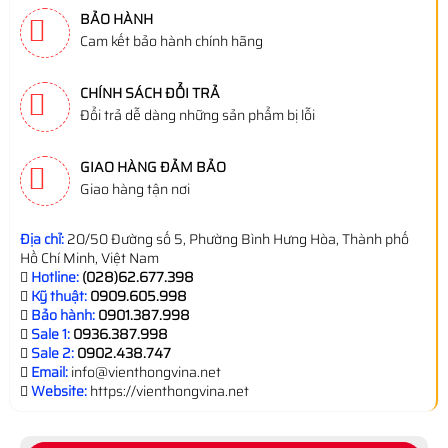
BẢO HÀNH
Cam kết bảo hành chính hãng
CHÍNH SÁCH ĐỔI TRẢ
Đổi trả dễ dàng những sản phẩm bị lỗi
GIAO HÀNG ĐẢM BẢO
Giao hàng tận nơi
Địa chỉ:
20/50 Đường số 5, Phường Bình Hưng Hòa, Thành phố
Hồ Chí Minh, Việt Nam
Hotline:
(028)62.677.398
Kỹ thuật:
0909.605.998
Bảo hành:
0901.387.998
Sale 1:
0936.387.998
Sale 2:
0902.438.747
Email:
info@vienthongvina.net
Website:
https://vienthongvina.net