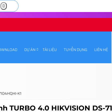
OWNLOAD
DỰ ÁN
TÀI LIỆU
TUYỂN DỤNG
LIÊN HỆ
-7104HQHI-K1
ênh TURBO 4.0 HIKVISION DS-