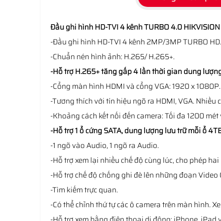
Đầu ghi hình HD-TVI 4 kênh TURBO 4.0 HIKVISIO
-Đầu ghi hình HD-TVI 4 kênh 2MP/3MP TURBO HD
-Chuẩn nén hình ảnh: H.265/ H.265+.
-Hỗ trợ H.265+ tăng gấp 4 lần thời gian dung lượng 
-Cổng màn hình HDMI và cổng VGA: 1920 x 1080P.
-Tương thích với tín hiệu ngõ ra HDMI, VGA. Nhiều 
-Khoảng cách kết nối đến camera: Tối đa 1200 mét 
-Hỗ trợ 1 ổ cứng SATA, dung lượng lưu trữ mỗi ổ 4TB
-1 ngõ vào Audio, 1 ngõ ra Audio.
-Hỗ trợ xem lại nhiều chế độ cùng lúc, cho phép ha
-Hỗ trợ chế độ chống ghi đè lên những đoạn Video 
-Tìm kiếm trực quan.
-Có thể chỉnh thứ tự các ô camera trên màn hình. 
-Hỗ trợ xem bằng điện thoại di động: iPhone, iPad 