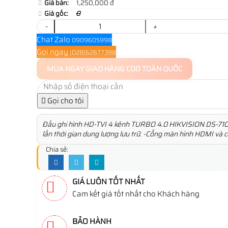
Giá bán:
1,250,000 đ
Giá gốc:
0
-
+
Chat Zalo
0909605998
Gọi ngay
(028)62677398
MUA NGAY
GIAO HÀNG COD TOÀN QUỐC
Gọi cho tôi
Đầu ghi hình HD-TVI 4 kênh TURBO 4.0 HIKVISION DS-710
lần thời gian dung lượng lưu trữ. -Cổng màn hình HDMI và
Chia sẻ:
GIÁ LUÔN TỐT NHẤT
Cam kết giá tốt nhất cho Khách hàng
BẢO HÀNH