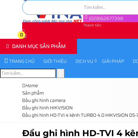
(028)62677398
Thành tiền
0
0
DANH MỤC SẢN PHẨM
TRANG CHỦ
GIỚI THIỆU
DỊCH VỤ
GIẢI PHÁP
D
Home
Sản phẩm
Đầu ghi hình camera
Đầu ghi hình HIKVISION
Đầu ghi hình HD-TVI 4 kênh TURBO 4.0 HIKVISION DS
Đầu ghi hình HD-TVI 4 k