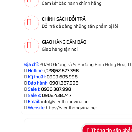
Cam kết bảo hành chính hãng
CHÍNH SÁCH ĐỔI TRẢ
Đổi trả dễ dàng những sản phẩm bị lỗi
GIAO HÀNG ĐẢM BẢO
Giao hàng tận nơi
Địa chỉ:
20/50 Đường số 5, Phường Bình Hưng Hòa, Th
Hotline:
(028)62.677.398
Kỹ thuật:
0909.605.998
Bảo hành:
0901.387.998
Sale 1:
0936.387.998
Sale 2:
0902.438.747
Email:
info@vienthongvina.net
Website:
https://vienthongvina.net
Thông tin sản ph