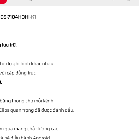
N DS-7104HQHI-K1
.
lưu trữ.
chế độ ghi hình khác nhau.
với cáp đồng trục.
.
i băng thông cho mỗi kênh.
Clips quan trọng đã được đánh dấu.
Xem qua mạng chất lượng cao.
và hệ điều hành Android.