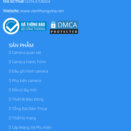
Mã số thuế:
0314370869
Website:
www.vienthongvina.net
SẢN PHẨM
Camera quan sát
Camera Hành Trình
Đầu ghi hình camera
Phụ kiện camera
Đổi cũ lấy mới
Thiết Bị Báo Động
Tổng Đài Điện Thoại
Thiết bị mạng
Cáp Mạng Và Phụ Kiện