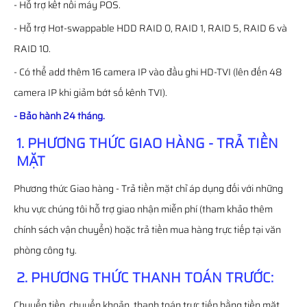
- Hỗ trợ kết nối máy POS.
- Hỗ trợ Hot-swappable HDD RAID 0, RAID 1, RAID 5, RAID 6 và
RAID 10.
- Có thể add thêm 16 camera IP vào đầu ghi HD-TVI (lên đến 48
camera IP khi giảm bớt số kênh TVI).
- Bảo hành 24 tháng.
1. PHƯƠNG THỨC GIAO HÀNG - TRẢ TIỀN
MẶT
Phương thức Giao hàng - Trả tiền mặt chỉ áp dụng đối với những
khu vực chúng tôi hỗ trợ giao nhận miễn phí (tham khảo thêm
chính sách vận chuyển) hoặc trả tiền mua hàng trực tiếp tại văn
phòng công ty.
2. PHƯƠNG THỨC THANH TOÁN TRƯỚC:
Chuyển tiền, chuyển khoản, thanh toán trực tiếp bằng tiền mặt