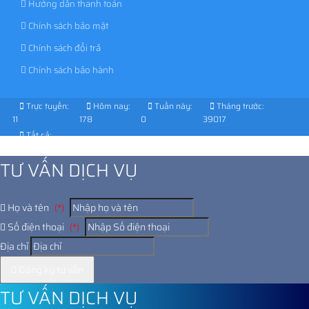
Hướng dẫn thanh toán
Chính sách bảo mật
Chính sách đổi trả
Chính sách bảo hành
Trực tuyến:
Hôm nay:
Tuần này:
Tháng trước:
11
178
0
39017
Tất cả:
1030057
TƯ VẤN DỊCH VỤ
Họ và tên
(*)
Số điện thoại
(*)
Địa chỉ
Đăng ký tư vấn
TƯ VẤN DỊCH VỤ