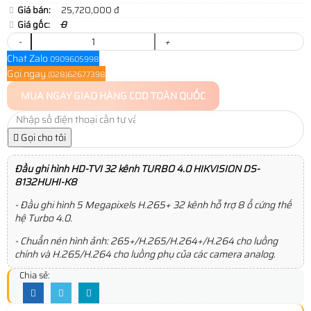
Giá bán:
25,720,000 đ
Giá gốc:
0
-
+
Chat Zalo
0909605998
Gọi ngay
(028)62677398
MUA NGAY
GIAO HÀNG COD TOÀN QUỐC
Gọi cho tôi
Đầu ghi hình HD-TVI 32 kênh TURBO 4.0 HIKVISION DS-
8132HUHI-K8
- Đầu ghi hình 5 Megapixels H.265+ 32 kênh hỗ trợ 8 ổ cứng thế
hệ Turbo 4.0.
- Chuẩn nén hình ảnh: 265+/H.265/H.264+/H.264 cho luồng
chính và H.265/H.264 cho luồng phụ của các camera analog.
Chia sẻ: