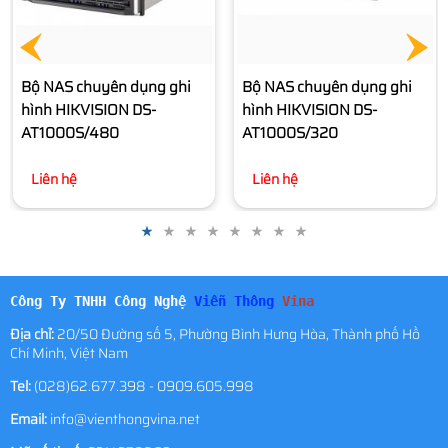
Bộ NAS chuyên dụng ghi
Bộ NAS chuyên dụng ghi
hình HIKVISION DS-
hình HIKVISION DS-
AT1000S/480
AT1000S/320
Liên hệ
Liên hệ
Công Ty TNHH Công Nghệ
Viễn Thông
Vina
Địa chỉ:
20/50 Đường số 5, Phường Bình Hưng Hòa, Thành phố Hồ
Chí Minh, Việt Nam
Tel:
(028)62.677.398 - 0909.605.998
Email:
info@vienthongvina.net