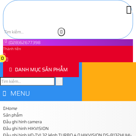
(028)62677398
Thành tiền
0
0
DANH MỤC SẢN PHẨM
MENU
Home
Sản phẩm
Đầu ghi hình camera
Đầu ghi hình HIKVISION
Đầu ghi hình HD-TVI 32 kênh TURBO 4.0 HIKVISION DS-8132HUHI-