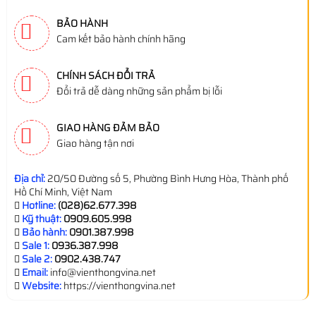
BẢO HÀNH
Cam kết bảo hành chính hãng
CHÍNH SÁCH ĐỔI TRẢ
Đổi trả dễ dàng những sản phẩm bị lỗi
GIAO HÀNG ĐẢM BẢO
Giao hàng tận nơi
Địa chỉ:
20/50 Đường số 5, Phường Bình Hưng Hòa, Thành phố
Hồ Chí Minh, Việt Nam
Hotline:
(028)62.677.398
Kỹ thuật:
0909.605.998
Bảo hành:
0901.387.998
Sale 1:
0936.387.998
Sale 2:
0902.438.747
Email:
info@vienthongvina.net
Website:
https://vienthongvina.net