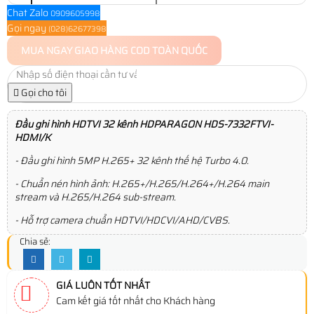
Chat Zalo
0909605998
Gọi ngay
(028)62677398
MUA NGAY
GIAO HÀNG COD TOÀN QUỐC
Gọi cho tôi
Đầu ghi hình HDTVI 32 kênh HDPARAGON HDS-7332FTVI-
HDMI/K
- Đầu ghi hình 5MP H.265+ 32 kênh thế hệ Turbo 4.0.
- Chuẩn nén hình ảnh: H.265+/H.265/H.264+/H.264 main
stream và H.265/H.264 sub-stream.
- Hỗ trợ camera chuẩn HDTVI/HDCVI/AHD/CVBS.
Chia sẻ:
GIÁ LUÔN TỐT NHẤT
Cam kết giá tốt nhất cho Khách hàng