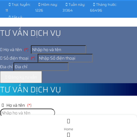
Trực tuyến:
Hôm nay:
Tuần này:
Tháng trước:
11
1226
31364
66496
Tất cả:
1028377
TƯ VẤN DỊCH VỤ
Họ và tên
(*)
Số điện thoại
(*)
Địa chỉ
Đăng ký tư vấn
TƯ VẤN DỊCH VỤ
Họ và tên
(*)
Số điện thoại
(*)
Home
Địa chỉ