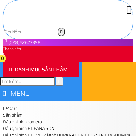
(028)62677398
Thành tiền
0
0
DANH MỤC SẢN PHẨM
MENU
Home
Sản phẩm
Đầu ghi hình camera
Đầu ghi hình HDPARAGON
Đầu ghi hình HDTVI 32 kênh HDPARAGON HDS-7332FTVI-HDMI/K