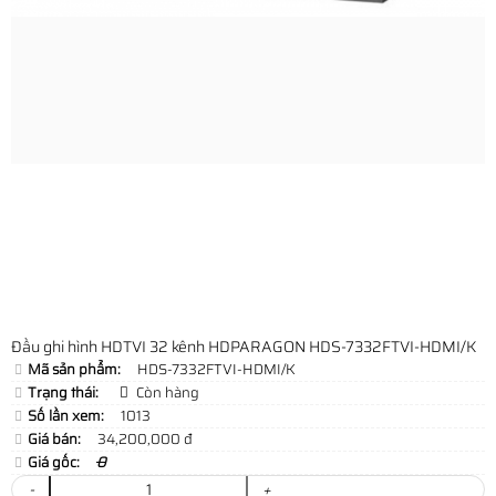
Đầu ghi hình HDTVI 32 kênh HDPARAGON HDS-7332FTVI-HDMI/K
Mã sản phẩm:
HDS-7332FTVI-HDMI/K
Trạng thái:
Còn hàng
Số lần xem:
1013
Giá bán:
34,200,000 đ
Giá gốc:
0
-
+