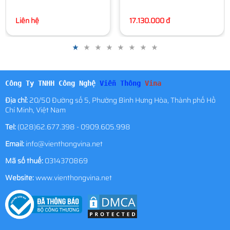
Liên hệ
17.130.000 đ
Công Ty TNHH Công Nghệ
Viễn Thông
Vina
Địa chỉ:
20/50 Đường số 5, Phường Bình Hưng Hòa, Thành phố Hồ
Chí Minh, Việt Nam
Tel:
(028)62.677.398 - 0909.605.998
Email:
info@vienthongvina.net
Mã số thuế:
0314370869
Website:
www.vienthongvina.net