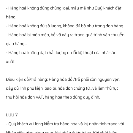
- Hàng hoá không đúng chủng loại, mẫu mã như Quý khách đặt
hàng.
- Hàng hoá không đủ số lượng, không đủ bộ như trong đơn hàng.
- Hàng hoá bị móp méo, bể vỡ xảy ra trong quá trình vận chuyển
giao hàng…
- Hàng hoá không đạt chất lượng do lỗi kỹ thuật của nhà sản
xuất.
Điều kiện đổi/trả hàng: Hàng hóa đổi/trả phải còn nguyên vẹn,
đầy đủ linh phụ kiện, bao bì, hóa đơn chứng từ…và làm thủ tục
thu hồi hóa đơn VAT, hàng hóa theo đúng quy định.
LƯU Ý:
- Quý khách vui lòng kiểm tra hàng hóa và ký nhận tình trạng với
Nhân viên giao hàng ngay khi nhận được hàng. Khi phát hiện