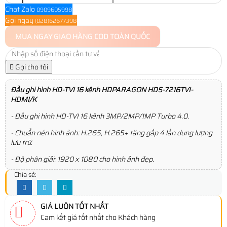
Chat Zalo
0909605998
Gọi ngay
(028)62677398
MUA NGAY
GIAO HÀNG COD TOÀN QUỐC
Gọi cho tôi
Đầu ghi hình HD-TVI 16 kênh HDPARAGON HDS-7216TVI-
HDMI/K
- Đầu ghi hình HD-TVI 16 kênh 3MP/2MP/1MP Turbo 4.0.
- Chuẩn nén hình ảnh: H.265, H.265+ tăng gấp 4 lần dung lượng
lưu trữ.
- Độ phân giải: 1920 x 1080 cho hình ảnh đẹp.
Chia sẻ:
GIÁ LUÔN TỐT NHẤT
Cam kết giá tốt nhất cho Khách hàng