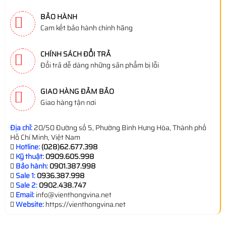
BẢO HÀNH
Cam kết bảo hành chính hãng
CHÍNH SÁCH ĐỔI TRẢ
Đổi trả dễ dàng những sản phẩm bị lỗi
GIAO HÀNG ĐẢM BẢO
Giao hàng tận nơi
Địa chỉ:
20/50 Đường số 5, Phường Bình Hưng Hòa, Thành phố
Hồ Chí Minh, Việt Nam
Hotline:
(028)62.677.398
Kỹ thuật:
0909.605.998
Bảo hành:
0901.387.998
Sale 1:
0936.387.998
Sale 2:
0902.438.747
Email:
info@vienthongvina.net
Website:
https://vienthongvina.net