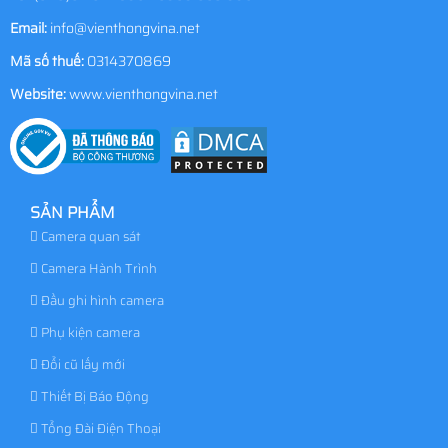
Email:
info@vienthongvina.net
Mã số thuế:
0314370869
Website:
www.vienthongvina.net
SẢN PHẨM
Camera quan sát
Camera Hành Trình
Đầu ghi hình camera
Phụ kiện camera
Đổi cũ lấy mới
Thiết Bị Báo Động
Tổng Đài Điện Thoại