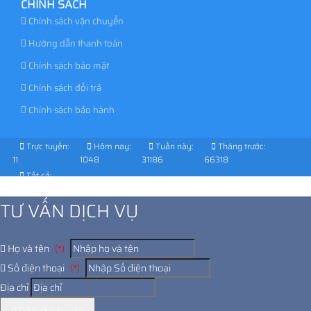
CHÍNH SÁCH
Chính sách vận chuyển
Hướng dẫn thanh toán
Chính sách bảo mật
Chính sách đổi trả
Chính sách bảo hành
Trực tuyến:
Hôm nay:
Tuần này:
Tháng trước:
11
1048
31186
66318
Tất cả:
1028199
TƯ VẤN DỊCH VỤ
Họ và tên
(*)
Số điện thoại
(*)
Địa chỉ
Đăng ký tư vấn