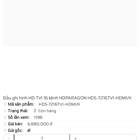
Đầu ghi hình HD-TVI 16 kênh HDPARAGON HDS-7216TVI-HDMI/K
Mã sản phẩm:
HDS-7216TVI-HDMI/K
Trạng thái:
Còn hàng
Số lần xem:
1198
Giá bán:
6,880,000 đ
Giá gốc:
0
-
+