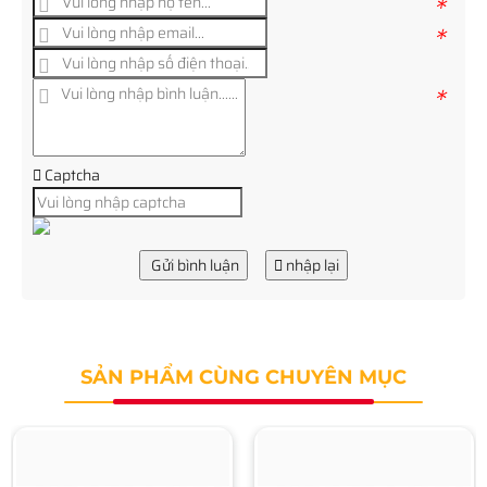
*
*
*
Captcha
Gửi bình luận
nhập lại
SẢN PHẨM CÙNG CHUYÊN MỤC
Đầu ghi
hình HDPARAGON HDS-