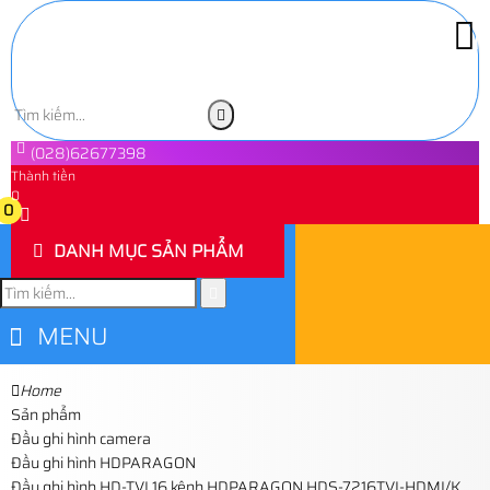
(028)62677398
Thành tiền
0
0
DANH MỤC SẢN PHẨM
MENU
Home
Sản phẩm
Đầu ghi hình camera
Đầu ghi hình HDPARAGON
Đầu ghi hình HD-TVI 16 kênh HDPARAGON HDS-7216TVI-HDMI/K