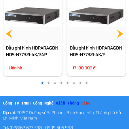
N7732I-4K
12.840.000 đ
Đầu ghi hình HDPARAGON
HDS-N7732I-4K/P
17.130.000 đ
Công Ty TNHH Công Nghệ
Viễn Thông
Vina
Địa chỉ:
20/50 Đường số 5, Phường Bình Hưng Hòa, Thành phố Hồ
Chí Minh, Việt Nam
Tel:
(028)62.677.398 - 0909.605.998