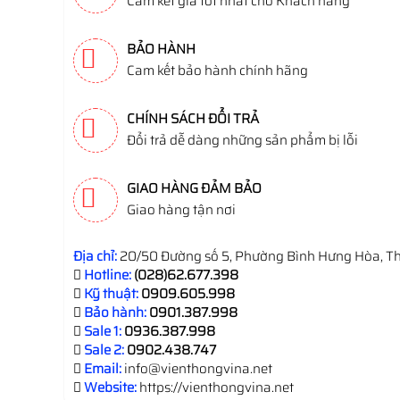
Cam kết giá tốt nhất cho Khách hàng
BẢO HÀNH
Cam kết bảo hành chính hãng
CHÍNH SÁCH ĐỔI TRẢ
Đổi trả dễ dàng những sản phẩm bị lỗi
GIAO HÀNG ĐẢM BẢO
Giao hàng tận nơi
Địa chỉ:
20/50 Đường số 5, Phường Bình Hưng Hòa, Th
Hotline:
(028)62.677.398
Kỹ thuật:
0909.605.998
Bảo hành:
0901.387.998
Sale 1:
0936.387.998
Sale 2:
0902.438.747
Email:
info@vienthongvina.net
Website:
https://vienthongvina.net