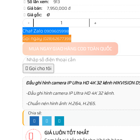
Số lần xem:
913
Giá bán:
7,950,000 đ
Giá gốc:
0
-
+
Chat Zalo
0909605998
Gọi ngay
(028)62677398
MUA NGAY
GIAO HÀNG COD TOÀN QUỐC
Gọi cho tôi
Đầu ghi hình camera IP Ultra HD 4K 32 kênh HIKVISION 
-Đầu ghi hình camera IP Ultra HD 4K 32 kênh.
-Chuẩn nén hình ảnh: H.264, H.265.
Chia sẻ:
GIÁ LUÔN TỐT NHẤT