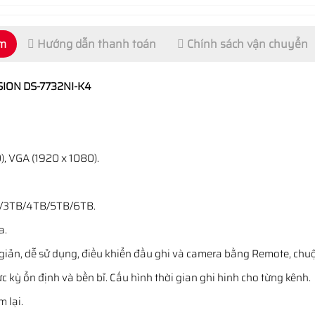
ẩm
Hướng dẫn thanh toán
Chính sách vận chuyển
VISION DS-7732NI-K4
), VGA (1920 x 1080).
B/3TB/4TB/5TB/6TB.
a.
n giản, dễ sử dụng, điều khiển đầu ghi và camera bằng Remote, chu
c kỳ ổn định và bền bỉ. Cấu hình thời gian ghi hinh cho từng kênh.
m lại.