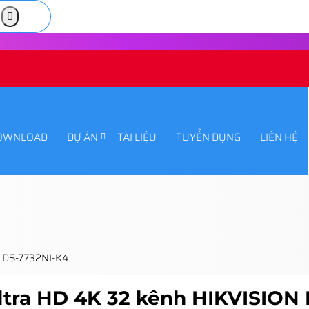
OWNLOAD
DỰ ÁN
TÀI LIỆU
TUYỂN DỤNG
LIÊN HỆ
N DS-7732NI-K4
Ultra HD 4K 32 kênh HIKVISION