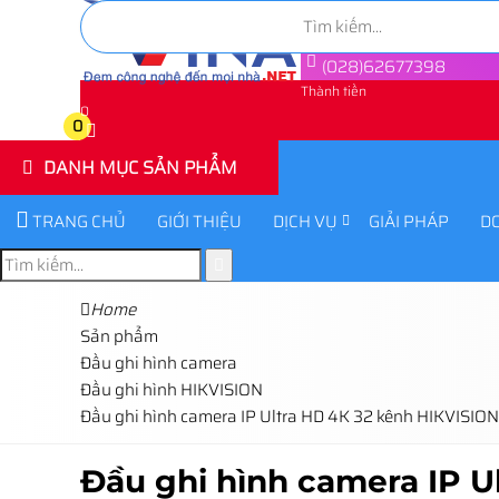
(028)62677398
Thành tiền
0
0
DANH MỤC SẢN PHẨM
TRANG CHỦ
GIỚI THIỆU
DỊCH VỤ
GIẢI PHÁP
D
Home
Sản phẩm
Đầu ghi hình camera
Đầu ghi hình HIKVISION
Đầu ghi hình camera IP Ultra HD 4K 32 kênh HIKVISIO
Đầu ghi hình camera IP 