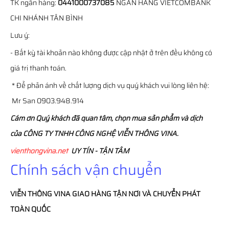
TK ngân hàng:
0441000737085
NGÂN HÀNG VIETCOMBANK
CHI NHÁNH TÂN BÌNH
Lưu ý:
- Bất kỳ tài khoản nào không được cập nhật ở trên đều không có
giá trị thanh toán.
* Để phản ánh về chất lượng dịch vụ quý khách vui lòng liên hệ:
Mr San 0903.948.914
Cám ơn Quý khách đã quan tâm, chọn mua sản phẩm và dịch
của CÔNG TY TNHH CÔNG NGHỆ VIỄN THÔNG VINA.
vienthongvina.net
UY TÍN - TẬN TÂM
Chính sách vận chuyển
VIỄN THÔNG
VINA
GIAO HÀNG TẬN NƠI VÀ CHUYỂN PHÁT
TOÀN QUỐC