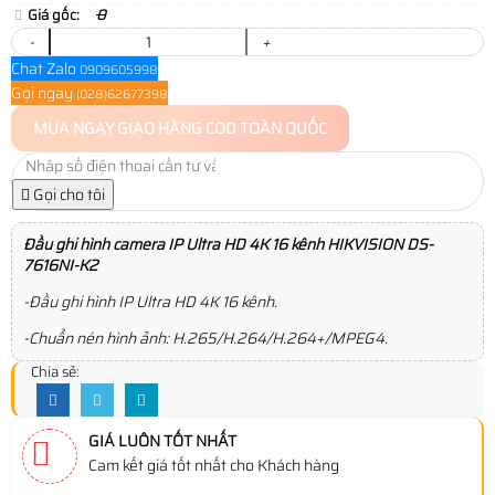
Giá gốc:
0
-
+
Chat Zalo
0909605998
Gọi ngay
(028)62677398
MUA NGAY
GIAO HÀNG COD TOÀN QUỐC
Gọi cho tôi
Đầu ghi hình camera IP Ultra HD 4K 16 kênh HIKVISION DS-
7616NI-K2
-Đầu ghi hình IP Ultra HD 4K 16 kênh.
-Chuẩn nén hình ảnh: H.265/H.264/H.264+/MPEG4.
Chia sẻ:
GIÁ LUÔN TỐT NHẤT
Cam kết giá tốt nhất cho Khách hàng