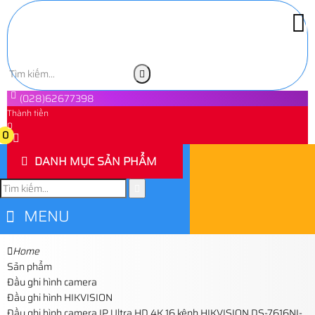
(028)62677398
Thành tiền
0
0
DANH MỤC SẢN PHẨM
MENU
Home
Sản phẩm
Đầu ghi hình camera
Đầu ghi hình HIKVISION
Đầu ghi hình camera IP Ultra HD 4K 16 kênh HIKVISION DS-7616NI-