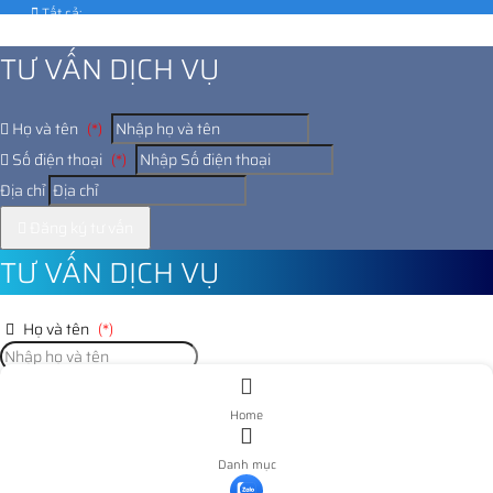
Tất cả:
1022619
TƯ VẤN DỊCH VỤ
Họ và tên
(*)
Số điện thoại
(*)
Địa chỉ
Đăng ký tư vấn
TƯ VẤN DỊCH VỤ
Họ và tên
(*)
Số điện thoại
(*)
Home
Địa chỉ
Danh mục