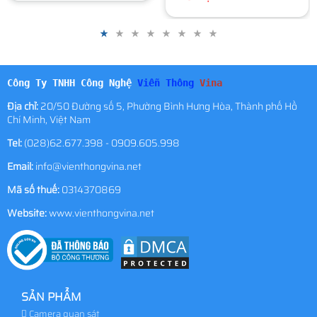
Công Ty TNHH Công Nghệ
Viễn Thông
Vina
Địa chỉ:
20/50 Đường số 5, Phường Bình Hưng Hòa, Thành phố Hồ
Chí Minh, Việt Nam
Tel:
(028)62.677.398 - 0909.605.998
Email:
info@vienthongvina.net
Mã số thuế:
0314370869
Website:
www.vienthongvina.net
SẢN PHẨM
Camera quan sát