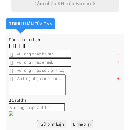
Cảm nhận KH trên Facebook
BÌNH LUẬN CỦA BẠN
Đánh giá của bạn:
*
*
*
Captcha
Gửi bình luận
nhập lại