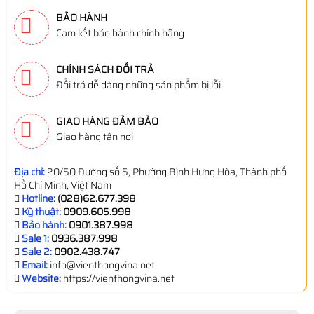
BẢO HÀNH
Cam kết bảo hành chính hãng
CHÍNH SÁCH ĐỔI TRẢ
Đổi trả dễ dàng những sản phẩm bị lỗi
GIAO HÀNG ĐẢM BẢO
Giao hàng tận nơi
Địa chỉ:
20/50 Đường số 5, Phường Bình Hưng Hòa, Thành phố
Hồ Chí Minh, Việt Nam
Hotline:
(028)62.677.398
Kỹ thuật:
0909.605.998
Bảo hành:
0901.387.998
Sale 1:
0936.387.998
Sale 2:
0902.438.747
Email:
info@vienthongvina.net
Website:
https://vienthongvina.net