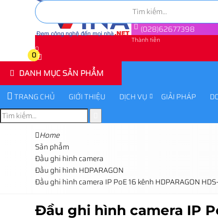
(028)62677398
Thành tiền
0
0
DANH MỤC SẢN PHẨM
TRANG CHỦ
GIỚI THIỆU
DỊCH VỤ
GIẢI PHÁP
D
Home
Sản phẩm
Đầu ghi hình camera
Đầu ghi hình HDPARAGON
Đầu ghi hình camera IP PoE 16 kênh HDPARAGON HDS
Đầu ghi hình camera IP