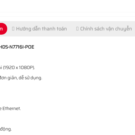
ẩm
Hướng dẫn thanh toán
Chính sách vận chuyển
HDS-N7716I-POE
i (1920 x 1080P).
đơn giản, dễ sử dụng.
 Ethernet.
 động.