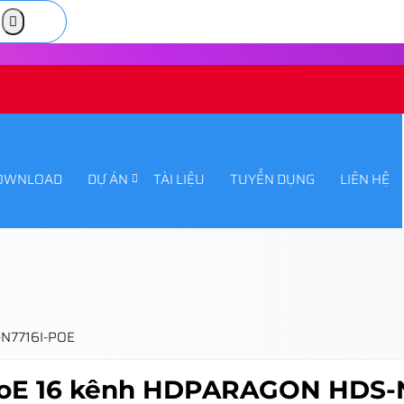
OWNLOAD
DỰ ÁN
TÀI LIỆU
TUYỂN DỤNG
LIÊN HỆ
-N7716I-POE
 PoE 16 kênh HDPARAGON HDS-