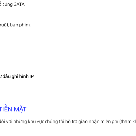
 ổ cứng SATA.
huột, bàn phím.
ừ đầu ghi hình IP
.
TIỀN MẶT
đối với những khu vực chúng tôi hỗ trợ giao nhận miễn phí (tham k