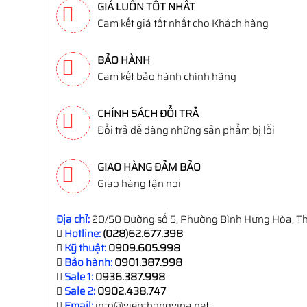
GIÁ LUÔN TỐT NHẤT
Cam kết giá tốt nhất cho Khách hàng
BẢO HÀNH
Cam kết bảo hành chính hãng
CHÍNH SÁCH ĐỔI TRẢ
Đổi trả dễ dàng những sản phẩm bị lỗi
GIAO HÀNG ĐẢM BẢO
Giao hàng tận nơi
Địa chỉ:
20/50 Đường số 5, Phường Bình Hưng Hòa, Th
Hotline:
(028)62.677.398
Kỹ thuật:
0909.605.998
Bảo hành:
0901.387.998
Sale 1:
0936.387.998
Sale 2:
0902.438.747
Email:
info@vienthongvina.net