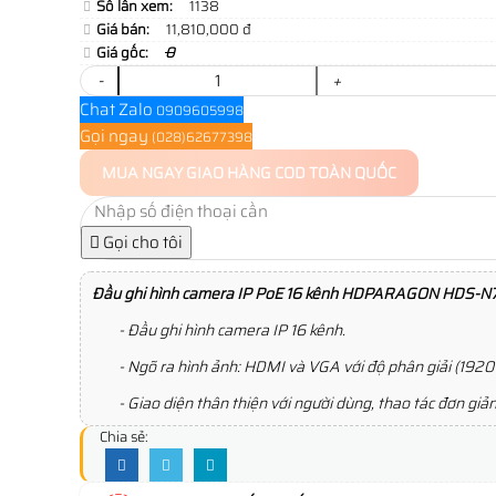
Số lần xem:
1138
Giá bán:
11,810,000 đ
Giá gốc:
0
-
+
Chat Zalo
0909605998
Gọi ngay
(028)62677398
MUA NGAY
GIAO HÀNG COD TOÀN QUỐC
Gọi cho tôi
Đầu ghi hình camera IP PoE 16 kênh HDPARAGON
HDS-N7
- Đầu ghi hình camera IP 16 kênh.
- Ngõ ra hình ảnh: HDMI và VGA với độ phân giải (1920
- Giao diện thân thiện với người dùng, thao tác đơn giản
Chia sẻ: