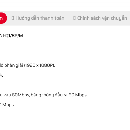
ẩm
Hướng dẫn thanh toán
Chính sách vận chuyển
8NI-Q1/8P/M
độ phân giải (1920 x 1080P).
4.
ầu vào 60Mbps, băng thông đầu ra 60 Mbps.
00 Mbps.