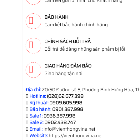
Cam kết giá tốt nhất cho Khách hàng
BẢO HÀNH
Cam kết bảo hành chính hãng
CHÍNH SÁCH ĐỔI TRẢ
Đổi trả dễ dàng những sản phẩm bị lỗi
GIAO HÀNG ĐẢM BẢO
Giao hàng tận nơi
Địa chỉ:
20/50 Đường số 5, Phường Bình Hưng Hòa, Th
Hotline:
(028)62.677.398
Kỹ thuật:
0909.605.998
Bảo hành:
0901.387.998
Sale 1:
0936.387.998
Sale 2:
0902.438.747
Email:
info@vienthongvina.net
Website:
https://vienthongvina.net