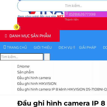
(028)62677398
Thành tiền
0
0
DANH MỤC SẢN PHẨM
TRANG CHỦ
GIỚI THIỆU
DỊCH VỤ
GIẢI PHÁP
D
Home
Sản phẩm
Đầu ghi hình camera
Đầu ghi hình HIKVISION
Đầu ghi hình camera IP 8 kênh HIKVISION DS-7108NI-
Đầu ghi hình camera IP 