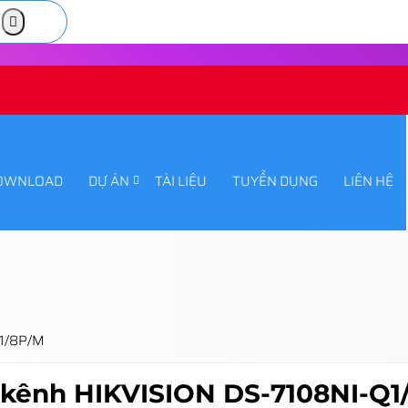
OWNLOAD
DỰ ÁN
TÀI LIỆU
TUYỂN DỤNG
LIÊN HỆ
Q1/8P/M
8 kênh HIKVISION DS-7108NI-Q1