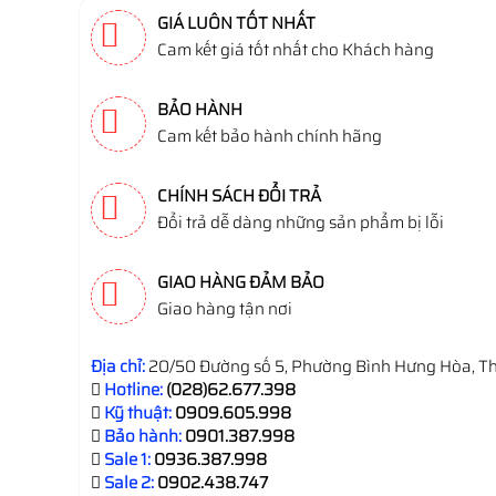
GIÁ LUÔN TỐT NHẤT
Cam kết giá tốt nhất cho Khách hàng
BẢO HÀNH
Cam kết bảo hành chính hãng
CHÍNH SÁCH ĐỔI TRẢ
Đổi trả dễ dàng những sản phẩm bị lỗi
GIAO HÀNG ĐẢM BẢO
Giao hàng tận nơi
Địa chỉ:
20/50 Đường số 5, Phường Bình Hưng Hòa, Th
Hotline:
(028)62.677.398
Kỹ thuật:
0909.605.998
Bảo hành:
0901.387.998
Sale 1:
0936.387.998
Sale 2:
0902.438.747