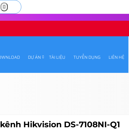
OWNLOAD
DỰ ÁN
TÀI LIỆU
TUYỂN DỤNG
LIÊN HỆ
 kênh Hikvision DS-7108NI-Q1