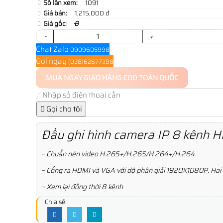
Số lần xem:
1091
Giá bán:
1,215,000 đ
Giá gốc:
0
-
+
Chat Zalo
0909605998
Gọi ngay
(028)62677398
MUA NGAY
GIAO HÀNG COD TOÀN QUỐC
Gọi cho tôi
Đầu ghi hình camera IP 8 kênh H
– Chuẩn nén video H.265+/H.265/H.264+/H.264
– Cổng ra HDMI và VGA với độ phân giải 1920X1080P. Hai l
– Xem lại đồng thời 8 kênh
Chia sẻ: