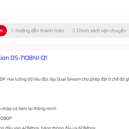
ẩm
Hướng dẫn thanh toán
Chính sách vận chuyển
sion DS-7108NI-Q1
. Hai luồng dữ liệu độc lập Dual Stream cho phép đặt ở chế độ gh
xâm nhập và Xem lại thông minh
@ 1080P
hông đầu vào 40Mbps, băng thông đầu ra 60Mbps