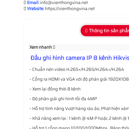
Email:
info@vienthongvina.net
Website:
https://vienthongvina.net
Thông tin sản ph
Xem nhanh
Đầu ghi hình camera IP 8 kênh Hikvi
– Chuẩn nén video H.265+/H.265/H.264+/H.264
– Cổng ra HDMI và VGA với độ phân giải 1920X1080P
– Xem lại đồng thời 8 kênh
– Độ phân giải ghi hình tối đa 4MP
– Hỗ trợ tính năng Vượt hàng rào ảo, Phát hiện 
– Khả năng xem lại : 1 kênh @ 4M P hoặc 2 kênh 
– Hỗ trợ 1 cổng mạng 10/100/1000Mbps , Băng t