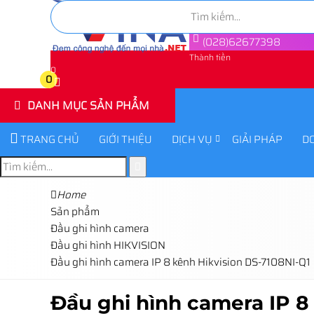
(028)62677398
Thành tiền
0
0
DANH MỤC SẢN PHẨM
TRANG CHỦ
GIỚI THIỆU
DỊCH VỤ
GIẢI PHÁP
D
Home
Sản phẩm
Đầu ghi hình camera
Đầu ghi hình HIKVISION
Đầu ghi hình camera IP 8 kênh Hikvision DS-7108NI-Q1
Đầu ghi hình camera IP 8