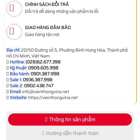
CHÍNH SÁCH ĐỔI TRẢ
Đổi trả dễ dàng những sản phẩm bị lỗi
GIAO HÀNG ĐẢM BẢO
Giao hàng tận nơi
Địa chỉ:
20/50 Đường số 5, Phường Bình Hưng Hòa, Thành phố
Hồ Chí Minh, Việt Nam
Hotline:
(028)62.677.398
Kỹ thuật:
0909.605.998
Bảo hành:
0901.387.998
Sale 1:
0936.387.998
Sale 2:
0902.438.747
Email:
info@vienthongvina.net
Website:
https://vienthongvina.net
Thông tin sản phẩm
Hướng dẫn thanh toán