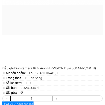
Đầu ghi hình camera IP 4 kênh HIKVISION DS-7604NI-K1/4P (B)
Mã sản phẩm:
DS-7604NI-K1/4P (B)
Trạng thái:
Còn hàng
Số lần xem:
1202
Giá bán:
2,320,000 đ
Giá gốc:
0
-
+
Chat Zalo
0909605998