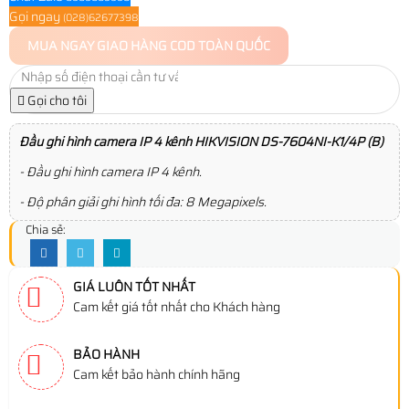
Gọi ngay
(028)62677398
MUA NGAY
GIAO HÀNG COD TOÀN QUỐC
Gọi cho tôi
Đầu ghi hình camera IP 4 kênh HIKVISION DS-7604NI-K1/4P (B)
- Đầu ghi hình camera IP 4 kênh.
- Độ phân giải ghi hình tối đa: 8 Megapixels.
Chia sẻ:
GIÁ LUÔN TỐT NHẤT
Cam kết giá tốt nhất cho Khách hàng
BẢO HÀNH
Cam kết bảo hành chính hãng