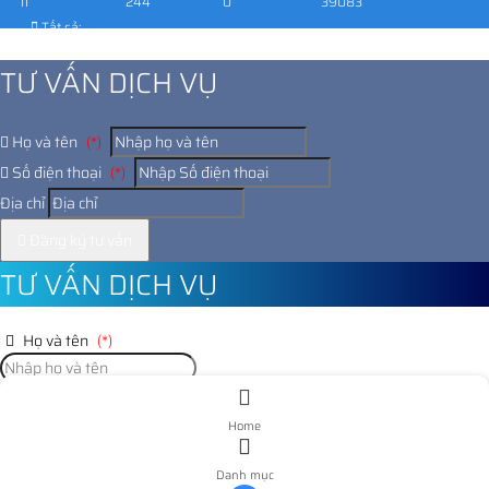
11
244
0
39083
Tất cả:
1030123
TƯ VẤN DỊCH VỤ
Họ và tên
(*)
Số điện thoại
(*)
Địa chỉ
Đăng ký tư vấn
TƯ VẤN DỊCH VỤ
Họ và tên
(*)
Số điện thoại
(*)
Home
Địa chỉ
Danh mục