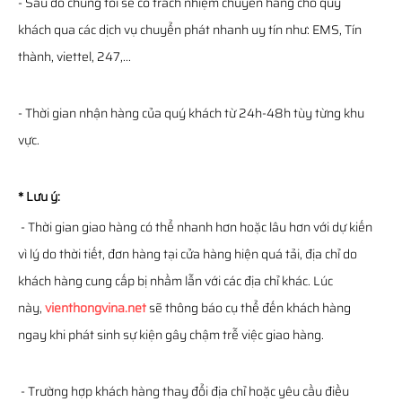
- Sau đó chúng tôi sẽ có trách nhiệm chuyển hàng cho quý
khách qua các dịch vụ chuyển phát nhanh uy tín như: EMS, Tín
thành, viettel, 247,...
- Thời gian nhận hàng của quý khách từ 24h-48h tùy từng khu
vực.
* Lưu ý:
- Thời gian giao hàng có thể nhanh hơn hoặc lâu hơn với dự kiến
vì lý do thời tiết, đơn hàng tại cửa hàng hiện quá tải, địa chỉ do
khách hàng cung cấp bị nhầm lẫn với các địa chỉ khác. Lúc
này,
vienthongvina.net
sẽ thông báo cụ thể đến khách hàng
ngay khi phát sinh sự kiện gây chậm trễ việc giao hàng.
- Trường hợp khách hàng thay đổi địa chỉ hoặc yêu cầu điều