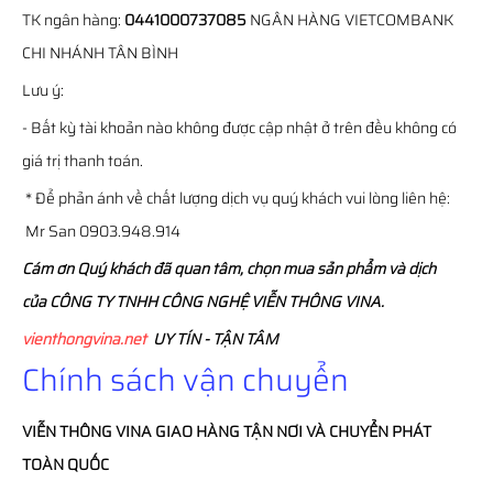
TK ngân hàng:
0441000737085
NGÂN HÀNG VIETCOMBANK
CHI NHÁNH TÂN BÌNH
Lưu ý:
- Bất kỳ tài khoản nào không được cập nhật ở trên đều không có
giá trị thanh toán.
* Để phản ánh về chất lượng dịch vụ quý khách vui lòng liên hệ:
Mr San 0903.948.914
Cám ơn Quý khách đã quan tâm, chọn mua sản phẩm và dịch
của CÔNG TY TNHH CÔNG NGHỆ VIỄN THÔNG VINA.
vienthongvina.net
UY TÍN - TẬN TÂM
Chính sách vận chuyển
VIỄN THÔNG
VINA
GIAO HÀNG TẬN NƠI VÀ CHUYỂN PHÁT
TOÀN QUỐC