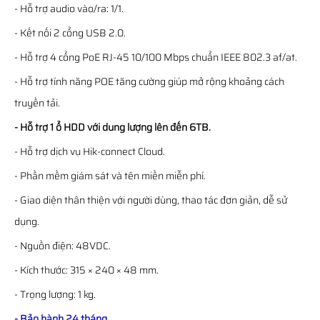
- Hỗ trợ audio vào/ra: 1/1.
- Kết nối 2 cổng USB 2.0.
- Hỗ trợ 4 cổng PoE RJ-45 10/100 Mbps chuẩn IEEE 802.3 af/at.
- Hỗ trợ tính năng POE tăng cường giúp mở rộng khoảng cách
truyền tải.
- Hỗ trợ 1 ổ HDD với dung lượng lên đến 6TB.
- Hỗ trợ dịch vụ Hik-connect Cloud.
- Phần mềm giám sát và tên miền miễn phí.
- Giao diện thân thiện với người dùng, thao tác đơn giản, dễ sử
dụng.
- Nguồn điện: 48VDC.
- Kích thước: 315 × 240 × 48 mm.
- Trọng lượng: 1 kg.
- Bảo hành 24 tháng.