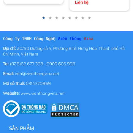
Liên hệ
Liên hệ
Công Ty TNHH Công Nghệ
Viễn Thông
Vina
Địa chỉ:
20/50 Đường số 5, Phường Bình Hưng Hòa, Thành phố Hồ
Chí Minh, Việt Nam
Tel:
(028)62.677.398 - 0909.605.998
Email:
info@vienthongvina.net
Mã số thuế:
0314370869
Website:
www.vienthongvina.net
SẢN PHẨM