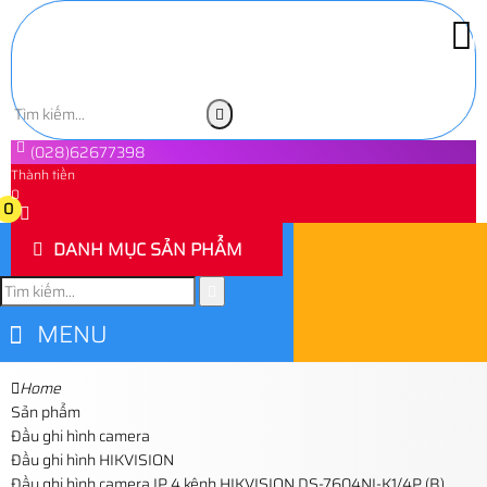
(028)62677398
Thành tiền
0
0
DANH MỤC SẢN PHẨM
MENU
Home
Sản phẩm
Đầu ghi hình camera
Đầu ghi hình HIKVISION
Đầu ghi hình camera IP 4 kênh HIKVISION DS-7604NI-K1/4P (B)