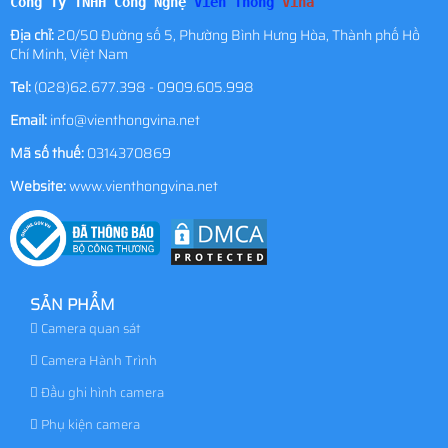
Công Ty TNHH Công Nghệ
Viễn Thông
Vina
Địa chỉ:
20/50 Đường số 5, Phường Bình Hưng Hòa, Thành phố Hồ
Chí Minh, Việt Nam
Tel:
(028)62.677.398 - 0909.605.998
Email:
info@vienthongvina.net
Mã số thuế:
0314370869
Website:
www.vienthongvina.net
SẢN PHẨM
Camera quan sát
Camera Hành Trình
Đầu ghi hình camera
Phụ kiện camera