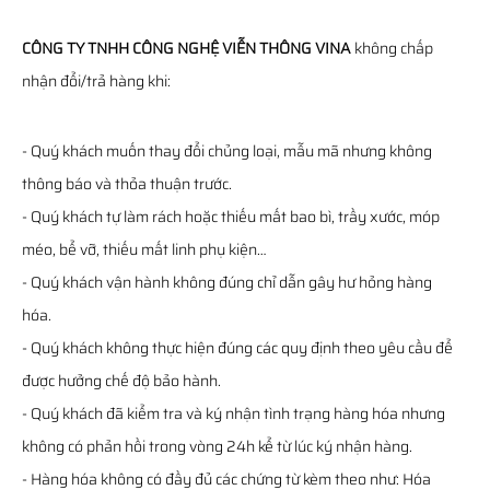
CÔNG TY TNHH CÔNG NGHỆ VIỄN THÔNG VINA
không chấp
nhận đổi/trả hàng khi:
- Quý khách muốn thay đổi chủng loại, mẫu mã nhưng không
thông báo và thỏa thuận trước.
- Quý khách tự làm rách hoặc thiếu mất bao bì, trầy xước, móp
méo, bể vỡ, thiếu mất linh phụ kiện…
- Quý khách vận hành không đúng chỉ dẫn gây hư hỏng hàng
hóa.
- Quý khách không thực hiện đúng các quy định theo yêu cầu để
được hưởng chế độ bảo hành.
- Quý khách đã kiểm tra và ký nhận tình trạng hàng hóa nhưng
không có phản hồi trong vòng 24h kể từ lúc ký nhận hàng.
- Hàng hóa không có đầy đủ các chứng từ kèm theo như: Hóa