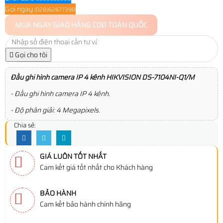
Gọi ngay
(028)62677398
MUA NGAY
GIAO HÀNG COD TOÀN QUỐC
Gọi cho tôi
Đầu ghi hình camera IP 4 kênh HIKVISION DS-7104NI-Q1/M
- Đầu ghi hình camera IP 4 kênh.
- Độ phân giải: 4 Megapixels.
Chia sẻ:
GIÁ LUÔN TỐT NHẤT
Cam kết giá tốt nhất cho Khách hàng
BẢO HÀNH
Cam kết bảo hành chính hãng