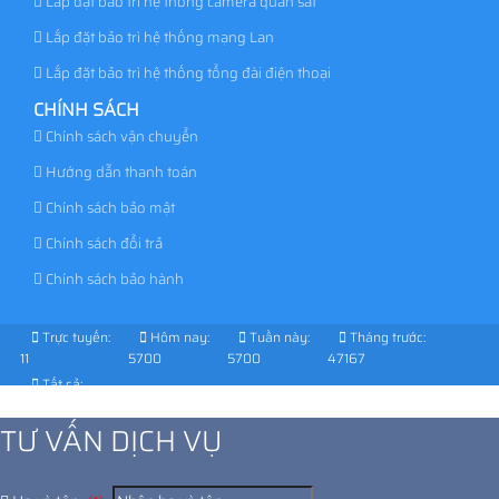
Lắp đặt bảo trì hệ thống camera quan sát
Lắp đặt bảo trì hệ thống mạng Lan
Lắp đặt bảo trì hệ thống tổng đài điện thoại
CHÍNH SÁCH
Chính sách vận chuyển
Hướng dẫn thanh toán
Chính sách bảo mật
Chính sách đổi trả
Chính sách bảo hành
Trực tuyến:
Hôm nay:
Tuần này:
Tháng trước:
11
5700
5700
47167
Tất cả:
1038207
TƯ VẤN DỊCH VỤ