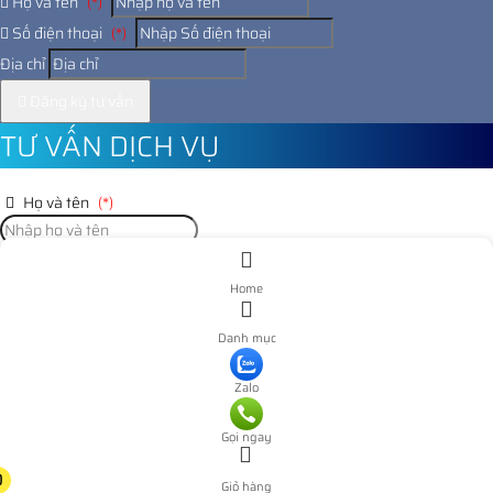
Họ và tên
(*)
Số điện thoại
(*)
Địa chỉ
Đăng ký tư vấn
TƯ VẤN DỊCH VỤ
Họ và tên
(*)
Số điện thoại
(*)
Home
Địa chỉ
Danh mục
Đăng ký tư vấn
Zalo
Nooijd ung o day
Gọi ngay
0
Giỏ hàng