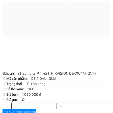
Đầu ghi hình camera IP 4 kênh HIKVISION DS-7104NI-Q1/M
Mã sản phẩm:
DS-7104NI-Q1/M
Trạng thái:
Còn hàng
Số lần xem:
1160
Giá bán:
1,050,000 đ
Giá gốc:
0
-
+
Chat Zalo
0909605998