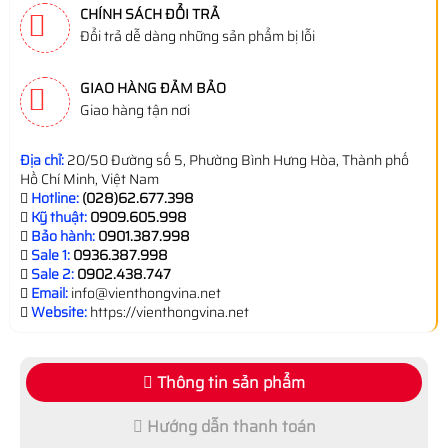
CHÍNH SÁCH ĐỔI TRẢ
Đổi trả dễ dàng những sản phẩm bị lỗi
GIAO HÀNG ĐẢM BẢO
Giao hàng tận nơi
Địa chỉ:
20/50 Đường số 5, Phường Bình Hưng Hòa, Thành phố
Hồ Chí Minh, Việt Nam
Hotline:
(028)62.677.398
Kỹ thuật:
0909.605.998
Bảo hành:
0901.387.998
Sale 1:
0936.387.998
Sale 2:
0902.438.747
Email:
info@vienthongvina.net
Website:
https://vienthongvina.net
Thông tin sản phẩm
Hướng dẫn thanh toán