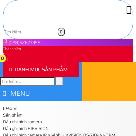
(028)62677398
Thành tiền
0
0
DANH MỤC SẢN PHẨM
MENU
Home
Sản phẩm
Đầu ghi hình camera
Đầu ghi hình HIKVISION
Đầu ghi hình camera IP 4 kênh HIKVISION DS-7104NI-Q1/M