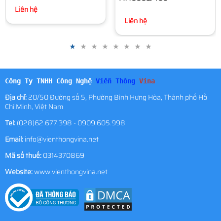
Liên hệ
Công Ty TNHH Công Nghệ
Viễn Thông
Vina
Địa chỉ:
20/50 Đường số 5, Phường Bình Hưng Hòa, Thành phố Hồ
Chí Minh, Việt Nam
Tel:
(028)62.677.398 - 0909.605.998
Email:
info@vienthongvina.net
Mã số thuế:
0314370869
Website:
www.vienthongvina.net