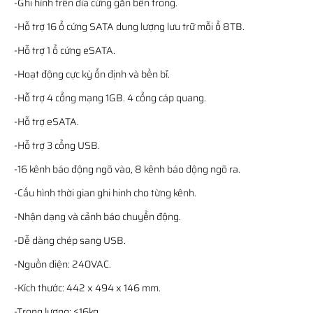
-Ghi hình trên đĩa cứng gắn bên trong.
-Hỗ trợ 16 ổ cứng SATA dung lượng lưu trữ mỗi ổ 8TB.
-Hỗ trợ 1 ổ cứng eSATA.
-Hoạt động cực kỳ ổn định và bền bỉ.
-Hỗ trợ 4 cổng mạng 1GB. 4 cổng cáp quang.
-Hỗ trợ eSATA.
-Hỗ trợ 3 cổng USB.
-16 kênh báo động ngõ vào, 8 kênh báo động ngõ ra.
-Cấu hình thời gian ghi hinh cho từng kênh.
-Nhận dạng và cảnh báo chuyển động.
-Dễ dàng chép sang USB.
-Nguồn điện: 240VAC.
-Kích thước: 442 x 494 x 146 mm.
-Trọng lượng: ≤16kg.