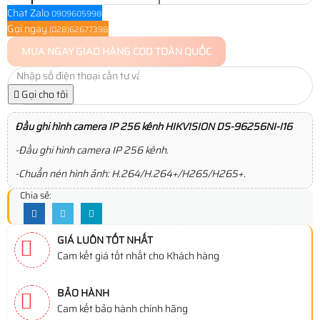
Chat Zalo
0909605998
Gọi ngay
(028)62677398
MUA NGAY
GIAO HÀNG COD TOÀN QUỐC
Gọi cho tôi
Đầu ghi hình camera IP 256 kênh HIKVISION DS-96256NI-I16
-Đầu ghi hình camera IP 256 kênh.
-Chuẩn nén hình ảnh: H.264/H.264+/H265/H265+.
Chia sẻ:
GIÁ LUÔN TỐT NHẤT
Cam kết giá tốt nhất cho Khách hàng
BẢO HÀNH
Cam kết bảo hành chính hãng