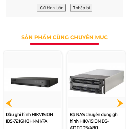
Gửi bình luận
nhập lại
SẢN PHẨM CÙNG CHUYÊN MỤC
Bộ NAS chuyên dụng ghi
hình HIKVISION DS-
AT1000S/320
Liên hệ
Bộ NAS chuyên dụng ghi
hình HIKVISION DS-
AT1000S/480