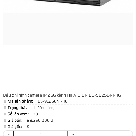
Đầu ghi hình camera IP 256 kênh HIKVISION DS-96256NI-I16
Mã sản phẩm:
DS-96256NI-I16
Trạng thái:
Còn hàng
Số lần xem:
781
Giá bán:
88,350,000 đ
Giá gốc:
0
-
+