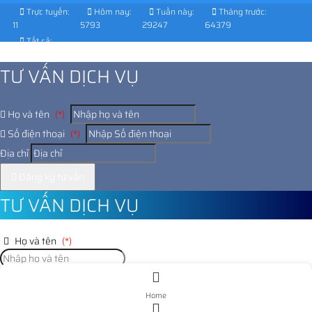
Trực tuyến:
Hôm nay:
Tuần này:
Tháng trước:
11
5793
29247
64379
Tất cả:
1026260
TƯ VẤN DỊCH VỤ
Họ và tên
(*)
Số điện thoại
(*)
Địa chỉ
Đăng ký tư vấn
TƯ VẤN DỊCH VỤ
Họ và tên
(*)
Số điện thoại
(*)
Home
Địa chỉ