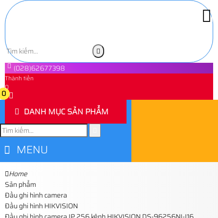
(028)62677398
Thành tiền
0
0
DANH MỤC SẢN PHẨM
MENU
Home
Sản phẩm
Đầu ghi hình camera
Đầu ghi hình HIKVISION
Đầu ghi hình camera IP 256 kênh HIKVISION DS-96256NI-I16