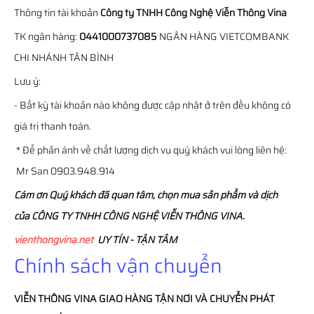
Thông tin tài khoản
Công ty TNHH Công Nghệ Viễn Thông Vina
TK ngân hàng:
0441000737085
NGÂN HÀNG VIETCOMBANK
CHI NHÁNH TÂN BÌNH
Lưu ý:
- Bất kỳ tài khoản nào không được cập nhật ở trên đều không có
giá trị thanh toán.
* Để phản ánh về chất lượng dịch vụ quý khách vui lòng liên hệ:
Mr San 0903.948.914
Cám ơn Quý khách đã quan tâm, chọn mua sản phẩm và dịch
của CÔNG TY TNHH CÔNG NGHỆ VIỄN THÔNG VINA.
vienthongvina.net
UY TÍN - TẬN TÂM
Chính sách vận chuyển
VIỄN THÔNG
VINA
GIAO HÀNG TẬN NƠI VÀ CHUYỂN PHÁT