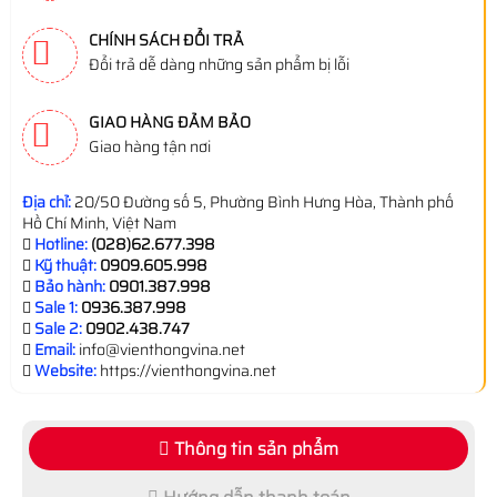
CHÍNH SÁCH ĐỔI TRẢ
Đổi trả dễ dàng những sản phẩm bị lỗi
GIAO HÀNG ĐẢM BẢO
Giao hàng tận nơi
Địa chỉ:
20/50 Đường số 5, Phường Bình Hưng Hòa, Thành phố
Hồ Chí Minh, Việt Nam
Hotline:
(028)62.677.398
Kỹ thuật:
0909.605.998
Bảo hành:
0901.387.998
Sale 1:
0936.387.998
Sale 2:
0902.438.747
Email:
info@vienthongvina.net
Website:
https://vienthongvina.net
Thông tin sản phẩm