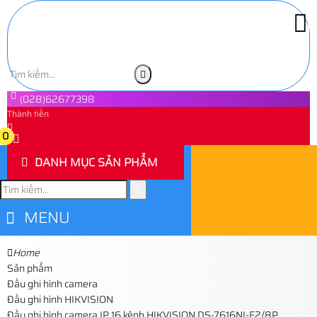
(028)62677398
Thành tiền
0
0
DANH MỤC SẢN PHẨM
MENU
Home
Sản phẩm
Đầu ghi hình camera
Đầu ghi hình HIKVISION
Đầu ghi hình camera IP 16 kênh HIKVISION DS-7616NI-E2/8P