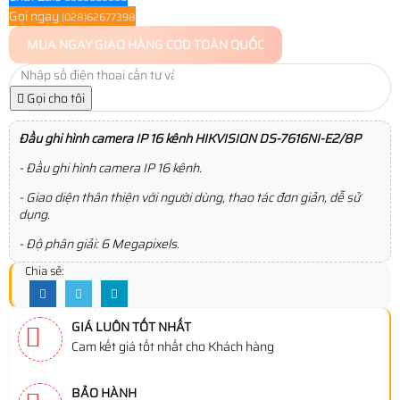
Gọi ngay
(028)62677398
MUA NGAY
GIAO HÀNG COD TOÀN QUỐC
Gọi cho tôi
Đầu ghi hình camera IP 16 kênh HIKVISION DS-7616NI-E2/8P
- Đầu ghi hình camera IP 16 kênh.
- Giao diện thân thiện với người dùng, thao tác đơn giản, dễ sử
dụng.
- Độ phân giải: 6 Megapixels.
Chia sẻ:
GIÁ LUÔN TỐT NHẤT
Cam kết giá tốt nhất cho Khách hàng
BẢO HÀNH