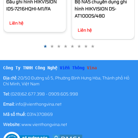
Bộ NAS chuyên dụng ghi
hình HIKVISION DS-
AT1000S/480
Liên hệ
Công Ty TNHH Công Nghệ
Viễn Thông
Vina
Địa chỉ:
20/50 Đường số 5, Phường Bình Hưng Hòa, Thành phố Hồ
Chí Minh, Việt Nam
Tel:
(028)62.677.398 - 0909.605.998
Email:
info@vienthongvina.net
Mã số thuế:
0314370869
Website:
www.vienthongvina.net