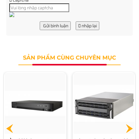
Captcha
Gửi bình luận
nhập lại
SẢN PHẨM CÙNG CHUYÊN MỤC
Bộ NAS chuyên dụng ghi
hình HIKVISION DS-
AT1000S/320
Liên hệ