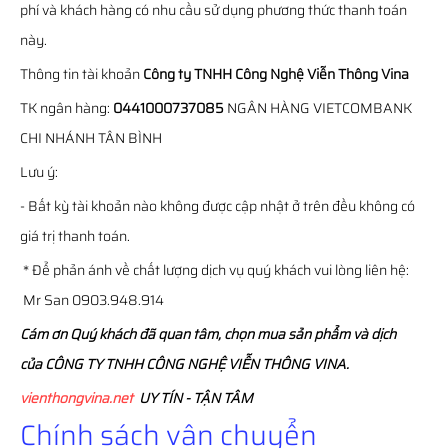
phí và khách hàng có nhu cầu sử dụng phương thức thanh toán
này.
Thông tin tài khoản
Công ty TNHH Công Nghệ Viễn Thông Vina
TK ngân hàng:
0441000737085
NGÂN HÀNG VIETCOMBANK
CHI NHÁNH TÂN BÌNH
Lưu ý:
- Bất kỳ tài khoản nào không được cập nhật ở trên đều không có
giá trị thanh toán.
* Để phản ánh về chất lượng dịch vụ quý khách vui lòng liên hệ:
Mr San 0903.948.914
Cám ơn Quý khách đã quan tâm, chọn mua sản phẩm và dịch
của CÔNG TY TNHH CÔNG NGHỆ VIỄN THÔNG VINA.
vienthongvina.net
UY TÍN - TẬN TÂM
Chính sách vận chuyển