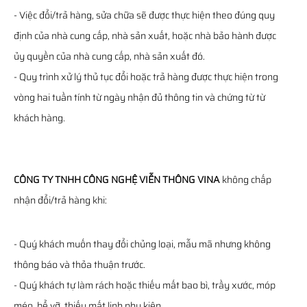
- Việc đổi/trả hàng, sửa chữa sẽ được thực hiện theo đúng quy
định của nhà cung cấp, nhà sản xuất, hoặc nhà bảo hành được
ủy quyền của nhà cung cấp, nhà sản xuất đó.
- Quy trình xử lý thủ tục đổi hoặc trả hàng được thực hiện trong
vòng hai tuần tính từ ngày nhận đủ thông tin và chứng từ từ
khách hàng.
CÔNG TY TNHH CÔNG NGHỆ VIỄN THÔNG VINA
không chấp
nhận đổi/trả hàng khi:
- Quý khách muốn thay đổi chủng loại, mẫu mã nhưng không
thông báo và thỏa thuận trước.
- Quý khách tự làm rách hoặc thiếu mất bao bì, trầy xước, móp
méo, bể vỡ, thiếu mất linh phụ kiện…