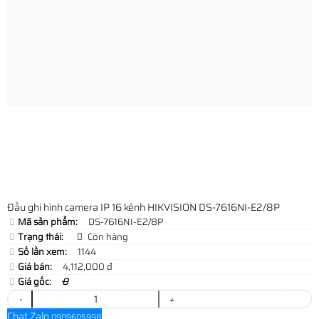
Đầu ghi hình camera IP 16 kênh HIKVISION DS-7616NI-E2/8P
Mã sản phẩm:
DS-7616NI-E2/8P
Trạng thái:
Còn hàng
Số lần xem:
1144
Giá bán:
4,112,000 đ
Giá gốc:
0
-
+
Chat Zalo
0909605998