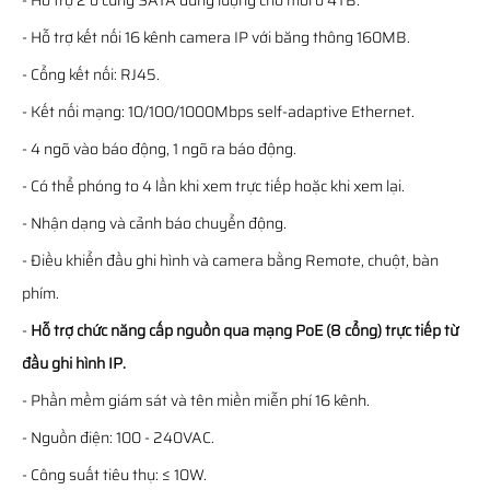
- Hỗ trợ 2 ổ cứng SATA dung lượng cho mỗi ổ 4TB.
- Hỗ trợ kết nối 16 kênh camera IP với băng thông 160MB.
- Cổng kết nối: RJ45.
- Kết nối mạng: 10/100/1000Mbps self-adaptive Ethernet.
- 4 ngõ vào báo động, 1 ngõ ra báo động.
- Có thể phóng to 4 lần khi xem trực tiếp hoặc khi xem lại.
- Nhận dạng và cảnh báo chuyển động.
- Điều khiển đầu ghi hình và camera bằng Remote, chuột, bàn
phím.
-
Hỗ trợ chức năng cấp nguồn qua mạng PoE (8 cổng) trực tiếp từ
đầu ghi hình IP.
- Phần mềm giám sát và tên miền miễn phí 16 kênh.
- Nguồn điện: 100 - 240VAC.
- Công suất tiêu thụ: ≤ 10W.