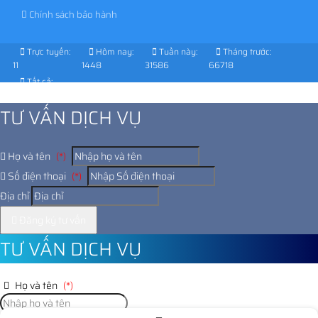
Chính sách bảo hành
Trực tuyến:
Hôm nay:
Tuần này:
Tháng trước:
11
1448
31586
66718
Tất cả:
1028599
TƯ VẤN DỊCH VỤ
Họ và tên
(*)
Số điện thoại
(*)
Địa chỉ
Đăng ký tư vấn
TƯ VẤN DỊCH VỤ
Họ và tên
(*)