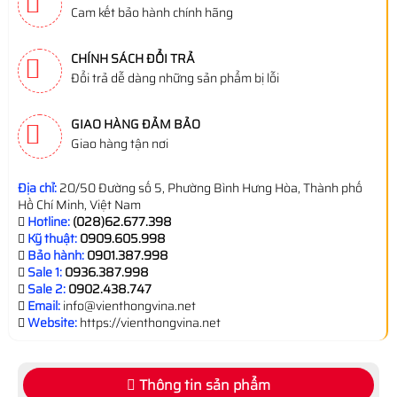
Cam kết bảo hành chính hãng
CHÍNH SÁCH ĐỔI TRẢ
Đổi trả dễ dàng những sản phẩm bị lỗi
GIAO HÀNG ĐẢM BẢO
Giao hàng tận nơi
Địa chỉ:
20/50 Đường số 5, Phường Bình Hưng Hòa, Thành phố
Hồ Chí Minh, Việt Nam
Hotline:
(028)62.677.398
Kỹ thuật:
0909.605.998
Bảo hành:
0901.387.998
Sale 1:
0936.387.998
Sale 2:
0902.438.747
Email:
info@vienthongvina.net
Website:
https://vienthongvina.net
Thông tin sản phẩm