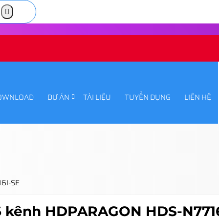
OWNLOAD
DỰ ÁN
TÀI LIỆU
TUYỂN DỤNG
LIÊN HỆ
16I-SE
 16 kênh HDPARAGON HDS-N771