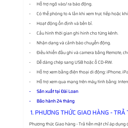
- Hỗ trợ ngõ vào/ ra báo động.
- Có thể phóng to 4 lần khi xem trực tiếp hoặc khi 
- Hoạt động ổn định và bền bỉ.
- Cấu hình thời gian ghi hinh cho từng kênh.
- Nhận dạng và cảnh báo chuyển động.
- Điều khiển đầu ghi và camera bằng Remote, chu
- Dễ dàng chép sang USB hoặc ổ CD-RW.
- Hỗ trợ xem bằng điện thoại di động: iPhone, iPad
- Hỗ trợ xem qua mạng trên máy tính bằng: Internet
- Sản xuất tại Đài Loan
- Bảo hành 24 tháng
1. PHƯƠNG THỨC GIAO HÀNG - TRẢ 
Phương thức Giao hàng - Trả tiền mặt chỉ áp dụng 