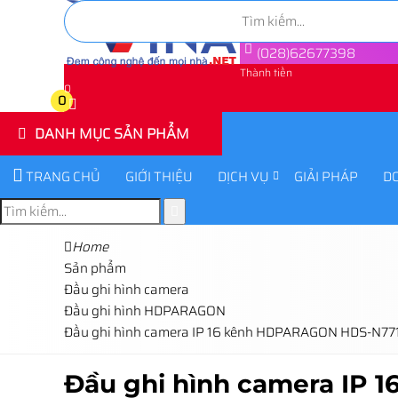
(028)62677398
Thành tiền
0
0
DANH MỤC SẢN PHẨM
TRANG CHỦ
GIỚI THIỆU
DỊCH VỤ
GIẢI PHÁP
D
Home
Sản phẩm
Đầu ghi hình camera
Đầu ghi hình HDPARAGON
Đầu ghi hình camera IP 16 kênh HDPARAGON HDS-N77
Đầu ghi hình camera IP