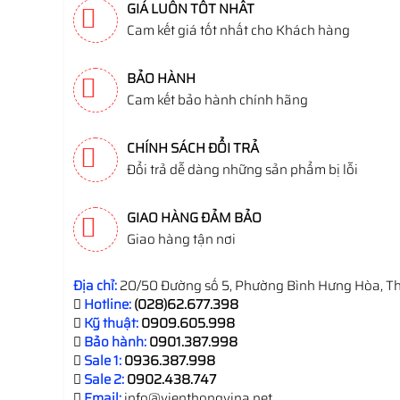
GIÁ LUÔN TỐT NHẤT
Cam kết giá tốt nhất cho Khách hàng
BẢO HÀNH
Cam kết bảo hành chính hãng
CHÍNH SÁCH ĐỔI TRẢ
Đổi trả dễ dàng những sản phẩm bị lỗi
GIAO HÀNG ĐẢM BẢO
Giao hàng tận nơi
Địa chỉ:
20/50 Đường số 5, Phường Bình Hưng Hòa, Th
Hotline:
(028)62.677.398
Kỹ thuật:
0909.605.998
Bảo hành:
0901.387.998
Sale 1:
0936.387.998
Sale 2:
0902.438.747
Email:
info@vienthongvina.net