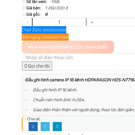
Số lần xem:
1168
Giá bán:
7,260,000 đ
Giá gốc:
0
-
+
Chat Zalo
0909605998
Gọi ngay
(028)62677398
MUA NGAY
GIAO HÀNG COD TOÀN QUỐC
Gọi cho tôi
Đầu ghi hình camera IP 16 kênh HDPARAGON
HDS-N7716I
- Đầu ghi hình IP 16 kênh.
- Chuẩn nén hình ảnh: H.264.
- Giao diện thân thiện với người dùng, thao tác đơn giản,
Chia sẻ: