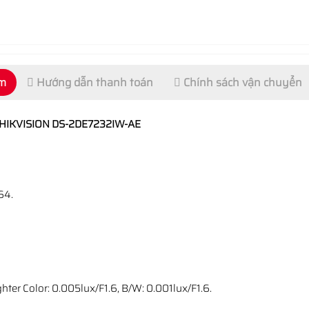
ẩm
Hướng dẫn thanh toán
Chính sách vận chuyển
l HIKVISION DS-2DE7232IW-AE
64.
hter Color: 0.005lux/F1.6, B/W: 0.001lux/F1.6.