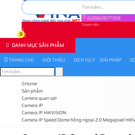
(028)62677398
Thành tiền
0
0
DANH MỤC SẢN PHẨM
TRANG CHỦ
GIỚI THIỆU
DỊCH VỤ
GIẢI PHÁP
D
Home
Sản phẩm
Camera quan sát
Camera IP
Camera IP HIKVISION
Camera IP Speed Dome hồng ngoại 2.0 Megapixel HI