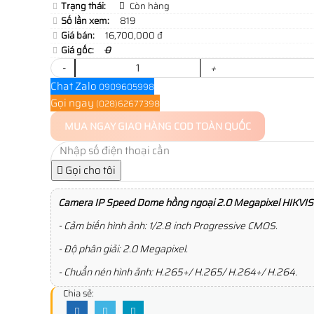
Trạng thái:
Còn hàng
Số lần xem:
819
Giá bán:
16,700,000 đ
Giá gốc:
0
-
+
Chat Zalo
0909605998
Gọi ngay
(028)62677398
MUA NGAY
GIAO HÀNG COD TOÀN QUỐC
Gọi cho tôi
Camera IP Speed Dome hồng ngoại 2.0 Megapixel HIKV
- Cảm biến hình ảnh: 1/2.8 inch Progressive CMOS.
- Độ phân giải: 2.0 Megapixel.
- Chuẩn nén hình ảnh: H.265+/ H.265/ H.264+/ H.264.
Chia sẻ: