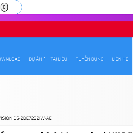
OWNLOAD
DỰ ÁN
TÀI LIỆU
TUYỂN DỤNG
LIÊN HỆ
KVISION DS-2DE7232IW-AE