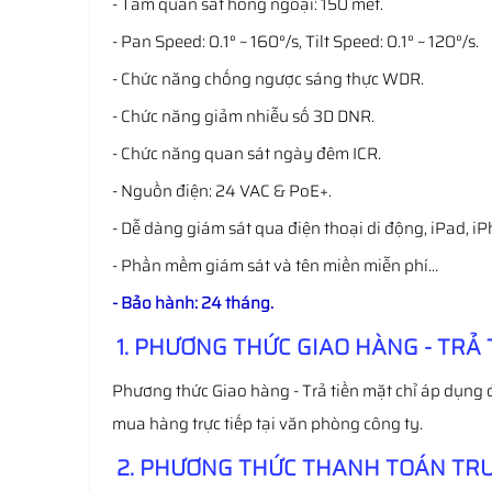
- Tầm quan sát hồng ngoại: 150 mét.
- Pan Speed: 0.1° ~ 160°/s, Tilt Speed: 0.1° ~ 120°/s.
- Chức năng chống ngược sáng thực WDR.
- Chức năng giảm nhiễu số 3D DNR.
- Chức năng quan sát ngày đêm ICR.
- Nguồn điện: 24 VAC & PoE+.
- Dễ dàng giám sát qua điện thoại di động, iPad, i
- Phần mềm giám sát và tên miền miễn phí…
- Bảo hành: 24 tháng.
1. PHƯƠNG THỨC GIAO HÀNG - TRẢ 
Phương thức Giao hàng - Trả tiền mặt chỉ áp dụng 
mua hàng trực tiếp tại văn phòng công ty.
2. PHƯƠNG THỨC THANH TOÁN TRƯ