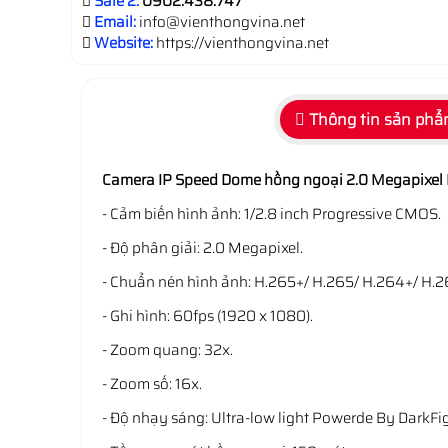
Sale 2:
0902.438.747
Email:
info@vienthongvina.net
Website:
https://vienthongvina.net
Thông tin sản ph
Camera IP Speed Dome hồng ngoại 2.0 Megapixe
- Cảm biến hình ảnh: 1/2.8 inch Progressive CMOS.
- Độ phân giải: 2.0 Megapixel.
- Chuẩn nén hình ảnh: H.265+/ H.265/ H.264+/ H.2
- Ghi hình: 60fps (1920 x 1080).
- Zoom quang: 32x.
- Zoom số: 16x.
- Độ nhạy sáng: Ultra-low light Powerde By DarkFig