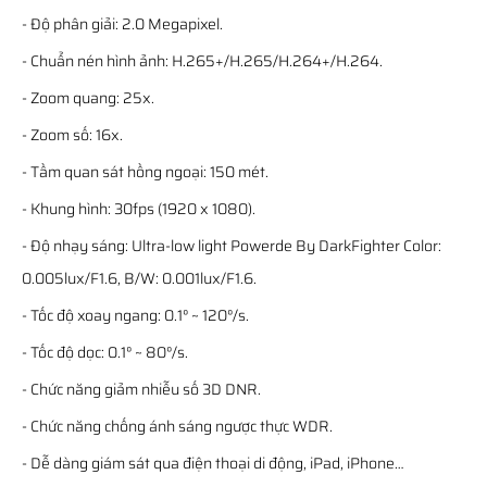
- Độ phân giải: 2.0 Megapixel.
- Chuẩn nén hình ảnh: H.265+/H.265/H.264+/H.264.
- Zoom quang: 25x.
- Zoom số: 16x.
- Tầm quan sát hồng ngoại: 150 mét.
- Khung hình: 30fps (1920 x 1080).
- Độ nhạy sáng: Ultra-low light Powerde By DarkFighter Color:
0.005lux/F1.6, B/W: 0.001lux/F1.6.
- Tốc độ xoay ngang: 0.1° ~ 120°/s.
- Tốc độ dọc: 0.1° ~ 80°/s.
- Chức năng giảm nhiễu số 3D DNR.
- Chức năng chống ánh sáng ngược thực WDR.
- Dễ dàng giám sát qua điện thoại di động, iPad, iPhone…