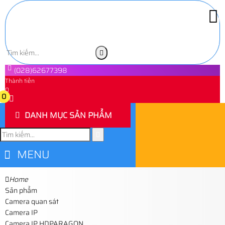
(028)62677398
Thành tiền
0
0
DANH MỤC SẢN PHẨM
MENU
Home
Sản phẩm
Camera quan sát
Camera IP
Camera IP HDPARAGON