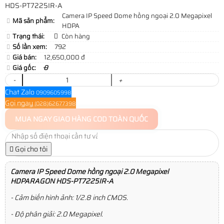
HDS-PT7225IR-A
Camera IP Speed Dome hồng ngoại 2.0 Megapixel
Mã sản phẩm:
HDPA
Trạng thái:
Còn hàng
Số lần xem:
792
Giá bán:
12,650,000 đ
Giá gốc:
0
-
+
Chat Zalo
0909605998
Gọi ngay
(028)62677398
MUA NGAY
GIAO HÀNG COD TOÀN QUỐC
Gọi cho tôi
Camera IP Speed Dome hồng ngoại 2.0 Megapixel
HDPARAGON HDS-PT7225IR-A
- Cảm biến hình ảnh: 1/2.8 inch CMOS.
- Độ phân giải: 2.0 Megapixel.