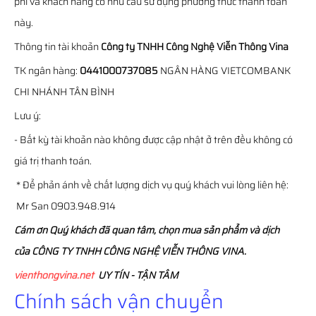
phí và khách hàng có nhu cầu sử dụng phương thức thanh toán
này.
Thông tin tài khoản
Công ty TNHH Công Nghệ Viễn Thông Vina
TK ngân hàng:
0441000737085
NGÂN HÀNG VIETCOMBANK
CHI NHÁNH TÂN BÌNH
Lưu ý:
- Bất kỳ tài khoản nào không được cập nhật ở trên đều không có
giá trị thanh toán.
* Để phản ánh về chất lượng dịch vụ quý khách vui lòng liên hệ:
Mr San 0903.948.914
Cám ơn Quý khách đã quan tâm, chọn mua sản phẩm và dịch
của CÔNG TY TNHH CÔNG NGHỆ VIỄN THÔNG VINA.
vienthongvina.net
UY TÍN - TẬN TÂM
Chính sách vận chuyển