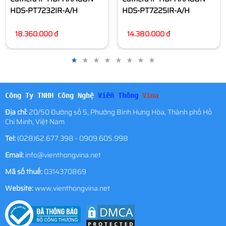
HDS-PT7225IR-A/H
14.380.000 đ
Công Ty TNHH Công Nghệ
Viễn Thông
Vina
Địa chỉ:
20/50 Đường số 5, Phường Bình Hưng Hòa, Thành phố Hồ
Chí Minh, Việt Nam
Tel:
(028)62.677.398 - 0909.605.998
Email:
info@vienthongvina.net
Mã số thuế:
0314370869
Website:
www.vienthongvina.net