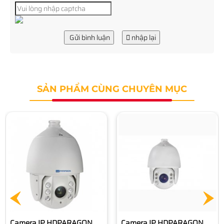
Gửi bình luận
nhập lại
SẢN PHẨM CÙNG CHUYÊN MỤC
Camera IP HDPARAGON
HDS-PT5225IR-A
11.890.000 đ
Camera IP HDPARAGON