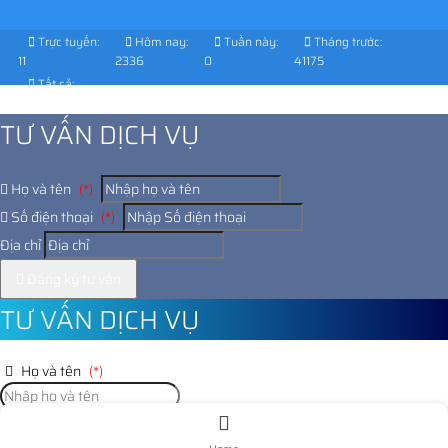
Trực tuyến:
Hôm nay:
Tuần này:
Tháng trước:
11
2336
0
41175
Tất cả:
1032215
TƯ VẤN DỊCH VỤ
Họ và tên
(*)
Số điện thoại
(*)
Địa chỉ
Đăng ký tư vấn
TƯ VẤN DỊCH VỤ
Họ và tên
(*)
Số điện thoại
(*)