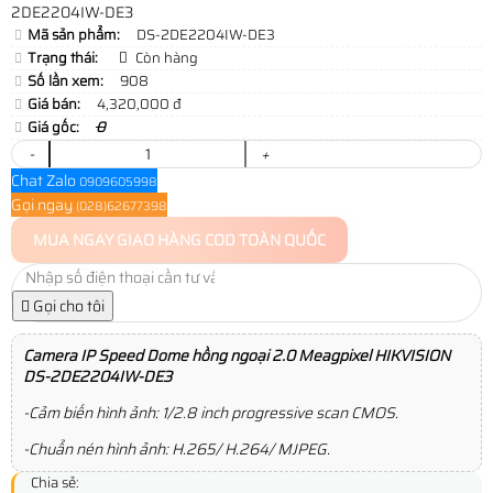
2DE2204IW-DE3
Mã sản phẩm:
DS-2DE2204IW-DE3
Trạng thái:
Còn hàng
Số lần xem:
908
Giá bán:
4,320,000 đ
Giá gốc:
0
-
+
Chat Zalo
0909605998
Gọi ngay
(028)62677398
MUA NGAY
GIAO HÀNG COD TOÀN QUỐC
Gọi cho tôi
Camera IP Speed Dome hồng ngoại 2.0 Meagpixel HIKVISION
DS-2DE2204IW-DE3
-Cảm biến hình ảnh: 1/2.8 inch progressive scan CMOS.
-Chuẩn nén hình ảnh: H.265/ H.264/ MJPEG.
Chia sẻ: