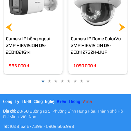
3.900.000 đ
Camera IP Dome ColorVu
2MP HIKVISION DS-
2CD1127G2H-LIUF
1.050.000 đ
Công Ty TNHH Công Nghệ
Viễn Thông
Vina
Địa chỉ:
20/50 Đường số 5, Phường Bình Hưng Hòa, Thành phố Hồ
Chí Minh, Việt Nam
Tel:
(028)62.677.398 - 0909.605.998