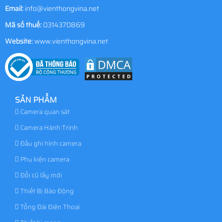
Email:
info@vienthongvina.net
Mã số thuế:
0314370869
Website:
www.vienthongvina.net
SẢN PHẨM
Camera quan sát
Camera Hành Trình
Đầu ghi hình camera
Phụ kiện camera
Đổi cũ lấy mới
Thiết Bị Báo Động
Tổng Đài Điện Thoại