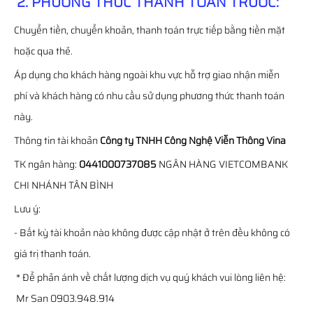
2. PHƯƠNG THỨC THANH TOÁN TRƯỚC:
Chuyển tiền, chuyển khoản, thanh toán trực tiếp bằng tiền mặt
hoặc qua thẻ.
Áp dụng cho khách hàng ngoài khu vực hỗ trợ giao nhận miễn
phí và khách hàng có nhu cầu sử dụng phương thức thanh toán
này.
Thông tin tài khoản
Công ty TNHH Công Nghệ Viễn Thông Vina
TK ngân hàng:
0441000737085
NGÂN HÀNG VIETCOMBANK
CHI NHÁNH TÂN BÌNH
Lưu ý:
- Bất kỳ tài khoản nào không được cập nhật ở trên đều không có
giá trị thanh toán.
* Để phản ánh về chất lượng dịch vụ quý khách vui lòng liên hệ:
Mr San 0903.948.914