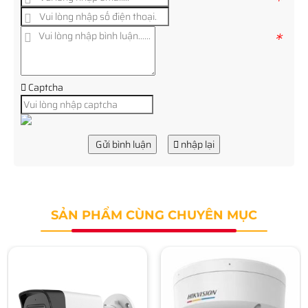
*
*
Captcha
Gửi bình luận
nhập lại
SẢN PHẨM CÙNG CHUYÊN MỤC
Camera IP HIKVISION DS-
2CD2623G2-LIZS2U