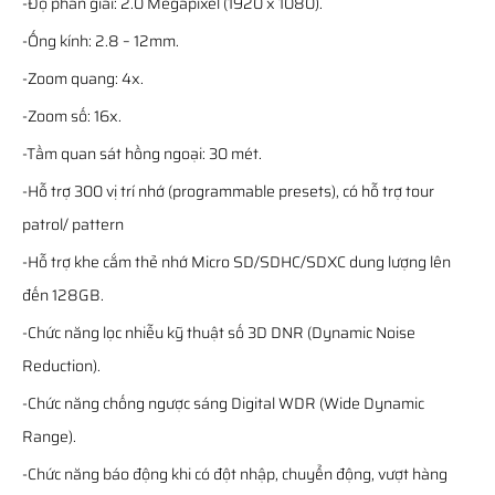
-Độ phân giải: 2.0 Megapixel (1920 x 1080).
-Ống kính: 2.8 – 12mm.
-Zoom quang: 4x.
-Zoom số: 16x.
-Tầm quan sát hồng ngoại: 30 mét.
-Hỗ trợ 300 vị trí nhớ (programmable presets), có hỗ trợ tour
patrol/ pattern
-Hỗ trợ khe cắm thẻ nhớ Micro SD/SDHC/SDXC dung lượng lên
đến 128GB.
-Chức năng lọc nhiễu kỹ thuật số 3D DNR (Dynamic Noise
Reduction).
-Chức năng chống ngược sáng Digital WDR (Wide Dynamic
Range).
-Chức năng báo động khi có đột nhập, chuyển động, vượt hàng