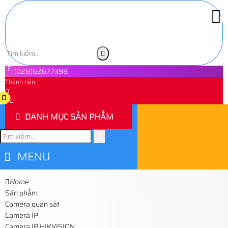
(028)62677398
Thành tiền
0
0
DANH MỤC SẢN PHẨM
MENU
Home
Sản phẩm
Camera quan sát
Camera IP
Camera IP HIKVISION