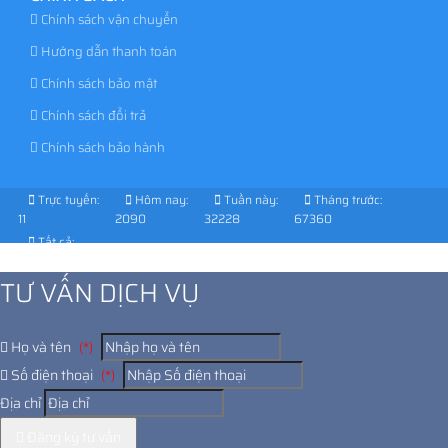
Chính sách vận chuyển
Hướng dẫn thanh toán
Chính sách bảo mật
Chính sách đổi trả
Chính sách bảo hành
Trực tuyến:
Hôm nay:
Tuần này:
Tháng trước:
11
2090
32228
67360
Tất cả:
1029241
TƯ VẤN DỊCH VỤ
Họ và tên
(*)
Số điện thoại
(*)
Địa chỉ
Đăng ký tư vấn