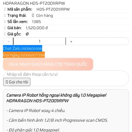
HDPARAGON HDS-PT2001IRPW
Mã sản phẩm:
HDS-PT2001IRPW
Trạng thái:
Còn hàng
Số lần xem:
1385
Giá bán:
1,520,000 đ
Giá gốc:
0
-
+
Chat Zalo
0909605998
Gọi ngay
(028)62677398
MUA NGAY
GIAO HÀNG COD TOÀN QUỐC
Gọi cho tôi
Camera IP
Robot hồng ngoại không dây 1.0 Megapixel
HDPARAGON HDS-PT2001IRPW
- Camera IP Robot xoay 4 chiều.
- Cảm biến hình ảnh: 1.2/8 inch Progressive scan CMOS.
- Độ phân giải: 1.0 Megapixel.