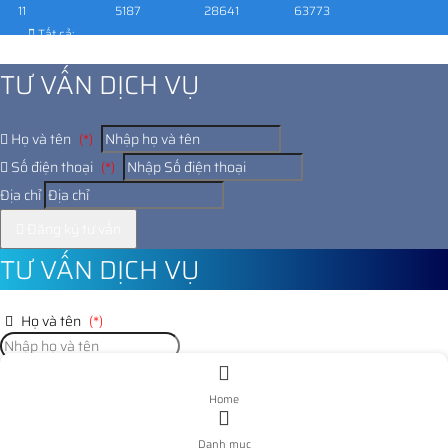
11
5187
28641
63773
Tất cả:
1025654
TƯ VẤN DỊCH VỤ
Họ và tên
(*)
Số điện thoại
(*)
Địa chỉ
Đăng ký tư vấn
TƯ VẤN DỊCH VỤ
Họ và tên
(*)
Số điện thoại
(*)
Home
Địa chỉ
Danh mục