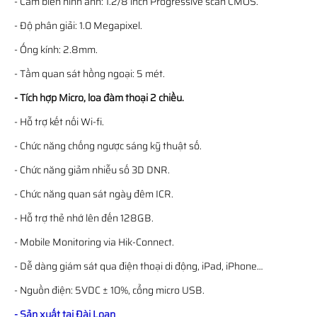
- Cảm biến hình ảnh: 1.2/8 inch Progressive scan CMOS.
- Độ phân giải: 1.0 Megapixel.
- Ống kính: 2.8mm.
- Tầm quan sát hồng ngoại: 5 mét.
- Tích hợp Micro, loa đàm thoại 2 chiều.
- Hỗ trợ kết nối Wi-fi.
- Chức năng chống ngược sáng kỹ thuật số.
- Chức năng giảm nhiễu số 3D DNR.
- Chức năng quan sát ngày đêm ICR.
- Hỗ trợ thẻ nhớ lên đến 128GB.
- Mobile Monitoring via Hik-Connect.
- Dễ dàng giám sát qua điện thoại di động, iPad, iPhone…
- Nguồn điện: 5VDC ± 10%, cổng micro USB.
- Sản xuất tại Đài Loan