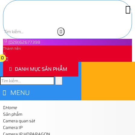
(028)62677398
Thành tiền
0
0
DANH MỤC SẢN PHẨM
MENU
Home
Sản phẩm
Camera quan sát
Camera IP
Camera IP HDPARAGON