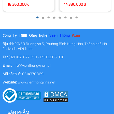
14.380.000 đ
Công Ty TNHH Công Nghệ
Viễn Thông
Vina
Địa chỉ:
20/50 Đường số 5, Phường Bình Hưng Hòa, Thành phố Hồ
Chí Minh, Việt Nam
Tel:
(028)62.677.398 - 0909.605.998
Email:
info@vienthongvina.net
Mã số thuế:
0314370869
Website:
www.vienthongvina.net
SẢN PHẨM