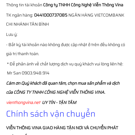
Thông tin tài khoản
Công ty TNHH Công Nghệ Viễn Thông Vina
TK ngân hàng:
0441000737085
NGÂN HÀNG VIETCOMBANK
CHI NHÁNH TÂN BÌNH
Lưu ý:
- Bất kỳ tài khoản nào không được cập nhật ở trên đều không có
giá trị thanh toán.
* Để phản ánh về chất lượng dịch vụ quý khách vui lòng liên hệ:
Mr San 0903.948.914
Cám ơn Quý khách đã quan tâm, chọn mua sản phẩm và dịch
của CÔNG TY TNHH CÔNG NGHỆ VIỄN THÔNG VINA.
vienthongvina.net
UY TÍN - TẬN TÂM
Chính sách vận chuyển
VIỄN THÔNG
VINA
GIAO HÀNG TẬN NƠI VÀ CHUYỂN PHÁT