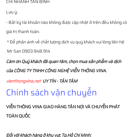
CHI NHÁNH TÂN BÌNH
Lưu ý:
- Bất kỳ tài khoản nào không được cập nhật ở trên đều không có
giá trị thanh toán.
* Để phản ánh về chất lượng dịch vụ quý khách vui lòng liên hệ:
Mr San 0903.948.914
Cám ơn Quý khách đã quan tâm, chọn mua sản phẩm và dịch
của CÔNG TY TNHH CÔNG NGHỆ VIỄN THÔNG VINA.
vienthongvina.net
UY TÍN - TẬN TÂM
Chính sách vận chuyển
VIỄN THÔNG
VINA
GIAO HÀNG TẬN NƠI VÀ CHUYỂN PHÁT
TOÀN QUỐC
Đối với khách hàng ở khu vực Tp.Hồ Chí Minh: