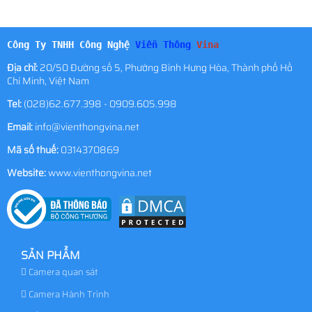
Công Ty TNHH Công Nghệ
Viễn Thông
Vina
Địa chỉ:
20/50 Đường số 5, Phường Bình Hưng Hòa, Thành phố Hồ
Chí Minh, Việt Nam
Tel:
(028)62.677.398 - 0909.605.998
Email:
info@vienthongvina.net
Mã số thuế:
0314370869
Website:
www.vienthongvina.net
SẢN PHẨM
Camera quan sát
Camera Hành Trình