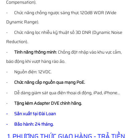
Compensation).
- Chức năng chống ngược sáng thực 120dB WDR (Wide
Dynamic Range).
- Chức năng lọc nhiễu kỹ thuật số 3D DNR (Dynamic Noise
Reduction).
-
Tính năng thông minh
: Chống đột nhập vào khu vực cấm,
báo động khi vượt hàng rào ảo.
- Nguồn điện: 12VDC.
-
Chức năng cấp nguồn qua mạng PoE.
- Dễ dàng giám sát qua điện thoại di động, iPad, iPhone…
-
Tặng kèm Adapter DVE chính hãng.
- Sản xuất tại Đài Loan
- Bảo hành: 24 tháng.
1. PHƯƠNG THỨC GIAO HÀNG - TRẢ TIỀN