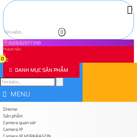
(028)62677398
Thành tiền
0
0
DANH MỤC SẢN PHẨM
MENU
Home
Sản phẩm
Camera quan sát
Camera IP
Camera IP HDPARAGON