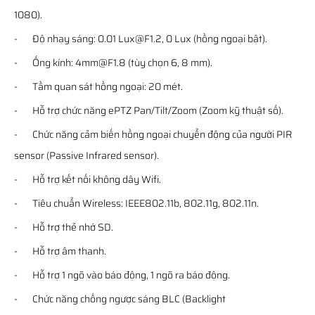
1080).
- Độ nhạy sáng: 0.01 Lux@F1.2, 0 Lux (hồng ngoại bật).
- Ống kính: 4mm@F1.8 (tùy chọn 6, 8 mm).
- Tầm quan sát hồng ngoại: 20 mét.
- Hỗ trợ chức năng ePTZ Pan/Tilt/Zoom (Zoom kỹ thuật số).
- Chức năng cảm biến hồng ngoại chuyển động của người PIR
sensor (Passive Infrared sensor).
- Hỗ trợ kết nối không dây Wifi.
- Tiêu chuẩn Wireless: IEEE802.11b, 802.11g, 802.11n.
- Hỗ trợ thẻ nhớ SD.
- Hỗ trợ âm thanh.
- Hỗ trợ 1 ngõ vào báo động, 1 ngõ ra báo động.
- Chức năng chống ngược sáng BLC (Backlight