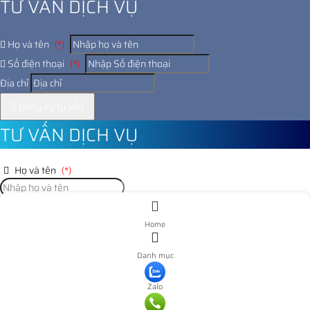
TƯ VẤN DỊCH VỤ
Họ và tên
(*)
Số điện thoại
(*)
Địa chỉ
Đăng ký tư vấn
TƯ VẤN DỊCH VỤ
Họ và tên
(*)
Số điện thoại
(*)
Home
Địa chỉ
Danh mục
Đăng ký tư vấn
Zalo
Nooijd ung o day