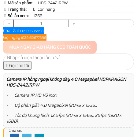
Mã sản phẩm:
HDS-2442IRPW
Trạng thái:
Còn hàng
Số lần xem:
1266
-
+
Chat Zalo
0909605998
Gọi ngay
(028)62677398
MUA NGAY
GIAO HÀNG COD TOÀN QUỐC
Gọi cho tôi
Camera IP hồng ngoại không dây 4.0 Megapixel HDPARAGON
HDS-2442IRPW
- Camera IP HD 1/3 inch.
- Độ phân giải: 4.0 Megapixel (2048 x 1536).
- Tốc độ khung hình: 12.5fps (2048 x 1563), 25fps (1920 x
1080).
Chia sẻ: