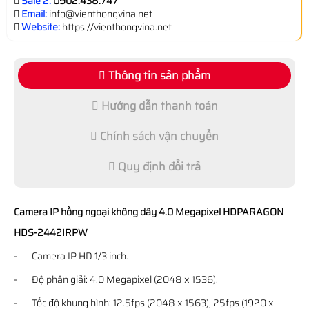
Sale 2:
0902.438.747
Email:
info@vienthongvina.net
Website:
https://vienthongvina.net
Thông tin sản phẩm
Hướng dẫn thanh toán
Chính sách vận chuyển
Quy định đổi trả
Camera IP hồng ngoại không dây 4.0 Megapixel HDPARAGON
HDS-2442IRPW
- Camera IP HD 1/3 inch.
- Độ phân giải: 4.0 Megapixel (2048 x 1536).
- Tốc độ khung hình: 12.5fps (2048 x 1563), 25fps (1920 x