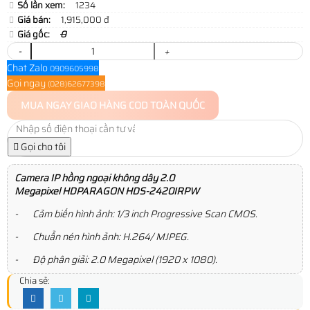
Số lần xem:
1234
Giá bán:
1,915,000 đ
Giá gốc:
0
-
+
Chat Zalo
0909605998
Gọi ngay
(028)62677398
MUA NGAY
GIAO HÀNG COD TOÀN QUỐC
Gọi cho tôi
Camera IP hồng ngoại không dây 2.0
Megapixel HDPARAGON
HDS-2420IRPW
- Cảm biến hình ảnh: 1/3 inch Progressive Scan CMOS.
- Chuẩn nén hình ảnh: H.264/ MJPEG.
- Độ phân giải: 2.0 Megapixel (1920 x 1080).
Chia sẻ: