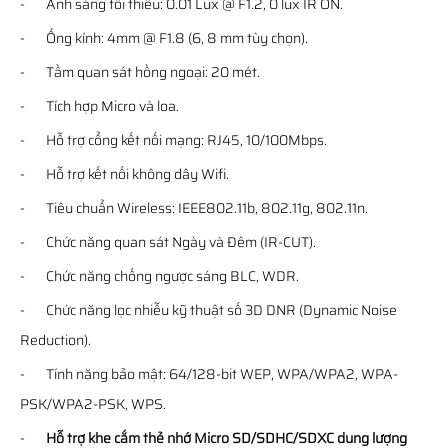
- Ánh sáng tối thiểu: 0.01 Lux @ F1.2, 0 lux IR ON.
- Ống kính: 4mm @ F1.8 (6, 8 mm tùy chọn).
- Tầm quan sát hồng ngoại: 20 mét.
- Tích hợp Micro và loa.
- Hỗ trợ cổng kết nối mạng: RJ45, 10/100Mbps.
- Hỗ trợ kết nối không dây Wifi.
- Tiêu chuẩn Wireless: IEEE802.11b, 802.11g, 802.11n.
- Chức năng quan sát Ngày và Đêm (IR-CUT).
- Chức năng chống ngược sáng BLC, WDR.
- Chức năng lọc nhiễu kỹ thuật số 3D DNR (Dynamic Noise
Reduction).
- Tính năng bảo mật: 64/128-bit WEP, WPA/WPA2, WPA-
PSK/WPA2-PSK, WPS.
-
Hỗ trợ khe cắm thẻ nhớ Micro SD/SDHC/SDXC dung lượng