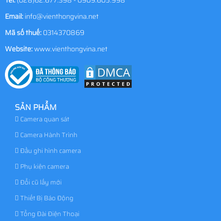
Email:
info@vienthongvina.net
Mã số thuế:
0314370869
Website:
www.vienthongvina.net
SẢN PHẨM
Camera quan sát
Camera Hành Trình
Đầu ghi hình camera
Phụ kiện camera
Đổi cũ lấy mới
Thiết Bị Báo Động
Tổng Đài Điện Thoại