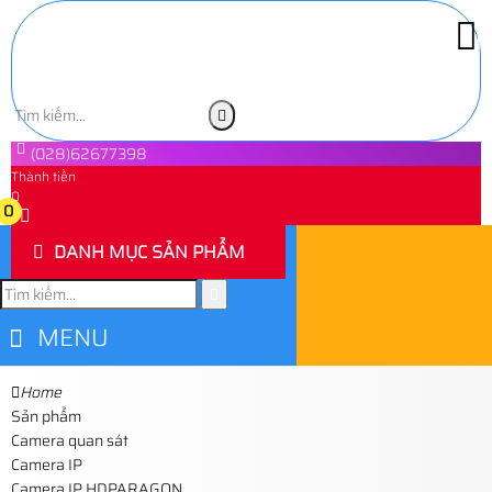
(028)62677398
Thành tiền
0
0
DANH MỤC SẢN PHẨM
MENU
Home
Sản phẩm
Camera quan sát
Camera IP
Camera IP HDPARAGON