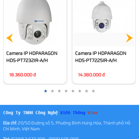
11.890.000 đ
Camera IP HDPARAGON
HDS-PT7225IR-A/H
14.380.000 đ
Công Ty TNHH Công Nghệ
Viễn Thông
Vina
Địa chỉ:
20/50 Đường số 5, Phường Bình Hưng Hòa, Thành phố Hồ
Chí Minh, Việt Nam
Tel:
(028)62.677.398 - 0909.605.998