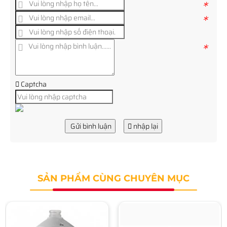
*
*
*
Captcha
Gửi bình luận
nhập lại
SẢN PHẨM CÙNG CHUYÊN MỤC
Camera IP HDPARAGON
HDS-PT5225IR-A