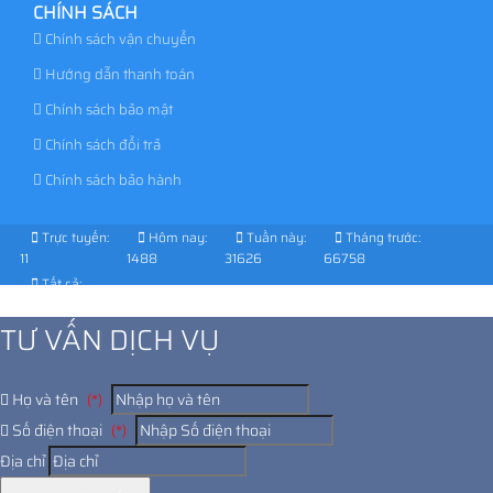
CHÍNH SÁCH
Chính sách vận chuyển
Hướng dẫn thanh toán
Chính sách bảo mật
Chính sách đổi trả
Chính sách bảo hành
Trực tuyến:
Hôm nay:
Tuần này:
Tháng trước:
11
1488
31626
66758
Tất cả:
1028639
TƯ VẤN DỊCH VỤ
Họ và tên
(*)
Số điện thoại
(*)
Địa chỉ