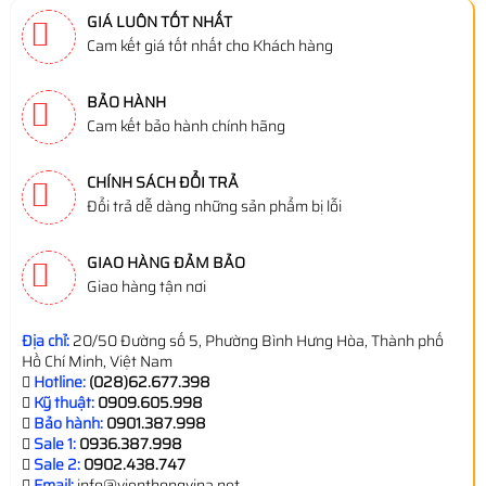
GIÁ LUÔN TỐT NHẤT
Cam kết giá tốt nhất cho Khách hàng
BẢO HÀNH
Cam kết bảo hành chính hãng
CHÍNH SÁCH ĐỔI TRẢ
Đổi trả dễ dàng những sản phẩm bị lỗi
GIAO HÀNG ĐẢM BẢO
Giao hàng tận nơi
Địa chỉ:
20/50 Đường số 5, Phường Bình Hưng Hòa, Thành phố
Hồ Chí Minh, Việt Nam
Hotline:
(028)62.677.398
Kỹ thuật:
0909.605.998
Bảo hành:
0901.387.998
Sale 1:
0936.387.998
Sale 2:
0902.438.747
Email:
info@vienthongvina.net